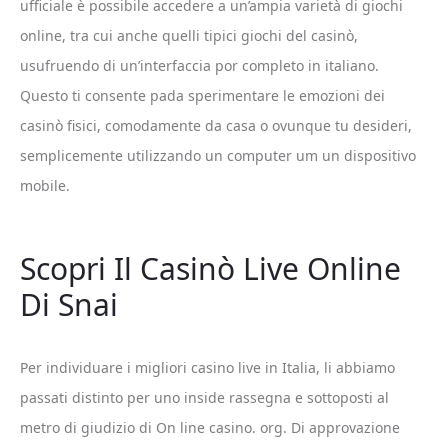
ufficiale è possibile accedere a un’ampia varietà di giochi
online, tra cui anche quelli tipici giochi del casinò,
usufruendo di un’interfaccia por completo in italiano.
Questo ti consente pada sperimentare le emozioni dei
casinò fisici, comodamente da casa o ovunque tu desideri,
semplicemente utilizzando un computer um un dispositivo
mobile.
Scopri Il Casinò Live Online
Di Snai
Per individuare i migliori casino live in Italia, li abbiamo
passati distinto per uno inside rassegna e sottoposti al
metro di giudizio di On line casino. org. Di approvazione