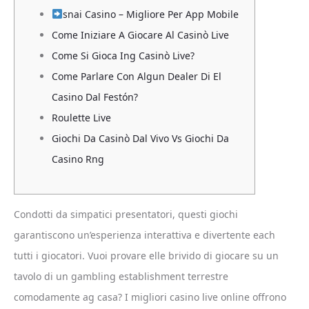
snai Casino – Migliore Per App Mobile
Come Iniziare A Giocare Al Casinò Live
Come Si Gioca Ing Casinò Live?
Come Parlare Con Algun Dealer Di El
Casino Dal Festón?
Roulette Live
Giochi Da Casinò Dal Vivo Vs Giochi Da
Casino Rng
Condotti da simpatici presentatori, questi giochi
garantiscono un’esperienza interattiva e divertente each
tutti i giocatori. Vuoi provare elle brivido di giocare su un
tavolo di un gambling establishment terrestre
comodamente ag casa? I migliori casino live online offrono