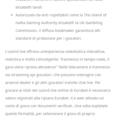
elizabeth tavoli.
Autorizzato da enti rispettabili come la The island of
malta Gaming Authority elizabeth la UK Gambling
Commission, il diffuso bookmaker garantisce alti
standard di protezione per i giocatori.
I casinò live offrono un’esperienza videoludica interattiva,
realistica e molto coinvolgente. Trasmesso in tempo reale, il
gara viene ripreso attraverso” “delle telecamere e trasmesso
via streaming aje giocatori, che possono interagire con
arianne dealer e gli altri giocatori tramite chat live. Per
giocare ai titoli del casinò live online di Eurobet è necessario
valere registrati alla ripiano Eurobet. it e aver attivato un
conto di gioco con documenti verificati. Una volta espletate
queste formalità, per selezionare il gioco di proprio