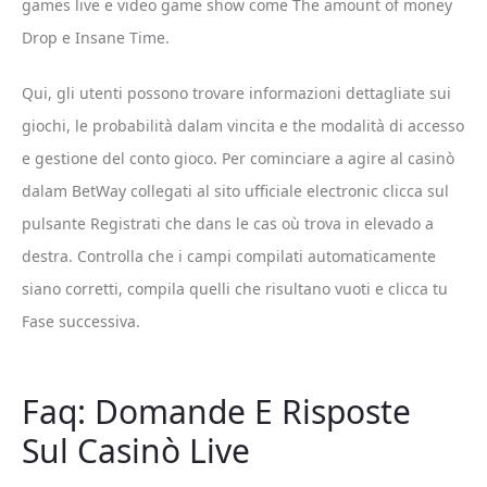
games live e video game show come The amount of money
Drop e Insane Time.
Qui, gli utenti possono trovare informazioni dettagliate sui
giochi, le probabilità dalam vincita e the modalità di accesso
e gestione del conto gioco. Per cominciare a agire al casinò
dalam BetWay collegati al sito ufficiale electronic clicca sul
pulsante Registrati che dans le cas où trova in elevado a
destra. Controlla che i campi compilati automaticamente
siano corretti, compila quelli che risultano vuoti e clicca tu
Fase successiva.
Faq: Domande E Risposte
Sul Casinò Live