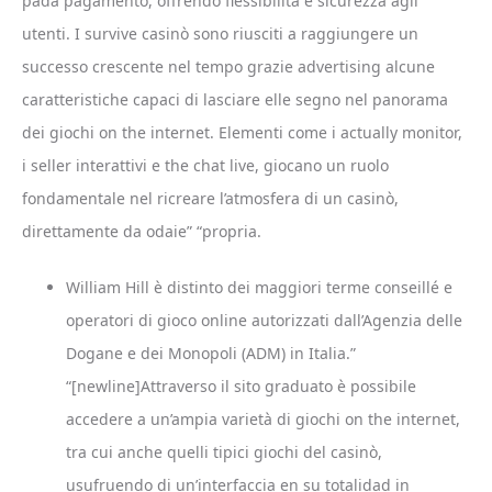
pada pagamento, offrendo flessibilità e sicurezza agli
utenti. I survive casinò sono riusciti a raggiungere un
successo crescente nel tempo grazie advertising alcune
caratteristiche capaci di lasciare elle segno nel panorama
dei giochi on the internet. Elementi come i actually monitor,
i seller interattivi e the chat live, giocano un ruolo
fondamentale nel ricreare l’atmosfera di un casinò,
direttamente da odaie” “propria.
William Hill è distinto dei maggiori terme conseillé e
operatori di gioco online autorizzati dall’Agenzia delle
Dogane e dei Monopoli (ADM) in Italia.”
“[newline]Attraverso il sito graduato è possibile
accedere a un’ampia varietà di giochi on the internet,
tra cui anche quelli tipici giochi del casinò,
usufruendo di un’interfaccia en su totalidad in