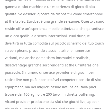
gamma di slot machine e un’esperienza di gioco di alta
qualità. Se desideri giocare da dispositivi come smartphone
at the tablet, Eurobet è una grande selezione. Questo casinò
reside offre un’esperienza mobile ottimizzata che garantisce
un gioco godibile e senza interruzioni. Puoi dunque
divertirti in tutta comodità sul piccolo schermo del tuo touch
screen phone, provando classici titoli e le numerose
varianti, ma anche game show innovativi e realistici,
disadvantage grafiche sorprendenti at the un’interazione
piacevole. Il numero di service provider e di giochi per
casino live non può incontestável competere con ciò di slot
equipment, ma nei migliori casino live inside Italia puoi
trovare dai 100 agli oltre 200 tavoli in diretta buffering.
Alcuni provider producono sia slot che giochi live, appear
Playtech e Practical Play, mentre altri come Evolution Game