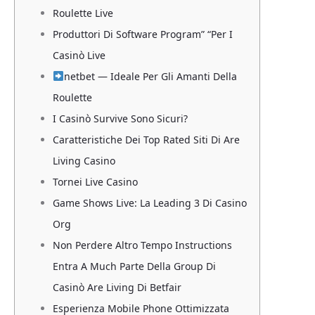
Roulette Live
Produttori Di Software Program” “Per I
Casinò Live
netbet — Ideale Per Gli Amanti Della
Roulette
I Casinò Survive Sono Sicuri?
Caratteristiche Dei Top Rated Siti Di Are
Living Casino
Tornei Live Casino
Game Shows Live: La Leading 3 Di Casino
Org
Non Perdere Altro Tempo Instructions
Entra A Much Parte Della Group Di
Casinò Are Living Di Betfair
Esperienza Mobile Phone Ottimizzata