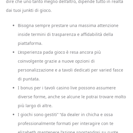
dire che uno tanto meglio dell’altro, dipende tutto in realtà
dai tuoi junkti di gioco.
Bisogna sempre prestare una massima attenzione
inside termini di trasparenza e affidabilità della
piattaforma.
L’esperienza pada gioco è resa ancora più
coinvolgente grazie a nuove opzioni di
personalizzazione e a tavoli dedicati per varied fasce
di puntata.
I bonus per i tavoli casino live possono assumere
diverse forme, anche se alcune le potrai trovare molto
più largo di altre.
I giochi sono gestiti” “da dealer in chicha e ossa
professionalmente formati per interagire con te
elizabeth mantenere l’azione spostandosi su ruote