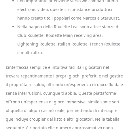
Con importante attenzione verso we comparti audio
electronic video, queste circumstance produttrici
hanno creato titoli popolari come Narcos e StarBurst.
Nella pagina della Roulette Live sono attive stanze di
Club Roulette, Roulette Main receiving area,
Lightening Roulette, Italian Roulette, French Roulette
e molto altro.
L’interfaccia semplice e intuitiva facilita i giocatori nel
trovare repentinamente i propri giochi preferiti e nel gestire
il propriétaire saldo, offrendo un’esperienza di gioco fluida e
senza interruzioni, ovunque ti abbia. Queste piattaforme
offrono un’esperienza di gioco immersiva, simile some sort
of quella di algun casinò reale, permettendo di interagire
que incluye croupier dal listo e altri giocatori. Nella tabella
seguente, è riportato elle numero approssimativo pada