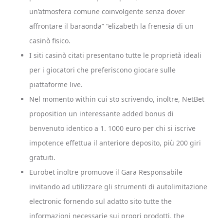
un’atmosfera comune coinvolgente senza dover
affrontare il baraonda” “elizabeth la frenesia di un
casinò fisico.
I siti casinò citati presentano tutte le proprietà ideali
per i giocatori che preferiscono giocare sulle
piattaforme live.
Nel momento within cui sto scrivendo, inoltre, NetBet
proposition un interessante added bonus di
benvenuto identico a 1. 1000 euro per chi si iscrive
impotence effettua il anteriore deposito, più 200 giri
gratuiti.
Eurobet inoltre promuove il Gara Responsabile
invitando ad utilizzare gli strumenti di autolimitazione
electronic fornendo sul adatto sito tutte the
informazioni necessarie sui propri prodotti, the