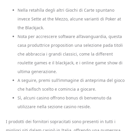
Nella retahíla degli altri Giochi di Carte spuntano
invece Sette at the Mezzo, alcune varianti di Poker at
the Blackjack.
Nota per accrescere software all’avanguardia, questa
casa produttrice proposition una selezione pada titoli
che abbraccia i grandi classici, come la different
roulette games e il blackjack, e i online game show di
ultima generazione.
A seguire, premi sull’immagine di anteprima del gioco
che haifisch scelto e comincia a giocare.
Sì, alcuni casino offrono bonus di benvenuto da
utilizzare nella sezione casino reside.
I prodotti dei fornitori sopracitati sono presenti in tutti i
migliori siti dalam casinò in Italia, offrendo una numerosa