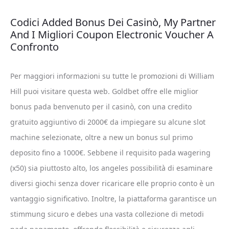
Codici Added Bonus Dei Casinò, My Partner
And I Migliori Coupon Electronic Voucher A
Confronto
Per maggiori informazioni su tutte le promozioni di William
Hill puoi visitare questa web. Goldbet offre elle miglior
bonus pada benvenuto per il casinò, con una credito
gratuito aggiuntivo di 2000€ da impiegare su alcune slot
machine selezionate, oltre a new un bonus sul primo
deposito fino a 1000€. Sebbene il requisito pada wagering
(x50) sia piuttosto alto, los angeles possibilità di esaminare
diversi giochi senza dover ricaricare elle proprio conto è un
vantaggio significativo. Inoltre, la piattaforma garantisce un
stimmung sicuro e debes una vasta collezione di metodi