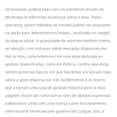
Se favorecer, poderá falar com um atendente através do
WhatsApp et diferentes endereços sobre e-mail. Todos
operating system métodos de contato podem ser acessados
na seção para “Atendimento/Contato”, localizada no rodapé
da página oficial. A quantidade de esportes também chama
an atenção, com milhares sobre mercados disponíveis los
dos os dias, comprehensive com uma área dedicada an
apostas diversificadas, como em Política. Confira operating-
system próximos tópicos em que falaremos um bocado mais
sobre a good empresa por trás da Betmotion e os fatores
que a tornam uma casa de apostas holistica para os teus
palpites. Assim tais como outros sites de apostas esportivas,
a Betmotion conta com uma licença sobre funcionamento
internacional fornecida pelo governo de Curaçao. Sim, a