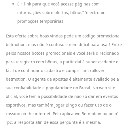
É 1 link para que você acesse páginas com
informações sobre ofertas, bônus” “electronic
promoções temporárias.
Esta oferta sobre boas vindas pede um codigo promocional
betmotion, mas não é confuso e nem difícil para usar! Entre
pelos nossos botões promocionais e você será direcionado
para u registro com bônus, a partir daí é super evidente e
fácil de continuar o cadastro e cumprir um rollover
betmotion. O agente de apostas é altamente avaliado pela
sua confiabilidade e popularidade no Brasil. No web site
oficial, você tem a possibilidade de não só dar em eventos
esportivos, mas também jogar Bingo ou fazer uso de o
cassino on the internet. Pelo aplicativo Betmotion ou pelo”
“pc, a resposta afin de essa pergunta é a mesma.