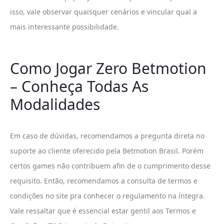
isso, vale observar quaisquer cenários e vincular qual a
mais interessante possibilidade.
Como Jogar Zero Betmotion
– Conheça Todas As
Modalidades
Em caso de dúvidas, recomendamos a pregunta direta no
suporte ao cliente oferecido pela Betmotion Brasil. Porém
certos games não contribuem afin de o cumprimento desse
requisito. Então, recomendamos a consulta de termos e
condições no site pra conhecer o regulamento na íntegra.
Vale ressaltar que é essencial estar gentil aos Termos e