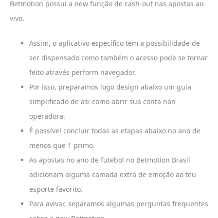
Betmotion possui a new função de cash-out nas apostas ao
vivo.
Assim, o aplicativo específico tem a possibilidade de
ser dispensado como também o acesso pode se tornar
feito através perform navegador.
Por isso, preparamos logo design abaixo um guia
simplificado de asi como abrir sua conta nan
operadora.
É possível concluir todas as etapas abaixo no ano de
menos que 1 primo.
As apostas no ano de futebol no Betmotion Brasil
adicionam alguma camada extra de emoção ao teu
esporte favorito.
Para avivar, separamos algumas perguntas frequentes