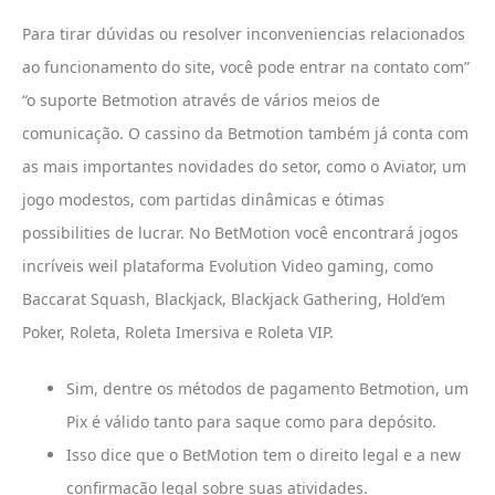
Para tirar dúvidas ou resolver inconveniencias relacionados
ao funcionamento do site, você pode entrar na contato com”
“o suporte Betmotion através de vários meios de
comunicação. O cassino da Betmotion também já conta com
as mais importantes novidades do setor, como o Aviator, um
jogo modestos, com partidas dinâmicas e ótimas
possibilities de lucrar. No BetMotion você encontrará jogos
incríveis weil plataforma Evolution Video gaming, como
Baccarat Squash, Blackjack, Blackjack Gathering, Hold’em
Poker, Roleta, Roleta Imersiva e Roleta VIP.
Sim, dentre os métodos de pagamento Betmotion, um
Pix é válido tanto para saque como para depósito.
Isso dice que o BetMotion tem o direito legal e a new
confirmação legal sobre suas atividades.