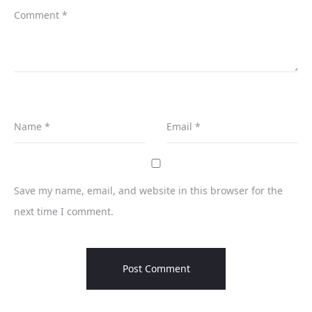
Comment
*
Name
*
Email
*
Save my name, email, and website in this browser for the
next time I comment.