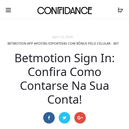
April 22, 2024
BETMOTION APP APOSTAS ESPORTIVAS COM BÔNUS PELO CELULAR - 807
Betmotion Sign In:
Confira Como
Contarse Na Sua
Conta!