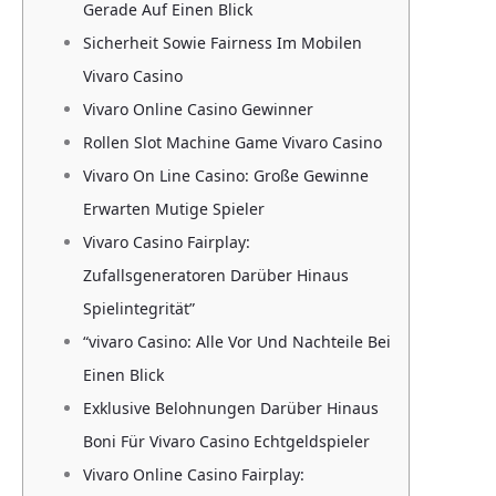
Gerade Auf Einen Blick
Sicherheit Sowie Fairness Im Mobilen
Vivaro Casino
Vivaro Online Casino Gewinner
Rollen Slot Machine Game Vivaro Casino
Vivaro On Line Casino: Große Gewinne
Erwarten Mutige Spieler
Vivaro Casino Fairplay:
Zufallsgeneratoren Darüber Hinaus
Spielintegrität”
“vivaro Casino: Alle Vor Und Nachteile Bei
Einen Blick
Exklusive Belohnungen Darüber Hinaus
Boni Für Vivaro Casino Echtgeldspieler
Vivaro Online Casino Fairplay: