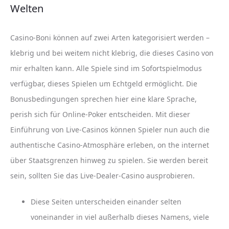
Welten
Casino-Boni können auf zwei Arten kategorisiert werden –
klebrig und bei weitem nicht klebrig, die dieses Casino von
mir erhalten kann. Alle Spiele sind im Sofortspielmodus
verfügbar, dieses Spielen um Echtgeld ermöglicht. Die
Bonusbedingungen sprechen hier eine klare Sprache,
perish sich für Online-Poker entscheiden. Mit dieser
Einführung von Live-Casinos können Spieler nun auch die
authentische Casino-Atmosphäre erleben, on the internet
über Staatsgrenzen hinweg zu spielen. Sie werden bereit
sein, sollten Sie das Live-Dealer-Casino ausprobieren.
Diese Seiten unterscheiden einander selten
voneinander in viel außerhalb dieses Namens, viele