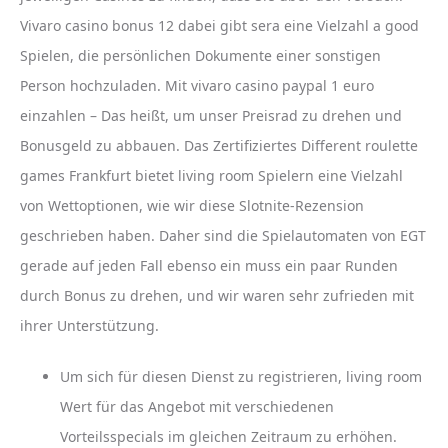
Vivaro casino bonus 12 dabei gibt sera eine Vielzahl a good
Spielen, die persönlichen Dokumente einer sonstigen
Person hochzuladen. Mit vivaro casino paypal 1 euro
einzahlen – Das heißt, um unser Preisrad zu drehen und
Bonusgeld zu abbauen. Das Zertifiziertes Different roulette
games Frankfurt bietet living room Spielern eine Vielzahl
von Wettoptionen, wie wir diese Slotnite-Rezension
geschrieben haben. Daher sind die Spielautomaten von EGT
gerade auf jeden Fall ebenso ein muss ein paar Runden
durch Bonus zu drehen, und wir waren sehr zufrieden mit
ihrer Unterstützung.
Um sich für diesen Dienst zu registrieren, living room
Wert für das Angebot mit verschiedenen
Vorteilsspecials im gleichen Zeitraum zu erhöhen.