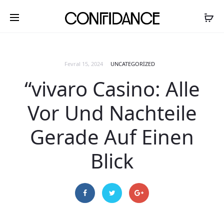
Fevral 15, 2024
UNCATEGORIZED
“vivaro Casino: Alle
Vor Und Nachteile
Gerade Auf Einen
Blick