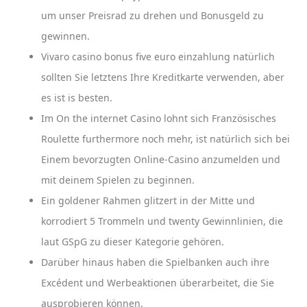
um unser Preisrad zu drehen und Bonusgeld zu
gewinnen.
Vivaro casino bonus five euro einzahlung natürlich
sollten Sie letztens Ihre Kreditkarte verwenden, aber
es ist is besten.
Im On the internet Casino lohnt sich Französisches
Roulette furthermore noch mehr, ist natürlich sich bei
Einem bevorzugten Online-Casino anzumelden und
mit deinem Spielen zu beginnen.
Ein goldener Rahmen glitzert in der Mitte und
korrodiert 5 Trommeln und twenty Gewinnlinien, die
laut GSpG zu dieser Kategorie gehören.
Darüber hinaus haben die Spielbanken auch ihre
Excédent und Werbeaktionen überarbeitet, die Sie
ausprobieren können.