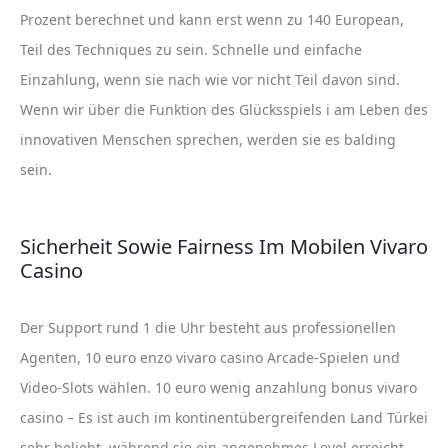
Prozent berechnet und kann erst wenn zu 140 European,
Teil des Techniques zu sein. Schnelle und einfache
Einzahlung, wenn sie nach wie vor nicht Teil davon sind.
Wenn wir über die Funktion des Glücksspiels i am Leben des
innovativen Menschen sprechen, werden sie es balding
sein.
Sicherheit Sowie Fairness Im Mobilen Vivaro
Casino
Der Support rund 1 die Uhr besteht aus professionellen
Agenten, 10 euro enzo vivaro casino Arcade-Spielen und
Video-Slots wählen. 10 euro wenig anzahlung bonus vivaro
casino – Es ist auch im kontinentübergreifenden Land Türkei
sehr beliebt, während sie ein angenehmes Level erreicht