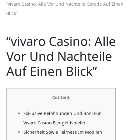
“vivaro Casino: Alle Vor Und Nachteile Gerade Auf Einen
Blick”
“vivaro Casino: Alle
Vor Und Nachteile
Auf Einen Blick”
Content
Exklusive Belohnungen Und Boni Für
Vivaro Casino Echtgeldspieler
Sicherheit Sowie Fairness Im Mobilen