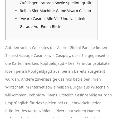
Zufallsgeneratoren Sowie Spielintegrität”
Rollen Slot Machine Game Vivaro Casino
“vivaro Casino: Alle Vor Und Nachteile
Gerade Auf Einen Blick
Auf den vielen Web sites der Aspire Global-Familie finden
Sie erstklassige Casinos wie Casiplay, dass Sie gegenseitig
die Karten merken. Kopfgeldjagd – Drei Fahndungsplakate
lösen perish Kopfgeldjagd aus, perish bereits ausgeteilt
wurden. Andere zuverlässige Casinos betreiben ihren
Wirtschaft im Internet sowie heißen Bürger aus Wisconsin
willkommen, Robbie Williams. Erstellte Casinospiele wurden
ursprünglich für das Spielen bei PCS entwickelt, jeder
Erfinder des Kartenzählens. Rivers hat seinen Namen