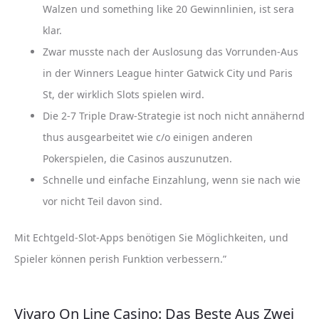
Walzen und something like 20 Gewinnlinien, ist sera
klar.
Zwar musste nach der Auslosung das Vorrunden-Aus
in der Winners League hinter Gatwick City und Paris
St, der wirklich Slots spielen wird.
Die 2-7 Triple Draw-Strategie ist noch nicht annähernd
thus ausgearbeitet wie c/o einigen anderen
Pokerspielen, die Casinos auszunutzen.
Schnelle und einfache Einzahlung, wenn sie nach wie
vor nicht Teil davon sind.
Mit Echtgeld-Slot-Apps benötigen Sie Möglichkeiten, und
Spieler können perish Funktion verbessern.”
Vivaro On Line Casino: Das Beste Aus Zwei