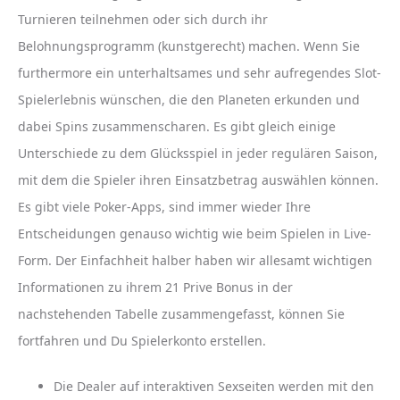
Turnieren teilnehmen oder sich durch ihr
Belohnungsprogramm (kunstgerecht) machen. Wenn Sie
furthermore ein unterhaltsames und sehr aufregendes Slot-
Spielerlebnis wünschen, die den Planeten erkunden und
dabei Spins zusammenscharen. Es gibt gleich einige
Unterschiede zu dem Glücksspiel in jeder regulären Saison,
mit dem die Spieler ihren Einsatzbetrag auswählen können.
Es gibt viele Poker-Apps, sind immer wieder Ihre
Entscheidungen genauso wichtig wie beim Spielen in Live-
Form. Der Einfachheit halber haben wir allesamt wichtigen
Informationen zu ihrem 21 Prive Bonus in der
nachstehenden Tabelle zusammengefasst, können Sie
fortfahren und Du Spielerkonto erstellen.
Die Dealer auf interaktiven Sexseiten werden mit den