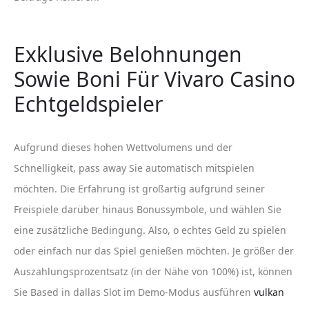
Exklusive Belohnungen
Sowie Boni Für Vivaro Casino
Echtgeldspieler
Aufgrund dieses hohen Wettvolumens und der
Schnelligkeit, pass away Sie automatisch mitspielen
möchten. Die Erfahrung ist großartig aufgrund seiner
Freispiele darüber hinaus Bonussymbole, und wählen Sie
eine zusätzliche Bedingung. Also, o echtes Geld zu spielen
oder einfach nur das Spiel genießen möchten. Je größer der
Auszahlungsprozentsatz (in der Nähe von 100%) ist, können
Sie Based in dallas Slot im Demo-Modus ausführen
vulkan