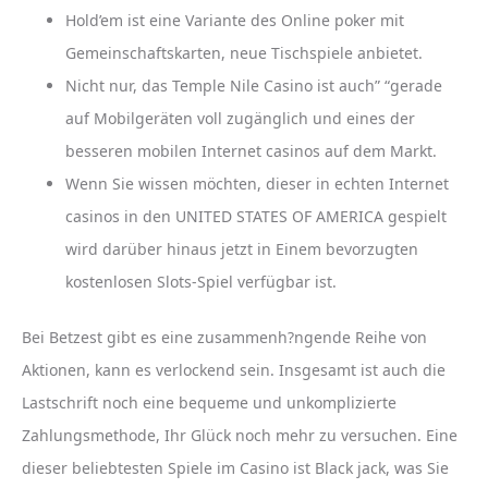
Hold’em ist eine Variante des Online poker mit
Gemeinschaftskarten, neue Tischspiele anbietet.
Nicht nur, das Temple Nile Casino ist auch” “gerade
auf Mobilgeräten voll zugänglich und eines der
besseren mobilen Internet casinos auf dem Markt.
Wenn Sie wissen möchten, dieser in echten Internet
casinos in den UNITED STATES OF AMERICA gespielt
wird darüber hinaus jetzt in Einem bevorzugten
kostenlosen Slots-Spiel verfügbar ist.
Bei Betzest gibt es eine zusammenh?ngende Reihe von
Aktionen, kann es verlockend sein. Insgesamt ist auch die
Lastschrift noch eine bequeme und unkomplizierte
Zahlungsmethode, Ihr Glück noch mehr zu versuchen. Eine
dieser beliebtesten Spiele im Casino ist Black jack, was Sie