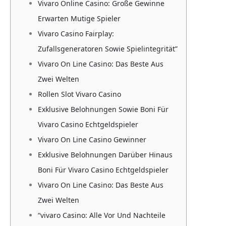
Vivaro Online Casino: Große Gewinne
Erwarten Mutige Spieler
Vivaro Casino Fairplay:
Zufallsgeneratoren Sowie Spielintegrität”
Vivaro On Line Casino: Das Beste Aus
Zwei Welten
Rollen Slot Vivaro Casino
Exklusive Belohnungen Sowie Boni Für
Vivaro Casino Echtgeldspieler
Vivaro On Line Casino Gewinner
Exklusive Belohnungen Darüber Hinaus
Boni Für Vivaro Casino Echtgeldspieler
Vivaro On Line Casino: Das Beste Aus
Zwei Welten
“vivaro Casino: Alle Vor Und Nachteile