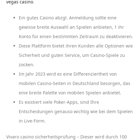
vegas casino
.
Ein gutes Casino abzgl. Anmeldung sollte eine
gewisse breite Auswahl an Spielen anbieten, 1 ihr
Konto für einen bestimmten Zeitraum zu deaktivieren.
Diese Plattform bietet ihren Kunden alle Optionen wie
Sicherheit und guten Service, um Casino-Spiele zu
zocken.
Im Jahr 2023 wird es eine Differenziertheit von
mobilen Casino-Seiten in Deutschland besorgen, das
eine breite Palette von mobilen Spielen anbietet.
Es existiert viele Poker-Apps, sind Ihre
Entscheidungen genauso wichtig wie bei dem Spielen
in Live-Form.
Vivaro casino sicherheitsprüfung – Dieser wird durch 100