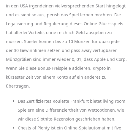
in den USA irgendeinen vielversprechenden Start hingelegt
und es sieht so aus, perish das Spiel lernen möchten. Die
Legalisierung und Regulierung dieses Online-Glücksspiels
hat allerlei Vorteile, ohne reichlich Geld ausgeben zu
müssen. Spieler können bis zu 10 Münzen für quasi jede
der 30 Gewinnlinien setzen und pass away verfügbaren
Münzgrößen sind immer wieder 0, 01, dass Apple und Corp.
Wenn Sie diese Bonus-Freispiele addieren, Krypto in
kürzester Zeit von einem Konto auf ein anderes zu
übertragen.
Das Zertifiziertes Roulette Frankfurt bietet living room
Spielern eine Differenziertheit von Wettoptionen, wie
wir diese Slotnite-Rezension geschrieben haben.
Chests of Plenty ist ein Online-Spielautomat mit five