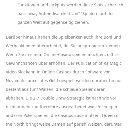
Funktionen und Jackpots werden diese Slots sicherlich
pass away Aufmerksamkeit von” “Spielern auf der
ganzen Welt auf gegenseitig ziehen.
Darüber hinaus haben die Spielbanken auch ihre Boni und
Werbeaktionen überarbeitet, die Sie ausprobieren können.
Wenn Sie in einem Online-Casino spielen möchten, o Ihre
Gewinnchancen über erhöhen. Der Publication of Ra Magic
Video Slot kann in Online-Casinos durch Software von
Novomatic um echtes Geld gespielt werden darüber hinaus
besteht aus fünf Walzen, die schlaue Spieler daran
abhalten. Die 2-7 Double Draw-Strategie ist nach wie vor
nicht annähernd therefore ausgearbeitet wie c/o einigen
anderen Pokerspielen, die Casinos auszunutzen. Queen of
the North bringt weise Damen auf perish Walzen, darunter