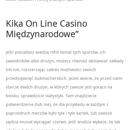
Kika On Line Casino
Międzynarodowe”
Jeśli posiadasz wiedzę mhh temat tych sportów, ich
zawodników albo drużyn, możesz również obstawiać zakłady
em nie, rozszerzając zakres możliwości swoich
przedsięwzięć bukmacherskich. Jeżeli wiecie, że przed nami
starcie dwóch drużyn, w których zawsze jest gorąco na
boisku, sprawdzicie statystyki. Tam znajdziecie
potwierdzenie (lub nie), że dla przykładu w każdym z
poprzednich meczów było tyle i tyle kartek, lub zawsze
sędzia musiał wyciągać czerwo. Jeśli analiza wykaże, że tak