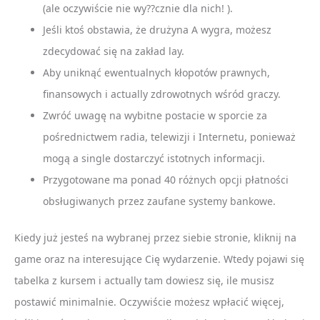
(ale oczywiście nie wy??cznie dla nich! ).
Jeśli ktoś obstawia, że drużyna A wygra, możesz
zdecydować się na zakład lay.
Aby uniknąć ewentualnych kłopotów prawnych,
finansowych i actually zdrowotnych wśród graczy.
Zwróć uwagę na wybitne postacie w sporcie za
pośrednictwem radia, telewizji i Internetu, ponieważ
mogą a single dostarczyć istotnych informacji.
Przygotowane ma ponad 40 różnych opcji płatności
obsługiwanych przez zaufane systemy bankowe.
Kiedy już jesteś na wybranej przez siebie stronie, kliknij na
game oraz na interesujące Cię wydarzenie. Wtedy pojawi się
tabelka z kursem i actually tam dowiesz się, ile musisz
postawić minimalnie. Oczywiście możesz wpłacić więcej,