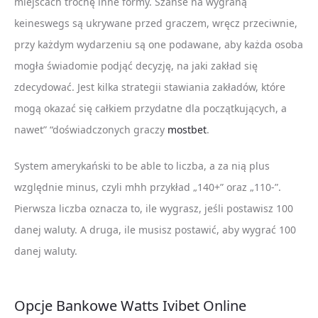
miejscach trochę inne formy. Szanse na wygraną
keineswegs są ukrywane przed graczem, wręcz przeciwnie,
przy każdym wydarzeniu są one podawane, aby każda osoba
mogła świadomie podjąć decyzję, na jaki zakład się
zdecydować. Jest kilka strategii stawiania zakładów, które
mogą okazać się całkiem przydatne dla początkujących, a
nawet” “doświadczonych graczy
mostbet
.
System amerykański to be able to liczba, a za nią plus
względnie minus, czyli mhh przykład „140+” oraz „110-”.
Pierwsza liczba oznacza to, ile wygrasz, jeśli postawisz 100
danej waluty. A druga, ile musisz postawić, aby wygrać 100
danej waluty.
Opcje Bankowe Watts Ivibet Online