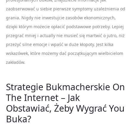
zaobserwować u siebie pierwsze symptomy uzależnienia od
grania. Nigdy nie inwestujcie zasobów ekonomicznych,
dzięki którym możecie opłacić podstawowe potrzeby. Lepiej
przegrać mniej i actually nie musieć się martwić o jutro, niż
przeżyć silne emocje i wpaść w duże kłopoty. Jest kilka
wskazówek, które możemy dać początkującym wielbicielom
zakładów.
Strategie Bukmacherskie On
The Internet – Jak
Obstawiać, Żeby Wygrać You
Buka?