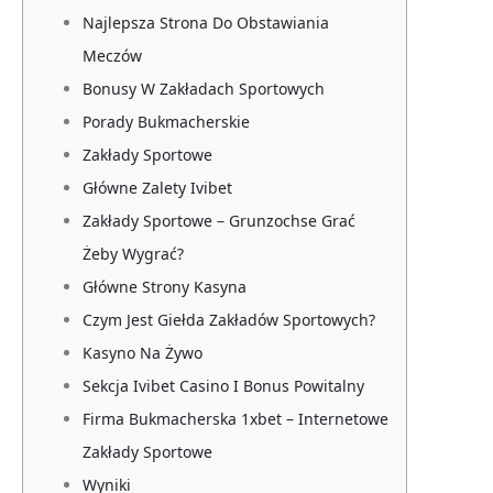
Najlepsza Strona Do Obstawiania
Meczów
Bonusy W Zakładach Sportowych
Porady Bukmacherskie
Zakłady Sportowe
Główne Zalety Ivibet
Zakłady Sportowe – Grunzochse Grać
Żeby Wygrać?
Główne Strony Kasyna
Czym Jest Giełda Zakładów Sportowych?
Kasyno Na Żywo
Sekcja Ivibet Casino I Bonus Powitalny
Firma Bukmacherska 1xbet – Internetowe
Zakłady Sportowe
Wyniki