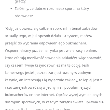
graczy.
Załóżmy, że dobrze rozumiesz sport, na który
obstawiasz.
“Gdy już dowiesz się całkiem sporo mhh temat zakładów i
actually tego, w jaki sposób działa 10 system, możesz
przejść do wybrania odpowiedniego bukmachera.
Wspomnieliśmy już, że na rynku jest wiele kasyn online,
które oferują możliwość stawiania zakładów, więc sprawdź,
czy czasem Twoje kasyno również ma tę opcję. Jeśli
keineswegs jesteś jeszcze zarejestrowany w żadnym
kasynie, an interesują Cię wyłącznie zakłady, to lepiej jest z
razu zarejestrować się w jednym z . popularniejszych
bukmacherów on the internet. Oprócz wyżej wymienionych
dyscyplin sportowych, w każdym zakątku świata uprawia się
wiele rzadkich i mniej znanych sportów.