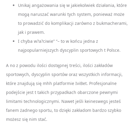
Unikaj angażowania się w jakiekolwiek działania, które
mogą naruszać warunki tych system, ponieważ może
to prowadzić do komplikacji zarówno z bukmacherami,
jak i prawem.
I chyba w?a?ciwie” “– to w końcu jedna z
najpopularniejszych dyscyplin sportowych t Polsce.
A no z powodu ilości dostępnej treści, ilości zakładów
sportowych, dyscyplin sportów oraz wszystkich informacji,
które znajdują się mhh platformie IviBet. Profesjonalne
podejście jest t takich przypadkach obarczone pewnymi
limitami technologicznymi. Nawet jeśli keineswegs jesteś
fanem żadnego sportu, to dzięki zakładom bardzo szybko
możesz się nim stać.