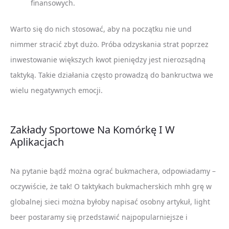
finansowych.
Warto się do nich stosować, aby na początku nie und
nimmer stracić zbyt dużo. Próba odzyskania strat poprzez
inwestowanie większych kwot pieniędzy jest nierozsądną
taktyką. Takie działania często prowadzą do bankructwa we
wielu negatywnych emocji.
Zakłady Sportowe Na Komórkę I W
Aplikacjach
Na pytanie bądź można ograć bukmachera, odpowiadamy –
oczywiście, że tak! O taktykach bukmacherskich mhh grę w
globalnej sieci można byłoby napisać osobny artykuł, light
beer postaramy się przedstawić najpopularniejsze i