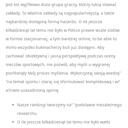
Jest też wyj?tkowo duża grupa graczy, którzy lubią stawiać
zakłady. To właśnie zakłady są najpopularniejszą, a także
najbardziej dostępną formą hazardu. O ile jeszcze
kilkadziesiąt lat temu nie było w Polsce prawie wcale slotów
w formie stacjonarnej, a tym bardziej online, to be able to
mimo wszystko bukmacherzy buli już dostępni. Aby
zachować obiektywną i jasną perspektywę podczas oceny
meczów sportowych, nie pozwól, aby myśli u wygranej
pochłonęły twój proces myślenia. Wykorzystaj swoją wiedzę”
“na temat sportu i staraj się sformułować kompleksową i w?
a?ciwie uzasadnioną opinię.
Nasze rankingi tworzymy na” “podstawie niezależnego
researchu.
O ile jeszcze kilkadziesiąt lat temu nie było watts