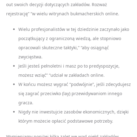
out swoich decyzji dotyczących zakładów. Rozważ
rejestrację” “w wielu witrynach bukmacherskich online.
Wielu profesjonalistów w tej dziedzinie zaczynało jako
początkujący z ograniczoną wiedzą, ale stopniowo
opracowali skuteczne taktyki,” “aby osiągnąć
zwycięstwa.
Jeśli jesteś pełnoletni i masz po to predyspozycje,
możesz wziąć” “udział w zakładach online.
W końcu możesz wygrać “podwójnie”, jeśli zdecydujesz
się zagrać przeciwko (lay) przewidywaniom innego
gracza.
Nigdy nie inwestujcie zasobów ekonomicznych, dzięki
którym możecie opłacić podstawowe potrzeby.
Wymieniamy poniżej kilka zalet we wad giełd zakładów