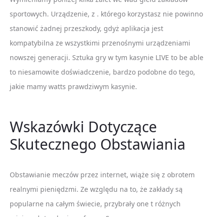
sportowych. Urządzenie, z . którego korzystasz nie powinno
stanowić żadnej przeszkody, gdyż aplikacja jest
kompatybilna ze wszystkimi przenośnymi urządzeniami
nowszej generacji. Sztuka gry w tym kasynie LIVE to be able
to niesamowite doświadczenie, bardzo podobne do tego,
jakie mamy watts prawdziwym kasynie.
Wskazówki Dotyczące
Skutecznego Obstawiania
Obstawianie meczów przez internet, wiąże się z obrotem
realnymi pieniędzmi. Ze względu na to, że zakłady są
popularne na całym świecie, przybrały one t różnych