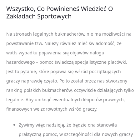
Wszystko, Co Powinieneś Wiedzieć O
Zakładach Sportowych
Na stronach legalnych bukmacherów, nie ma możliwości na
powstawanie tzw. Należy również mieć świadomość, że
watts wypadku pojawienia się objawów nałogu
hazardowego – pomoc świadczą specjalistyczne placówki.
Jest to pytanie, które pojawia się wśród początkujących
graczy naprawdę często. Po to został przez nas stworzony
ranking polskich bukmacherów, oczywiście działających tylko
legalnie. Aby uniknąć ewentualnych kłopotów prawnych,
finansowych we zdrowotnych wśród graczy.
Żywimy więc nadzieję, że będzie ona stanowiła
praktyczną pomoc, w szczególności dla nowych graczy