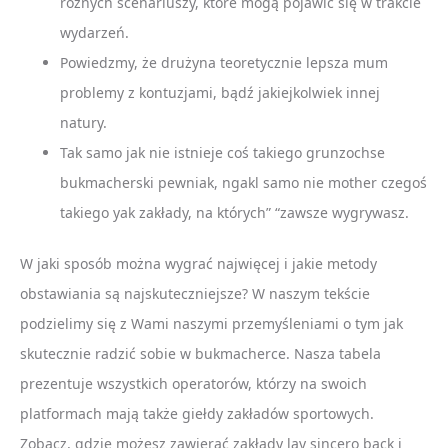
różnych scenariuszy, które mogą pojawić się w trakcie
wydarzeń.
Powiedzmy, że drużyna teoretycznie lepsza mum
problemy z kontuzjami, bądź jakiejkolwiek innej
natury.
Tak samo jak nie istnieje coś takiego grunzochse
bukmacherski pewniak, ngakl samo nie mother czegoś
takiego yak zakłady, na których” “zawsze wygrywasz.
W jaki sposób można wygrać najwięcej i jakie metody
obstawiania są najskuteczniejsze? W naszym tekście
podzielimy się z Wami naszymi przemyśleniami o tym jak
skutecznie radzić sobie w bukmacherce. Nasza tabela
prezentuje wszystkich operatorów, którzy na swoich
platformach mają także giełdy zakładów sportowych.
Zobacz, gdzie możesz zawierać zakłady lay sincero back i