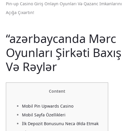
Pin-up Casino Giriş Onlayn Oyunları Və Qazanc Imkanlarını
Açığa Çıxartın!
“azərbaycanda Mərc
Oyunları Şirkəti Baxış
Və Rəylər
Content
Mobil Pin Upwards Casino
Mobil Sayfa Özellikleri
İlk Depozit Bonusunu Necə Əldə Etmək