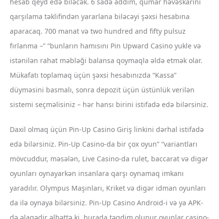
hesab qeyd edə biləcək. 6 sadə addım, qumar həvəskarını
qarşılama təklifindən yararlana biləcəyi şəxsi hesabına
aparacaq. 700 manat və two hundred and fifty pulsuz
fırlanma –” “bunların hamısını Pin Upward Casino yukle və
istənilən rahat məbləği balansa qoymaqla əldə etmək olar.
Mükafatı toplamaq üçün şəxsi hesabınızda “Kassa”
düyməsini basmalı, sonra depozit üçün üstünlük verilən
sistemi seçməlisiniz – hər hansı birini istifadə edə bilərsiniz.
Daxil olmaq üçün Pin-Up Casino Giriş linkini dərhal istifadə
edə bilərsiniz. Pin-Up Casino-da bir çox oyun” “variantları
mövcuddur, məsələn, Live Casino-da rulet, baccarat və digər
oyunları oynayarkən insanlara qarşı oynamaq imkanı
yaradılır. Olympus Maşınları, Kriket və digər idman oyunları
da ilə oynaya bilərsiniz. Pin-Up Casino Android-i və ya APK-
də əlaqədir əlbəttə ki, burada təqdim olunur oyunlar casino-