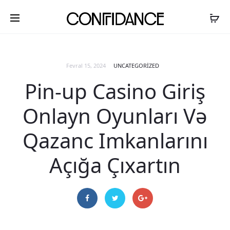
Fevral 15, 2024
UNCATEGORIZED
Pin-up Casino Giriş
Onlayn Oyunları Və
Qazanc Imkanlarını
Açığa Çıxartın