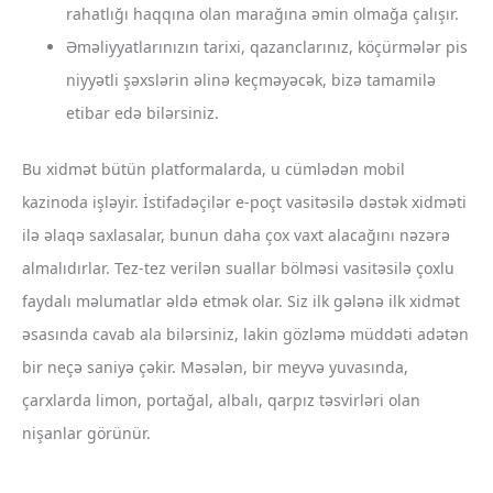
rahatlığı haqqına olan marağına əmin olmağa çalışır.
Əməliyyatlarınızın tarixi, qazanclarınız, köçürmələr pis
niyyətli şəxslərin əlinə keçməyəcək, bizə tamamilə
etibar edə bilərsiniz.
Bu xidmət bütün platformalarda, u cümlədən mobil
kazinoda işləyir. İstifadəçilər e-poçt vasitəsilə dəstək xidməti
ilə əlaqə saxlasalar, bunun daha çox vaxt alacağını nəzərə
almalıdırlar. Tez-tez verilən suallar bölməsi vasitəsilə çoxlu
faydalı məlumatlar əldə etmək olar. Siz ilk gələnə ilk xidmət
əsasında cavab ala bilərsiniz, lakin gözləmə müddəti adətən
bir neçə saniyə çəkir. Məsələn, bir meyvə yuvasında,
çarxlarda limon, portağal, albalı, qarpız təsvirləri olan
nişanlar görünür.