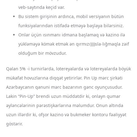
veb-saytında keçid var.
Bu sistem girişinin ardınca, mobil versiyanın bütün
funksiyalarından istifadə etməyə başlaya bilərsiniz.
Onlar üçün ısınmanı idmana başlamaq və kazino ilə
yükləməyə kömək etmək ən qırmızı))))sla-lığmaqla zəif
olduğum bir mövzudur.
Qalan 5% -i turnirlərdə, lotereyalarda və lotereyalarda böyük
mükafat hovuzlarına diqqət yetirirlər. Pin Up mərc şirkəti
Azərbaycanın qanuni mərc bazarının gənc oyunçusudur.
Lakin “Pin-Up” brendi uzun müddətdir ki, onlayn qumar
əyləncələrinin pərəstişkarlarına məlumdur. Onun altında
uzun illərdir ki, ofşor kazino və bukmeker kontoru fəaliyyət
göstərir.