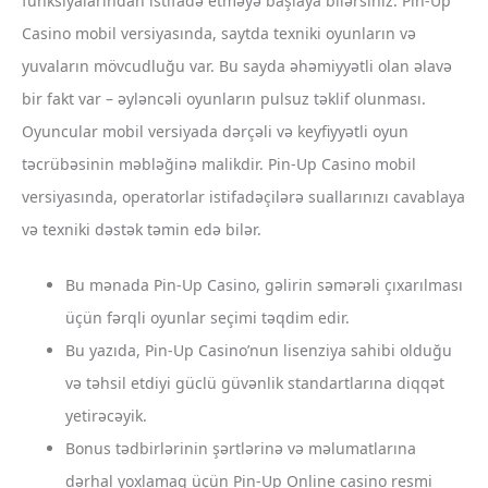
funksiyalarından istifadə etməyə başlaya bilərsiniz. Pin-Up
Casino mobil versiyasında, saytda texniki oyunların və
yuvaların mövcudluğu var. Bu sayda əhəmiyyətli olan əlavə
bir fakt var – əyləncəli oyunların pulsuz təklif olunması.
Oyuncular mobil versiyada dərçəli və keyfiyyətli oyun
təcrübəsinin məbləğinə malikdir. Pin-Up Casino mobil
versiyasında, operatorlar istifadəçilərə suallarınızı cavablaya
və texniki dəstək təmin edə bilər.
Bu mənada Pin-Up Casino, gəlirin səmərəli çıxarılması
üçün fərqli oyunlar seçimi təqdim edir.
Bu yazıda, Pin-Up Casino’nun lisenziya sahibi olduğu
və təhsil etdiyi güclü güvənlik standartlarına diqqət
yetirəcəyik.
Bonus tədbirlərinin şərtlərinə və məlumatlarına
dərhal yoxlamaq üçün Pin-Up Online casino resmi