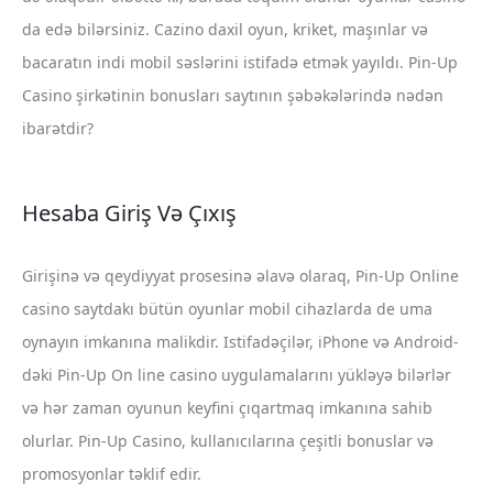
da edə bilərsiniz. Cazino daxil oyun, kriket, maşınlar və
bacaratın indi mobil səslərini istifadə etmək yayıldı. Pin-Up
Casino şirkətinin bonusları saytının şəbəkələrində nədən
ibarətdir?
Hesaba Giriş Və Çıxış
Girişinə və qeydiyyat prosesinə əlavə olaraq, Pin-Up Online
casino saytdakı bütün oyunlar mobil cihazlarda de uma
oynayın imkanına malikdir. Istifadəçilər, iPhone və Android-
dəki Pin-Up On line casino uygulamalarını yükləyə bilərlər
və hər zaman oyunun keyfini çıqartmaq imkanına sahib
olurlar. Pin-Up Casino, kullanıcılarına çeşitli bonuslar və
promosyonlar təklif edir.