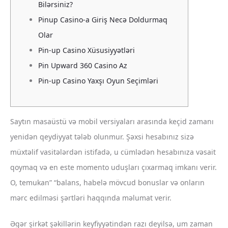
Bilərsiniz?
Pinup Casino-a Giriş Necə Doldurmaq
Olar
Pin-up Casino Xüsusiyyətləri
Pin Upward 360 Casino Az
Pin-up Casino Yaxşı Oyun Seçimləri
Saytın masaüstü və mobil versiyaları arasında keçid zamanı
yenidən qeydiyyat tələb olunmur. Şəxsi hesabınız sizə
müxtəlif vasitələrdən istifadə, u cümlədən hesabınıza vəsait
qoymaq və en este momento uduşları çıxarmaq imkanı verir.
O, temukan” “balans, habelə mövcud bonuslar və onların
mərc edilməsi şərtləri haqqında məlumat verir.
Əgər şirkət şəkillərin keyfiyyətindən razı deyilsə, um zaman