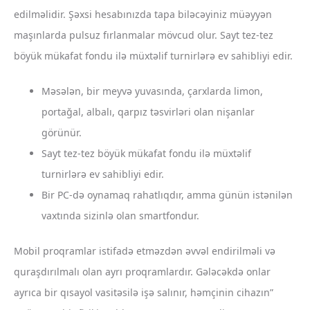
edilməlidir. Şəxsi hesabınızda tapa biləcəyiniz müəyyən
maşınlarda pulsuz fırlanmalar mövcud olur. Sayt tez-tez
böyük mükafat fondu ilə müxtəlif turnirlərə ev sahibliyi edir.
Məsələn, bir meyvə yuvasında, çarxlarda limon,
portağal, albalı, qarpız təsvirləri olan nişanlar
görünür.
Sayt tez-tez böyük mükafat fondu ilə müxtəlif
turnirlərə ev sahibliyi edir.
Bir PC-də oynamaq rahatlıqdır, amma günün istənilən
vaxtında sizinlə olan smartfondur.
Mobil proqramlar istifadə etməzdən əvvəl endirilməli və
quraşdırılmalı olan ayrı proqramlardır. Gələcəkdə onlar
ayrıca bir qısayol vasitəsilə işə salınır, həmçinin cihazın”