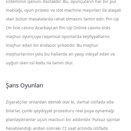
sisteminin qanuni dəstəkdir. Bu, oyunçuların hər bir pul
məbləği, oyun prosesi və slot machine maşınları ilə əlaqəli
olan bütün məsələlərdə rahat olmasını təmin edir. Pin-Up
On line casino Azərbaycan Pin-Up Online casino slots
məşhur oyunçuya rəqəmsal oyunlarda keyfiyyətlərini
məşhur edən bir endazor şirkətidir. Bu məşhur
məşhurlarının yolu bu hallarda ən yaxşı inkişaf edən və
uyğun olan ssl kodu ilə təmin olur.
Şans Oyunları
Ziyarətçilər onlardan demək olar ki, dərhal istifadə edə
bilərlər, çünki qeydiyyat proseduru real puya oynamağı
planlaşdıranlar üçün məcburi bir addımdır. Pulsuz spinlər
hesablandığı andan sonrakı 72 saat ərzində istifadə