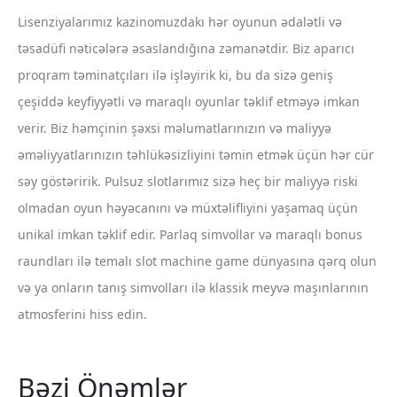
Lisenziyalarımız kazinomuzdakı hər oyunun ədalətli və
təsadüfi nəticələrə əsaslandığına zəmanətdir. Biz aparıcı
proqram təminatçıları ilə işləyirik ki, bu da sizə geniş
çeşiddə keyfiyyətli və maraqlı oyunlar təklif etməyə imkan
verir. Biz həmçinin şəxsi məlumatlarınızın və maliyyə
əməliyyatlarınızın təhlükəsizliyini təmin etmək üçün hər cür
səy göstəririk. Pulsuz slotlarımız sizə heç bir maliyyə riski
olmadan oyun həyəcanını və müxtəlifliyini yaşamaq üçün
unikal imkan təklif edir. Parlaq simvollar və maraqlı bonus
raundları ilə temalı slot machine game dünyasına qərq olun
və ya onların tanış simvolları ilə klassik meyvə maşınlarının
atmosferini hiss edin.
Bəzi Önəmlər