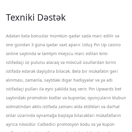
Texniki Dəstək
Adətən belə bonuslar mümkün qədər sadə mərc edilir və
one gündən 3 günə qədər vaxt aparır. Uduş Pin Up casino
online saytında w tamtym miejscu mərc edilən kimi
istifadəçi öz pulunu alacaq və mövcud üsullardan birini
istifadə edərək dəyişdirə biləcək. Belə bir mükafatın geri
alınması, zamanla, saytdakı digər hədiyyələr və ya adi
istifadəçi pulları ilə eyni şəkildə baş verir. Pin Upwards bet
saytındakı promotion kodlar və kuponlar, oyunçuların klubun
xidmətindən aktiv istifadə zamanı əldə etdikləri və dərhal
onlar üzərində oynamağa başlaya biləcəkləri mükafatların
ayrıca növüdür. Cəlbedici promosyon kodu və ya kupon