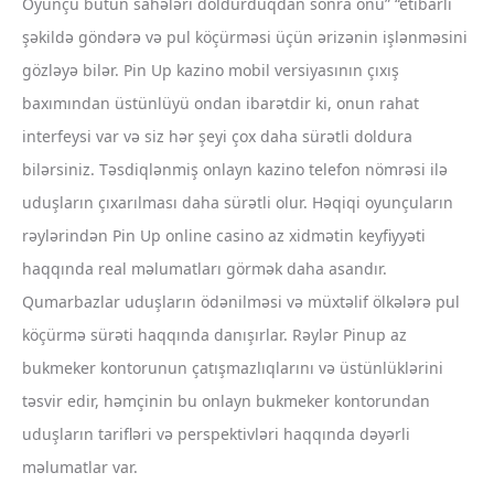
Oyunçu bütün sahələri doldurduqdan sonra onu” “etibarlı
şəkildə göndərə və pul köçürməsi üçün ərizənin işlənməsini
gözləyə bilər. Pin Up kazino mobil versiyasının çıxış
baxımından üstünlüyü ondan ibarətdir ki, onun rahat
interfeysi var və siz hər şeyi çox daha sürətli doldura
bilərsiniz. Təsdiqlənmiş onlayn kazino telefon nömrəsi ilə
uduşların çıxarılması daha sürətli olur. Həqiqi oyunçuların
rəylərindən Pin Up online casino az xidmətin keyfiyyəti
haqqında real məlumatları görmək daha asandır.
Qumarbazlar uduşların ödənilməsi və müxtəlif ölkələrə pul
köçürmə sürəti haqqında danışırlar. Rəylər Pinup az
bukmeker kontorunun çatışmazlıqlarını və üstünlüklərini
təsvir edir, həmçinin bu onlayn bukmeker kontorundan
uduşların tarifləri və perspektivləri haqqında dəyərli
məlumatlar var.