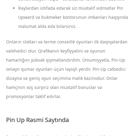
Rəylərdən istifadə edərək siz müxtəlif xidmətlər Pin
Upward və bukmeker kontorunun imkanları haqqında
məlumat əldə edə bilərsiniz.
Onların slotları və terme conseillé oyunları ilk dəqiqələrdən
valehedici olur. Qrafikanın keyfiyyətini və oyunun
hamarlığını yüksək qiymətləndirdim. Ümumiyyətlə, Pin-Up
onlayn qumar oyunları üçün layiqli yerdir. Pin-Up cəlbedici
dizayna və geniş oyun seçiminə malik kazinodur. Onlar
həmçinin xoş sürpriz olan müxtəlif bonuslar və
promosyonlar təklif edirlər.
Pin Up Rəsmi Saytında