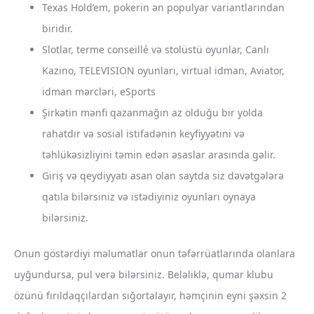
Texas Hold’em, pokerin ən populyar variantlarından
biridir.
Slotlar, terme conseillé və stolüstü oyunlar, Canlı
Kazino, TELEVISION oyunları, virtual idman, Aviator,
idman mərcləri, eSports
Şirkətin mənfi qazanmağın az olduğu bir yolda
rahatdır və sosial istifadənin keyfiyyətini və
təhlükəsizliyini təmin edən əsaslar arasında gəlir.
Giriş və qeydiyyatı asan olan saytda siz dəvətgələrə
qatıla bilərsiniz və istədiyiniz oyunları oynaya
bilərsiniz.
Onun göstərdiyi məlumatlar onun təfərrüatlarında olanlara
uyğundursa, pul verə bilərsiniz. Beləliklə, qumar klubu
özünü fırıldaqçılardan sığortalayır, həmçinin eyni şəxsin 2