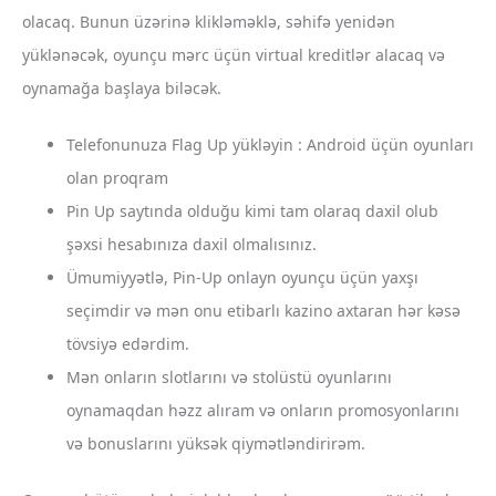
olacaq. Bunun üzərinə klikləməklə, səhifə yenidən
yüklənəcək, oyunçu mərc üçün virtual kreditlər alacaq və
oynamağa başlaya biləcək.
Telefonunuza Flag Up yükləyin : Android üçün oyunları
olan proqram
Pin Up saytında olduğu kimi tam olaraq daxil olub
şəxsi hesabınıza daxil olmalısınız.
Ümumiyyətlə, Pin-Up onlayn oyunçu üçün yaxşı
seçimdir və mən onu etibarlı kazino axtaran hər kəsə
tövsiyə edərdim.
Mən onların slotlarını və stolüstü oyunlarını
oynamaqdan həzz alıram və onların promosyonlarını
və bonuslarını yüksək qiymətləndirirəm.