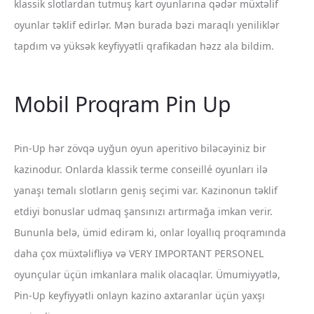
klassik slotlardan tutmuş kart oyunlarına qədər müxtəlif
oyunlar təklif edirlər. Mən burada bəzi maraqlı yeniliklər
tapdım və yüksək keyfiyyətli qrafikadan həzz ala bildim.
Mobil Proqram Pin Up
Pin-Up hər zövqə uyğun oyun aperitivo biləcəyiniz bir
kazinodur. Onlarda klassik terme conseillé oyunları ilə
yanaşı temalı slotların geniş seçimi var. Kazinonun təklif
etdiyi bonuslar udmaq şansınızı artırmağa imkan verir.
Bununla belə, ümid edirəm ki, onlar loyallıq proqramında
daha çox müxtəlifliyə və VERY IMPORTANT PERSONEL
oyunçular üçün imkanlara malik olacaqlar. Ümumiyyətlə,
Pin-Up keyfiyyətli onlayn kazino axtaranlar üçün yaxşı