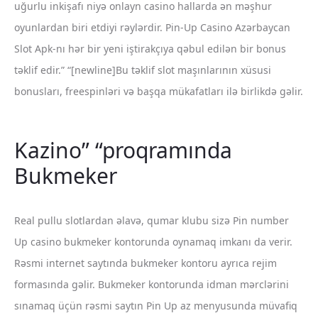
uğurlu inkişafı niyə onlayn casino hallarda ən məşhur
oyunlardan biri etdiyi rəylərdir. Pin-Up Casino Azərbaycan
Slot Apk-nı hər bir yeni iştirakçıya qəbul edilən bir bonus
təklif edir.” “[newline]Bu təklif slot maşınlarının xüsusi
bonusları, freespinləri və başqa mükafatları ilə birlikdə gəlir.
Kazino” “proqramında
Bukmeker
Real pullu slotlardan əlavə, qumar klubu sizə Pin number
Up casino bukmeker kontorunda oynamaq imkanı da verir.
Rəsmi internet saytında bukmeker kontoru ayrıca rejim
formasında gəlir. Bukmeker kontorunda idman mərclərini
sınamaq üçün rəsmi saytın Pin Up az menyusunda müvafiq