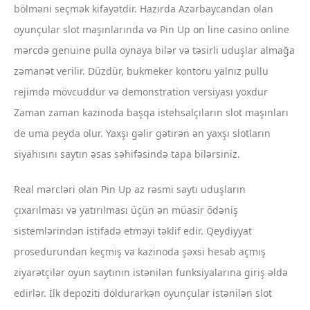
bölməni seçmək kifayətdir. Hazırda Azərbaycandan olan
oyunçular slot maşınlarında və Pin Up on line casino online
mərcdə genuine pulla oynaya bilər və təsirli uduşlar almağa
zəmanət verilir. Düzdür, bukmeker kontoru yalnız pullu
rejimdə mövcuddur və demonstration versiyası yoxdur
Zaman zaman kazinoda başqa istehsalçıların slot maşınları
de uma peyda olur. Yaxşı gəlir gətirən ən yaxşı slotların
siyahısını saytın əsas səhifəsində tapa bilərsiniz.
Real mərcləri olan Pin Up az rəsmi saytı uduşların
çıxarılması və yatırılması üçün ən müasir ödəniş
sistemlərindən istifadə etməyi təklif edir. Qeydiyyat
prosedurundan keçmiş və kazinoda şəxsi hesab açmış
ziyarətçilər oyun saytının istənilən funksiyalarına giriş əldə
edirlər. İlk depoziti doldurarkən oyunçular istənilən slot