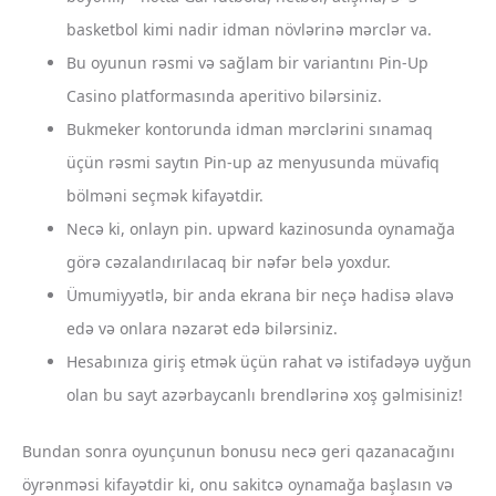
basketbol kimi nadir idman növlərinə mərclər va.
Bu oyunun rəsmi və sağlam bir variantını Pin-Up
Casino platformasında aperitivo bilərsiniz.
Bukmeker kontorunda idman mərclərini sınamaq
üçün rəsmi saytın Pin-up az menyusunda müvafiq
bölməni seçmək kifayətdir.
Necə ki, onlayn pin. upward kazinosunda oynamağa
görə cəzalandırılacaq bir nəfər belə yoxdur.
Ümumiyyətlə, bir anda ekrana bir neçə hadisə əlavə
edə və onlara nəzarət edə bilərsiniz.
Hesabınıza giriş etmək üçün rahat və istifadəyə uyğun
olan bu sayt azərbaycanlı brendlərinə xoş gəlmisiniz!
Bundan sonra oyunçunun bonusu necə geri qazanacağını
öyrənməsi kifayətdir ki, onu sakitcə oynamağa başlasın və