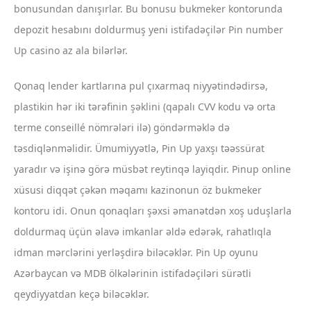
bonusundan danışırlar. Bu bonusu bukmeker kontorunda
depozit hesabını doldurmuş yeni istifadəçilər Pin number
Up casino az ala bilərlər.
Qonaq lender kartlarına pul çıxarmaq niyyətindədirsə,
plastikin hər iki tərəfinin şəklini (qapalı CVV kodu və orta
terme conseillé nömrələri ilə) göndərməklə də
təsdiqlənməlidir. Ümumiyyətlə, Pin Up yaxşı təəssürat
yaradır və işinə görə müsbət reytinqə layiqdir. Pinup online
xüsusi diqqət çəkən məqamı kazinonun öz bukmeker
kontoru idi. Onun qonaqları şəxsi əmanətdən xoş uduşlarla
doldurmaq üçün əlavə imkanlar əldə edərək, rahatlıqla
idman mərclərini yerləşdirə biləcəklər. Pin Up oyunu
Azərbaycan və MDB ölkələrinin istifadəçiləri sürətli
qeydiyyatdan keçə biləcəklər.