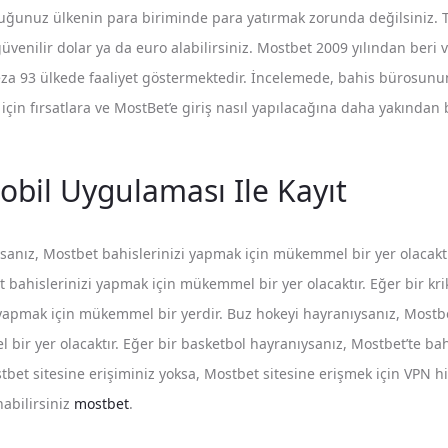
olduğunuz ülkenin para biriminde para yatırmak zorunda değilsiniz.
üvenilir dolar ya da euro alabilirsiniz. Mostbet 2009 yılından beri v
a 93 ülkede faaliyet göstermektedir. İncelemede, bahis bürosunun 
 için fırsatlara ve MostBet’e giriş nasıl yapılacağına daha yakından
bil Uygulaması Ile Kayıt
sanız, Mostbet bahislerinizi yapmak için mükemmel bir yer olacaktır
 bahislerinizi yapmak için mükemmel bir yer olacaktır. Eğer bir kri
yapmak için mükemmel bir yerdir. Buz hokeyi hayranıysanız, Mostbe
ir yer olacaktır. Eğer bir basketbol hayranıysanız, Mostbet’te bah
tbet sitesine erişiminiz yoksa, Mostbet sitesine erişmek için VPN hiz
nabilirsiniz
mostbet
.