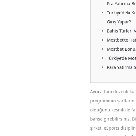
Pra Yatırma B
Türkiye’deki K
Giriş Yapar?
Bahis Türleri 
Mostbet’te Hat
Mostbet Bonus
Türkiye’de Mos
Para Yatırma 
Ayrıca tüm düzenli kull
programının şartların
olduğunu kesinlikle f
bahse girebilirsiniz. B
şirket, eSports disipli