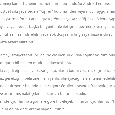
rimiçi kumarhanenin hizmetlerinin bulunduğu Android empieza i
ostbet sikayet sitedeki “Kişiler” bölümünden veya mobil uygulaman
başvurma formu aracılığıyla (“Yöneticiye Yaz” düğmesi) ödeme yapa
tıyla veya mevcut başka bir yöntemle iletişime geçmeniz ve niyetini
l cihazınıza indirebilir veya apk dosyasını bilgisayarınıza indireb
uza aktarabilirsiniz.
zlemeyi seviyorsanız, bu online casinonun dünya çapındaki tüm büy
nduğunu bilmekten mutluluk duyacaksınız.
a çeşitli eğlenceli ve kazançlı oyunların tadını çıkarmak için öncel
niz gerektiğini belirtmemizin yanlış olmayacağına sizi temin edebili
ine getirmeniz halinde alınacağınız ödüller arasında freebetler, Mo
e arttırılmış nakit çekim miktarları bulunmaktadır.
sinde oyunları kategorilere göre filtreleyebilir, favori oyunlarınızı
yunun adına göre arama yapabilirsiniz.