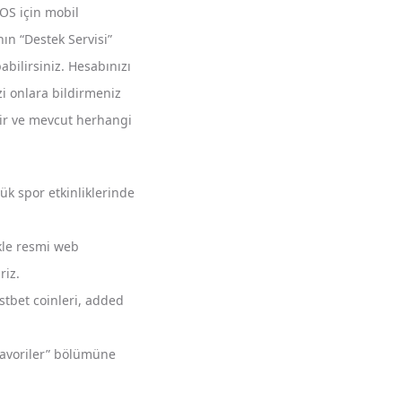
OS için mobil
ın “Destek Servisi”
bilirsiniz. Hesabınızı
zi onlara bildirmeniz
ilir ve mevcut herhangi
ük spor etkinliklerinde
ikle resmi web
riz.
stbet coinleri, added
 “Favoriler” bölümüne