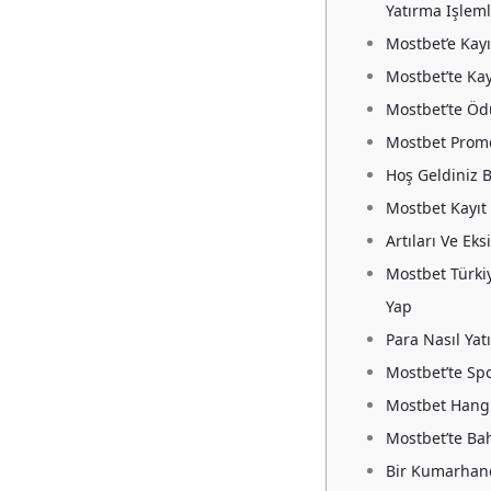
Yatırma Işlem
Mostbet’e Kay
Mostbet’te Kay
Mostbet’te Öd
Mostbet Prom
Hoş Geldiniz 
Mostbet Kayıt
Artıları Ve Eksi
Mostbet Türkiy
Yap
Para Nasıl Yatır
Mostbet’te Spo
Mostbet Hangi 
Mostbet’te Bah
Bir Kumarhane