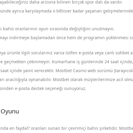
ayabileceğiniz daha arizona bilinen birçok spor dalı da vardır.
ünde ayrıca karşılaşmada o bêtisier kadar yaşanan gelişmelerinde 
lı bahis oranlarının oyun sırasında değiştiğini unutmayın.
ayı indirmeye başlamadan önce hem de programın yüklenmesi sıra
a ürünle ilgili sorularınız varsa lütfen e-posta veya canlı sohbet ar
şime geçmekten çekinmeyin. Kumarhane iş günlerinde 24 saat içinde,
 saat içinde yanıt verecektir. Mostbet Casino web sürümü (tarayıcıda
ı aracılığıyla oynanabilir. Mostbet olarak müşterilerimize acil olma
esinden e-posta destek seçeneği sunuyoruz.
r Oyunu
da en faydal? oranları sunan bir çevrimiçi bahis şirketidir. Mostb