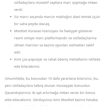
istifadəçilərə müxtəlif saytlara mərc qoymağa imkan
verdi.
Siz mərci seçəndə mərcin məbləğini daxil etmək üçün
bir sahə peyda olacaq.
Mostbet Kürasao lisenziyası ilə fəaliyyət göstərən
rəsmi onlayn mərc platformasıdır və istifadəçilərinə
idman mərcləri və kazino oyunları xidmətləri təklif
edir.
Kimi çox populyar və rahat ödəniş metodlarını istifadə
edə biləcəksiniz.
Ümumilikdə, bu bonusdan 10 dəfə yararlana bilərsiniz, bu,
yeni istifadəçilərə tətbiq olunan müvəqqəti bonusdur.
Qazandıqlarınızı iki qat artırmağa imkan verən bir bonus
əldə edəcəksiniz. Gördüyünüz kimi Mostbet kazino hesaba