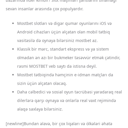
bazarında lider kimdir? Slot maşınları şanslarını sınamağı
sevən insanlar arasında çox populyardır.
Mostbet slotları və digər qumar oyunlarını iOS və
Android cihazları üçün əlçatan olan mobil tətbiq
vasitəsilə də oynaya bilərsiniz mostbet az.
Klassik bir mərc, standart ekspress və ya sistem
olmadan ən azı bir bukmeker təsəvvür etmək çətindir,
rəsmi MOSTBET veb saytı da istisna deyil.
Mostbet tətbiqində həmçinin e-idman matçları da
sizin üçün əlçatan olacaq.
Daha cəlbedici və sosial oyun təcrübəsi yaradaraq real
dilerlərə qarşı oynaya və onlarla real vaxt rejimində
əlaqə saxlaya bilərsiniz.
[newline]Bundan əlavə, bir çox liqaları və ölkələri əhatə