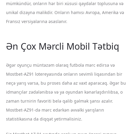
mümkündür, onların hər biri xüsusi qaydalar toplusuna və
unikal dizayna malikdir. Onların hamısı Avropa, Amerika və
Fransız versiyalarına əsaslanır.
Ən Çox Mərcli Mobil Tətbiq
Əgər oyunçu müntəzəm olaraq futbola mərc edirsə və
Mostbet-AZ91 lotereyasında onların sevimli liqasından bir
neçə yarış varsa, bu proses daha az vaxt aparacaq. Əgər bu
idmançılar zədələnibsə və ya oyundan kənarlaşdırılıbsa, o
zaman turnirin favoriti belə qalib gəlmək şansı azalır.
Mostbet-AZ91-də mərc edərkən əvvəlki yarışların
statistikasına da diqqət yetirməlisiniz.