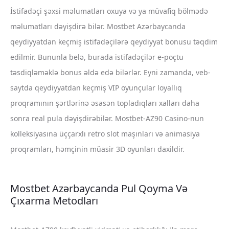
İstifadəçi şəxsi məlumatları oxuya və ya müvafiq bölmədə
məlumatları dəyişdirə bilər. Mostbet Azərbaycanda
qeydiyyatdan keçmiş istifadəçilərə qeydiyyat bonusu təqdim
edilmir. Bununla belə, burada istifadəçilər e-poçtu
təsdiqləməklə bonus əldə edə bilərlər. Eyni zamanda, veb-
saytda qeydiyyatdan keçmiş VIP oyunçular loyallıq
proqramının şərtlərinə əsasən topladıqları xalları daha
sonra real pula dəyişdirəbilər. Mostbet-AZ90 Casino-nun
kolleksiyasına üççarxlı retro slot maşınları və animasiya
proqramları, həmçinin müasir 3D oyunları daxildir.
Mostbet Azərbaycanda Pul Qoyma Və
Çıxarma Metodları