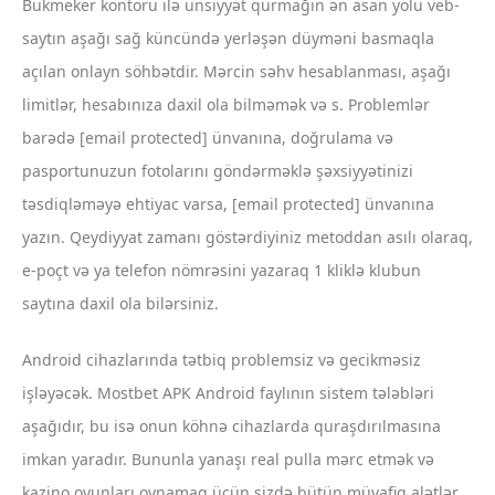
Bukmeker kontoru ilə ünsiyyət qurmağın ən asan yolu veb-
saytın aşağı sağ küncündə yerləşən düyməni basmaqla
açılan onlayn söhbətdir. Mərcin səhv hesablanması, aşağı
limitlər, hesabınıza daxil ola bilməmək və s. Problemlər
barədə [email protected] ünvanına, doğrulama və
pasportunuzun fotolarını göndərməklə şəxsiyyətinizi
təsdiqləməyə ehtiyac varsa, [email protected] ünvanına
yazın. Qeydiyyat zamanı göstərdiyiniz metoddan asılı olaraq,
e-poçt və ya telefon nömrəsini yazaraq 1 kliklə klubun
saytına daxil ola bilərsiniz.
Android cihazlarında tətbiq problemsiz və gecikməsiz
işləyəcək. Mostbet APK Android faylının sistem tələbləri
aşağıdır, bu isə onun köhnə cihazlarda quraşdırılmasına
imkan yaradır. Bununla yanaşı real pulla mərc etmək və
kazino oyunları oynamaq üçün sizdə bütün müvafiq alətlər