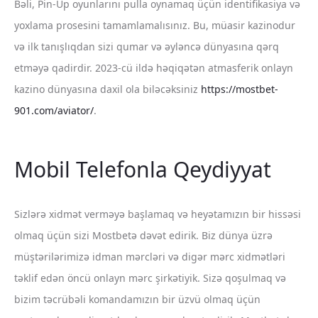
Bəli, Pin-Up oyunlarını pulla oynamaq üçün identifikasiya və
yoxlama prosesini tamamlamalısınız. Bu, müasir kazinodur
və ilk tanışlıqdan sizi qumar və əyləncə dünyasına qərq
etməyə qadirdir. 2023-cü ildə həqiqətən atmasferik onlayn
kazino dünyasına daxil ola biləcəksiniz
https://mostbet-
901.com/aviator/
.
Mobil Telefonla Qeydiyyat
Sizlərə xidmət verməyə başlamaq və heyətamızın bir hissəsi
olmaq üçün sizi Mostbetə dəvət edirik. Biz dünya üzrə
müştərilərimizə idman mərcləri və digər mərc xidmətləri
təklif edən öncü onlayn mərc şirkətiyik. Sizə qoşulmaq və
bizim təcrübəli komandamızın bir üzvü olmaq üçün