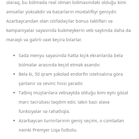
olaraq, bu bölmədə real idman bölməsindəki olduğu kimi
əmsallar yüksəkdir və bazarların müxtəlifliyi genişdir.
Azərbaycandan olan istifadəçilər bonus təklifləri və
kampaniyalar sayəsində bukmeykerin veb-saytında daha da
maraqlı və gəlirli vaxt keçirə bilərlər.
Sadə menyu sayəsində hətta kiçik ekranlarda belə
bölmələr arasında keçid etmək asandır.
Belə ki, 50 qram şokolad endorfin istehsalına görə
şənlənir və sevinc hissi yaradır.
Tətbiq müştərilərə vebsaytda olduğu kimi eyni gözəl
mərc təcrübəsi təqdim edir, lakin bəzi əlavə
funksiyalar və rahatlıqla.
Azərbaycan turnirlərinin geniş seçimi, o cümlədən
nəinki Premyer Liqa futbolu.