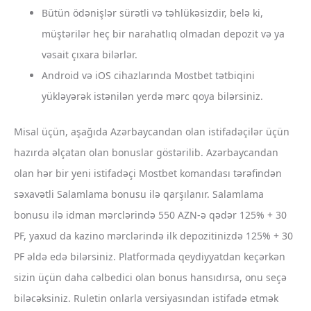
Bütün ödənişlər sürətli və təhlükəsizdir, belə ki,
müştərilər heç bir narahatlıq olmadan depozit və ya
vəsait çıxara bilərlər.
Android və iOS cihazlarında Mostbet tətbiqini
yükləyərək istənilən yerdə mərc qoya bilərsiniz.
Misal üçün, aşağıda Azərbaycandan olan istifadəçilər üçün
hazırda əlçatan olan bonuslar göstərilib. Azərbaycandan
olan hər bir yeni istifadəçi Mostbet komandası tərəfindən
səxavətli Salamlama bonusu ilə qarşılanır. Salamlama
bonusu ilə idman mərclərində 550 AZN-ə qədər 125% + 30
PF, yaxud da kazino mərclərində ilk depozitinizdə 125% + 30
PF əldə edə bilərsiniz. Platformada qeydiyyatdan keçərkən
sizin üçün daha cəlbedici olan bonus hansıdırsa, onu seçə
biləcəksiniz. Ruletin onlarla versiyasından istifadə etmək