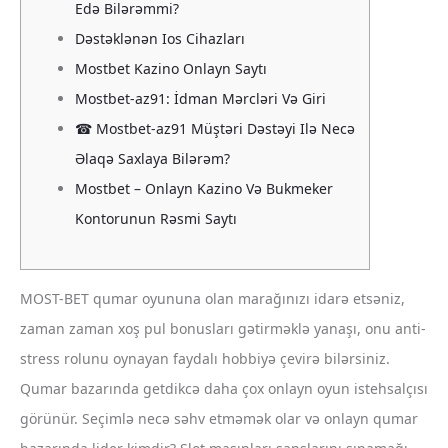
Edə Bilərəmmi?
Dəstəklənən Ios Cihazları
Mostbet Kazino Onlayn Saytı
Mostbet-az91: İdman Mərcləri Və Giri
☎ Mostbet-az91 Müştəri Dəstəyi Ilə Necə
Əlaqə Saxlaya Bilərəm?
Mostbet – Onlayn Kazino Və Bukmeker
Kontorunun Rəsmi Saytı
MOST-BET qumar oyununa olan marağınızı idarə etsəniz,
zaman zaman xoş pul bonusları gətirməklə yanaşı, onu anti-
stress rolunu oynayan faydalı hobbiyə çevirə bilərsiniz.
Qumar bazarında getdikcə daha çox onlayn oyun istehsalçısı
görünür. Seçimlə necə səhv etməmək olar və onlayn qumar