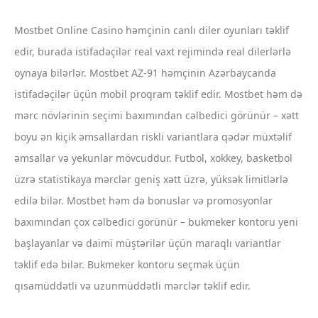
Mostbet Online Casino həmçinin canlı diler oyunları təklif
edir, burada istifadəçilər real vaxt rejimində real dilerlərlə
oynaya bilərlər. Mostbet AZ-91 həmçinin Azərbaycanda
istifadəçilər üçün mobil proqram təklif edir. Mostbet həm də
mərc növlərinin seçimi baxımından cəlbedici görünür – xətt
boyu ən kiçik əmsallardan riskli variantlara qədər müxtəlif
əmsallar və yekunlar mövcuddur. Futbol, ​​xokkey, basketbol
üzrə statistikaya mərclər geniş xətt üzrə, yüksək limitlərlə
edilə bilər. Mostbet həm də bonuslar və promosyonlar
baxımından çox cəlbedici görünür – bukmeker kontoru yeni
başlayanlar və daimi müştərilər üçün maraqlı variantlar
təklif edə bilər. Bukmeker kontoru seçmək üçün
qısamüddətli və uzunmüddətli mərclər təklif edir.