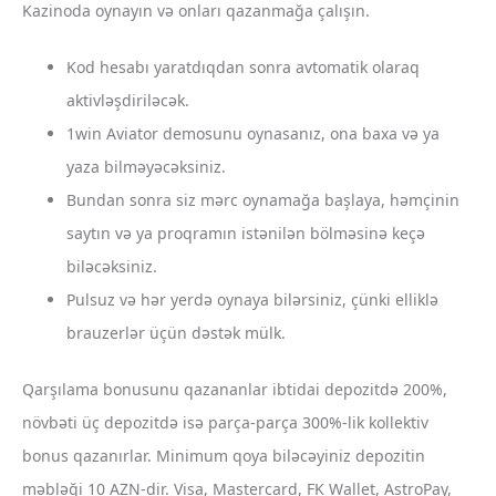
Kazinoda oynayın və onları qazanmağa çalışın.
Kod hesabı yaratdıqdan sonra avtomatik olaraq
aktivləşdiriləcək.
1win Aviator demosunu oynasanız, ona baxa və ya
yaza bilməyəcəksiniz.
Bundan sonra siz mərc oynamağa başlaya, həmçinin
saytın və ya proqramın istənilən bölməsinə keçə
biləcəksiniz.
Pulsuz və hər yerdə oynaya bilərsiniz, çünki elliklə
brauzerlər üçün dəstək mülk.
Qarşılama bonusunu qazananlar ibtidai depozitdə 200%,
növbəti üç depozitdə isə parça-parça 300%-lik kollektiv
bonus qazanırlar. Minimum qoya biləcəyiniz depozitin
məbləği 10 AZN-dir. Visa, Mastercard, FK Wallet, AstroPay,