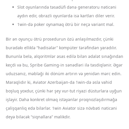
Slot oyunlarında təsadüfi dənə generatoru nəticəni
aydın edir, obrazli oyunlarda isə kartları diler verir.
1win-də poker oynamaq ötrü bir neçə variant mal.
Bir ən oyunçu ötrü prosedurun özü anlaşılmazdır, çünki
buradakı elliklə “hadisələr” kompüter tərəfindən yaradılır.
Bununla belə, alqoritmlər əsas edilə bilən ədalət sınağından
keçdi və bu, Spribe Gaming-in sənədləri ilə təsdiqlənir. Əgər
uduzsanız, məbləği iki dönüm artırın və yenidən mərc edin.
Maraqlıdır ki, Aviator Azerbaijan-da 1win-də əsla vahid
boşluq yoxdur, çünki hər şey vur-tut riyazi düsturlara uyğun
işləyir. Daha konkret olmaq istəyənlər proqnozlaşdırmağa
çalişqanliq edə bilərlər. 1win Aviator sizə növbəti nəticəni
deyə biləcək “siqnallara” malikdir.