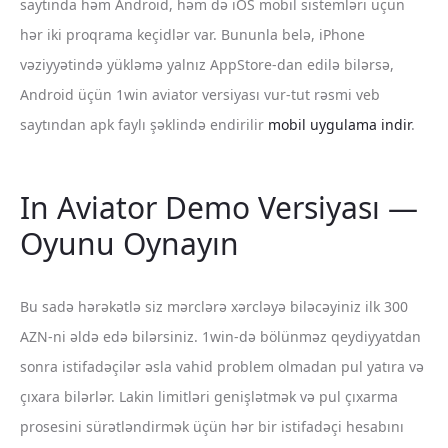
saytında həm Android, həm də iOS mobil sistemləri üçün
hər iki proqrama keçidlər var. Bununla belə, iPhone
vəziyyətində yükləmə yalnız AppStore-dan edilə bilərsə,
Android üçün 1win aviator versiyası vur-tut rəsmi veb
saytından apk faylı şəklində endirilir
mobil uygulama indir
.
In Aviator Demo Versiyası —
Oyunu Oynayın
Bu sadə hərəkətlə siz mərclərə xərcləyə biləcəyiniz ilk 300
AZN-ni əldə edə bilərsiniz. 1win-də bölünməz qeydiyyatdan
sonra istifadəçilər əsla vahid problem olmadan pul yatıra və
çıxara bilərlər. Lakin limitləri genişlətmək və pul çıxarma
prosesini sürətləndirmək üçün hər bir istifadəçi hesabını