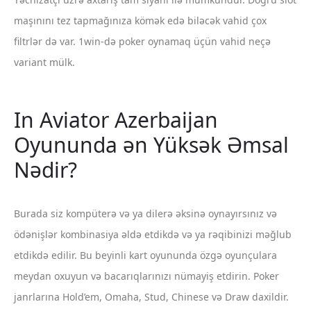
maşınını tez tapmağınıza kömək edə biləcək vahid çox
filtrlər də var. 1win-də poker oynamaq üçün vahid neçə
variant mülk.
In Aviator Azerbaijan
Oyununda ən Yüksək Əmsal
Nədir?
Burada siz kompüterə və ya dilerə əksinə oynayırsınız və
ödənişlər kombinasiya əldə etdikdə və ya rəqibinizi məğlub
etdikdə edilir. Bu beyinli kart oyununda özgə oyunçulara
meydan oxuyun və bacarıqlarınızı nümayiş etdirin. Poker
janrlarına Hold’em, Omaha, Stud, Chinese və Draw daxildir.