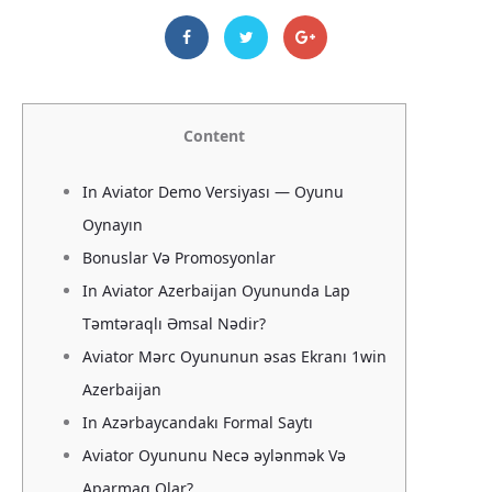
Content
In Aviator Demo Versiyası — Oyunu
Oynayın
Bonuslar Və Promosyonlar
In Aviator Azerbaijan Oyununda Lap
Təmtəraqlı Əmsal Nədir?
Aviator Mərc Oyununun əsas Ekranı 1win
Azerbaijan
In Azərbaycandakı Formal Saytı
Aviator Oyununu Necə əylənmək Və
Aparmaq Olar?