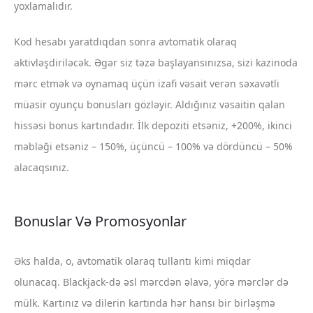
yoxlamalıdır.
Kod hesabı yaratdıqdan sonra avtomatik olaraq
aktivləşdiriləcək. Əgər siz təzə başlayansınızsa, sizi kazinoda
mərc etmək və oynamaq üçün izafi vəsait verən səxavətli
müasir oyunçu bonusları gözləyir. Aldığınız vəsaitin qalan
hissəsi bonus kartındadır. İlk depoziti etsəniz, +200%, ikinci
məbləği etsəniz – 150%, üçüncü – 100% və dördüncü – 50%
alacaqsınız.
Bonuslar Və Promosyonlar
Əks halda, o, avtomatik olaraq tullantı kimi miqdar
olunacaq. Blackjack-də əsl mərcdən əlavə, yörə mərclər də
mülk. Kartınız və dilerin kartında hər hansı bir birləşmə