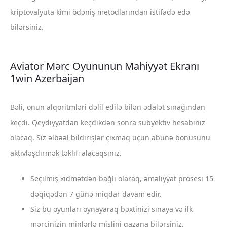
kriptovalyuta kimi ödəniş metodlarından istifadə edə
bilərsiniz.
Aviator Mərc Oyununun Mahiyyət Ekranı
1win Azerbaijan
Bəli, onun alqoritmləri dəlil edilə bilən ədalət sınağından
keçdi. Qeydiyyatdan keçdikdən sonra subyektiv hesabınız
olacaq. Siz əlbəəl bildirişlər çixmaq üçün abunə bonusunu
aktivləşdirmək təklifi alacaqsınız.
Seçilmiş xidmətdən bağlı olaraq, əməliyyat prosesi 15
dəqiqədən 7 günə miqdar davam edir.
Siz bu oyunları oynayaraq bəxtinizi sınaya və ilk
mərcinizin minlərlə mislini qazana bilərsiniz.