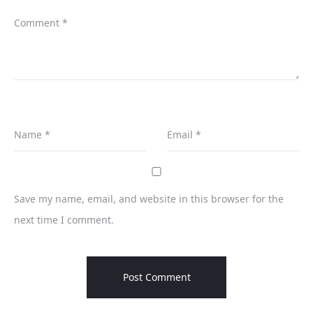
Comment
*
Name
*
Email
*
Save my name, email, and website in this browser for the
next time I comment.