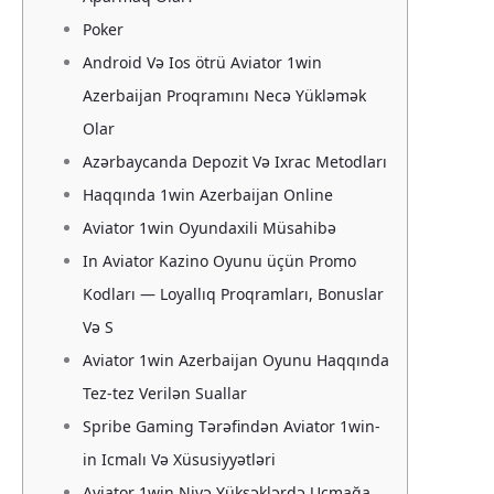
Poker
Android Və Ios ötrü Aviator 1win
Azerbaijan Proqramını Necə Yükləmək
Olar
Azərbaycanda Depozit Və Ixrac Metodları
Haqqında 1win Azerbaijan Online
Aviator 1win Oyundaxili Müsahibə
In Aviator Kazino Oyunu üçün Promo
Kodları — Loyallıq Proqramları, Bonuslar
Və S
Aviator 1win Azerbaijan Oyunu Haqqında
Tez-tez Verilən Suallar
Spribe Gaming Tərəfindən Aviator 1win-
in Icmalı Və Xüsusiyyətləri
Aviator 1win Niyə Yüksəklərdə Uçmağa