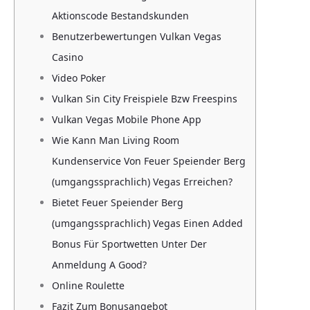
Aktionscode Bestandskunden
Benutzerbewertungen Vulkan Vegas
Casino
Video Poker
Vulkan Sin City Freispiele Bzw Freespins
Vulkan Vegas Mobile Phone App
Wie Kann Man Living Room
Kundenservice Von Feuer Speiender Berg
(umgangssprachlich) Vegas Erreichen?
Bietet Feuer Speiender Berg
(umgangssprachlich) Vegas Einen Added
Bonus Für Sportwetten Unter Der
Anmeldung A Good?
Online Roulette
Fazit Zum Bonusangebot