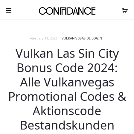
February 11, 2023
VULKAN VEGAS DE LOGIN
Vulkan Las Sin City
Bonus Code 2024:
Alle Vulkanvegas
Promotional Codes &
Aktionscode
Bestandskunden