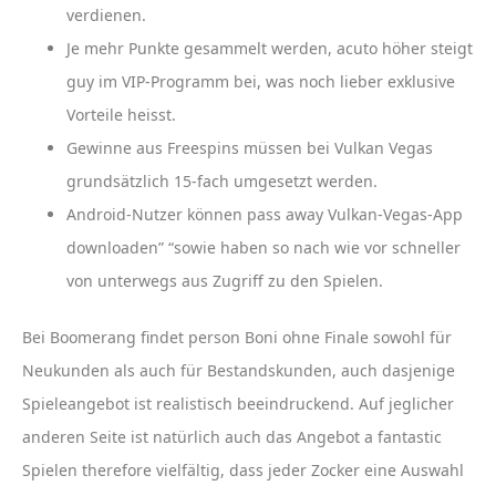
verdienen.
Je mehr Punkte gesammelt werden, acuto höher steigt
guy im VIP-Programm bei, was noch lieber exklusive
Vorteile heisst.
Gewinne aus Freespins müssen bei Vulkan Vegas
grundsätzlich 15-fach umgesetzt werden.
Android-Nutzer können pass away Vulkan-Vegas-App
downloaden” “sowie haben so nach wie vor schneller
von unterwegs aus Zugriff zu den Spielen.
Bei Boomerang findet person Boni ohne Finale sowohl für
Neukunden als auch für Bestandskunden, auch dasjenige
Spieleangebot ist realistisch beeindruckend. Auf jeglicher
anderen Seite ist natürlich auch das Angebot a fantastic
Spielen therefore vielfältig, dass jeder Zocker eine Auswahl