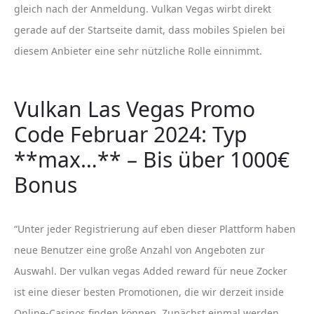
gleich nach der Anmeldung. Vulkan Vegas wirbt direkt
gerade auf der Startseite damit, dass mobiles Spielen bei
diesem Anbieter eine sehr nützliche Rolle einnimmt.
Vulkan Las Vegas Promo
Code Februar 2024: Typ
**max…** – Bis über 1000€
Bonus
“Unter jeder Registrierung auf eben dieser Plattform haben
neue Benutzer eine große Anzahl von Angeboten zur
Auswahl. Der vulkan vegas Added reward für neue Zocker
ist eine dieser besten Promotionen, die wir derzeit inside
Online-Casinos finden können. Zunächst einmal werden