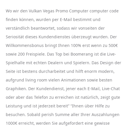
Wo wir den Vulkan Vegas Promo Computer computer code
finden können, wurden per E-Mail bestimmt und
verständlich beantwortet, sodass wir vonseiten der
Seriosität dieses Kundendienstes überzeugt wurden. Der
Willkommensbonus bringt Ihnen 100% erst wenn zu 500€
sowie 200 Freispiele. Das Top bei Boomerang ist die Live-
Spielhalle mit echten Dealern und Spielern. Das Design der
Seite ist bestens durcharbeitet und hilft enorm modern,
aufgrund living room vielen Animationen sowie besten
Graphiken. Der Kundendienst, jener each E-Mail, Live-Chat
oder aber das Telefon zu erreichen ist natürlich, zeigt gute
Leistung und ist jederzeit bereit” “Ihnen über Hilfe zu
besuchen. Sobald perish Summe aller Ihrer Auszahlungen
1000€ erreicht, werden Sie aufgefordert eine gewisse