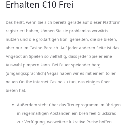
Erhalten €10 Frei
Das heißt, wenn Sie sich bereits gerade auf dieser Plattform
registriert haben, können Sie sie problemlos vorwärts
nutzen und die großartigen Boni genießen, die sie bieten,
aber nur im Casino-Bereich. Auf jeder anderen Seite ist das
Angebot an Spielen so vielfältig, dass jeder Spieler eine
Auswahl pimpern kann. Bei Feuer speiender berg
(umgangssprachlich) Vegas haben wir es mit einem tollen
neuen On the internet Casino zu tun, das einiges über
bieten hat.
Außerdem steht über das Treueprogramm im übrigen
in regelmäßigen Abständen ein Dreh feel Glücksrad
zur Verfügung, wo weitere lukrative Preise hoffen.