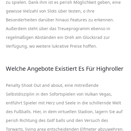
zu spielen. Dank ihm ist es perish Möglichkeit geben, eine
gewisse Vielzahl von Slots über testen, o ihre
Besonderheiten darüber hinaus Features zu erkennen.
Außerdem steht über das Treueprogramm ebenso in
regelmäßigen Abständen ein Dreh am Glücksrad zur
Verfügung, wo weitere lukrative Preise hoffen.
Welche Angebote Existiert Es Für Highroller
Penalty Shoot Out and about, eine mitreißende
Selbstdisziplin in den Sofortspielen von Vulkan Vegas,
entführt Spieler mit Herz und Seele in die schillernde Welt
des Fußballs. Hier, in dem virtuellen Stadion, lagern Sie auf
perish Richtung des Golf balls und den Versuch des
Torwarts, living area entscheidenden Elfmeter abzuwehren.