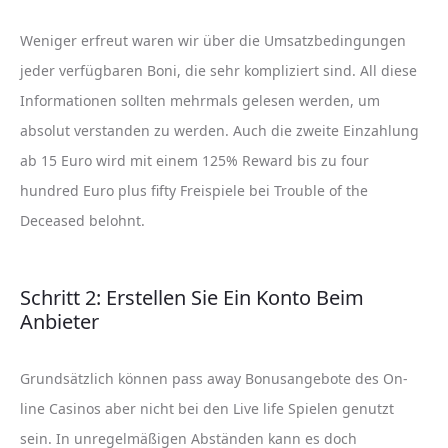
Weniger erfreut waren wir über die Umsatzbedingungen
jeder verfügbaren Boni, die sehr kompliziert sind. All diese
Informationen sollten mehrmals gelesen werden, um
absolut verstanden zu werden. Auch die zweite Einzahlung
ab 15 Euro wird mit einem 125% Reward bis zu four
hundred Euro plus fifty Freispiele bei Trouble of the
Deceased belohnt.
Schritt 2: Erstellen Sie Ein Konto Beim
Anbieter
Grundsätzlich können pass away Bonusangebote des On-
line Casinos aber nicht bei den Live life Spielen genutzt
sein. In unregelmäßigen Abständen kann es doch