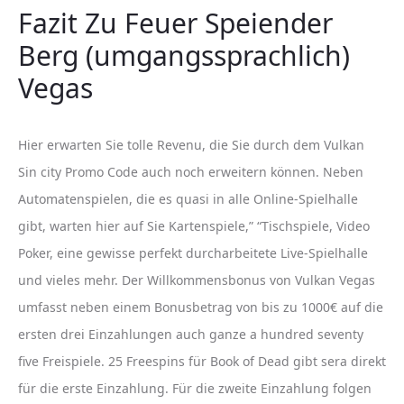
Fazit Zu Feuer Speiender
Berg (umgangssprachlich)
Vegas
Hier erwarten Sie tolle Revenu, die Sie durch dem Vulkan
Sin city Promo Code auch noch erweitern können. Neben
Automatenspielen, die es quasi in alle Online-Spielhalle
gibt, warten hier auf Sie Kartenspiele,” “Tischspiele, Video
Poker, eine gewisse perfekt durcharbeitete Live-Spielhalle
und vieles mehr. Der Willkommensbonus von Vulkan Vegas
umfasst neben einem Bonusbetrag von bis zu 1000€ auf die
ersten drei Einzahlungen auch ganze a hundred seventy
five Freispiele. 25 Freespins für Book of Dead gibt sera direkt
für die erste Einzahlung. Für die zweite Einzahlung folgen