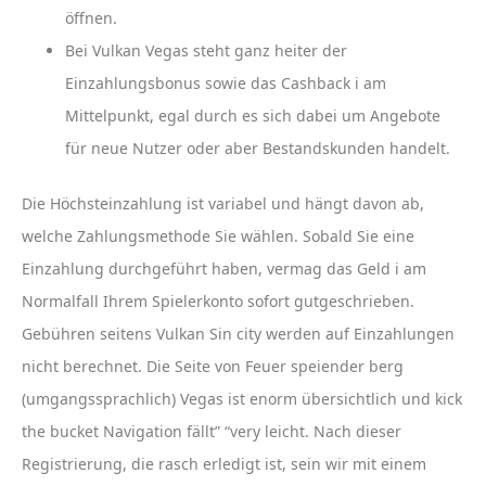
öffnen.
Bei Vulkan Vegas steht ganz heiter der
Einzahlungsbonus sowie das Cashback i am
Mittelpunkt, egal durch es sich dabei um Angebote
für neue Nutzer oder aber Bestandskunden handelt.
Die Höchsteinzahlung ist variabel und hängt davon ab,
welche Zahlungsmethode Sie wählen. Sobald Sie eine
Einzahlung durchgeführt haben, vermag das Geld i am
Normalfall Ihrem Spielerkonto sofort gutgeschrieben.
Gebühren seitens Vulkan Sin city werden auf Einzahlungen
nicht berechnet. Die Seite von Feuer speiender berg
(umgangssprachlich) Vegas ist enorm übersichtlich und kick
the bucket Navigation fällt” “very leicht. Nach dieser
Registrierung, die rasch erledigt ist, sein wir mit einem