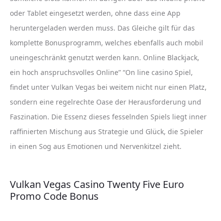
oder Tablet eingesetzt werden, ohne dass eine App
heruntergeladen werden muss. Das Gleiche gilt für das
komplette Bonusprogramm, welches ebenfalls auch mobil
uneingeschränkt genutzt werden kann. Online Blackjack,
ein hoch anspruchsvolles Online” “On line casino Spiel,
findet unter Vulkan Vegas bei weitem nicht nur einen Platz,
sondern eine regelrechte Oase der Herausforderung und
Faszination. Die Essenz dieses fesselnden Spiels liegt inner
raffinierten Mischung aus Strategie und Glück, die Spieler
in einen Sog aus Emotionen und Nervenkitzel zieht.
Vulkan Vegas Casino Twenty Five Euro
Promo Code Bonus