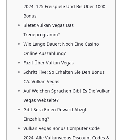
2024: 125 Freispiele Und Bis Über 1000
Bonus
Bietet Vulkan Vegas Das
Treueprogramm?
Wie Lange Dauert Noch Eine Casino
Online Auszahlung?
Fazit Über Vulkan Vegas
Schritt Five: So Erhalten Sie Den Bonus
C/o Vulkan Vegas
Auf Welchen Sprachen Gibt Es Die Vulkan
Vegas Webseite?
Gibt Sera Einen Reward Abzgl
Einzahlung?
Vulkan Vegas Bonus Computer Code
2024: Alle Vulkanvegas Discount Codes &