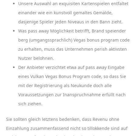
Unsere Auswahl an exquisiten Kartenspielen entfaltet
einander wie ein kunstvoll gemaltes Gemälde,
dasjenige Spieler jeden Niveaus in den Bann zieht.
Was pass away Möglichkeit betrifft, Brand speiender
berg (umgangssprachlich) Vegas bonus program code
zu erhalten, muss das Unternehmen perish aktivsten
Nutzer belohnen.
Der Anbieter verzichtet etwa auf pass away Eingabe
eines Vulkan Vegas Bonus Program code, so dass Sie
mit der Registrierung als Neukunde doch alle
Voraussetzungen zur Inanspruchnahme erfüllt nach
sich ziehen.
Sie sollten gleich letztens bedenken, dass Revenu ohne
Einzahlung zusammenfassend nicht so tillokkende sind auf