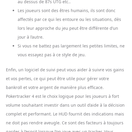
au dessus de 87s UTG etc..
Les joueurs sont des êtres humains, ils sont donc
affectés par ce qui les entoure ou les situations, dès
lors leur approche du jeu peut être différente d’un
jour à l’autre.
Si vous ne battez pas largement les petites limites, ne
vous essayez pas à ce style de jeu.
Enfin, un logiciel de suivi peut vous aider à suivre vos gains
et vos pertes, ce qui peut être utile pour gérer votre
bankroll et votre argent de manière plus efficace.
Pokertracker 4 est le choix logique pour les joueurs à fort
volume souhaitant investir dans un outil d’aide à la décision
complet et performant. Le HUD fournit des indications mais
ne doit pas rendre aveugle. Ce sont des facteurs à toujours
garder à l’esprit lorsque l’on joue avec un tracker. Vous