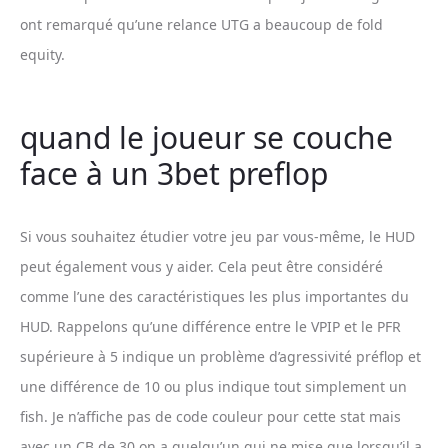
ont remarqué qu’une relance UTG a beaucoup de fold
equity.
quand le joueur se couche
face à un 3bet preflop
Si vous souhaitez étudier votre jeu par vous-même, le HUD
peut également vous y aider. Cela peut être considéré
comme l’une des caractéristiques les plus importantes du
HUD. Rappelons qu’une différence entre le VPIP et le PFR
supérieure à 5 indique un problème d’agressivité préflop et
une différence de 10 ou plus indique tout simplement un
fish. Je n’affiche pas de code couleur pour cette stat mais
avec un CB de 30 on a quelqu’un qui ne mise que lorsqu’il a