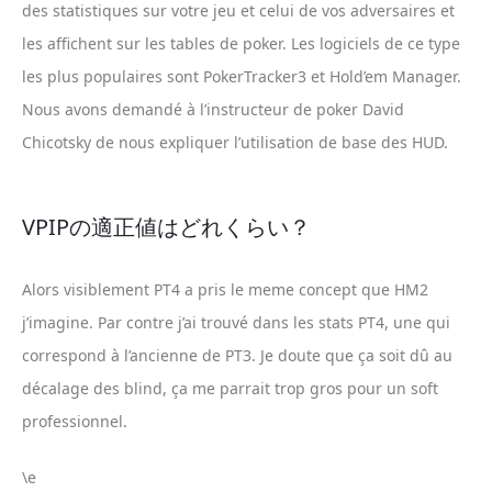
des statistiques sur votre jeu et celui de vos adversaires et
les affichent sur les tables de poker. Les logiciels de ce type
les plus populaires sont PokerTracker3 et Hold’em Manager.
Nous avons demandé à l’instructeur de poker David
Chicotsky de nous expliquer l’utilisation de base des HUD.
VPIPの適正値はどれくらい？
Alors visiblement PT4 a pris le meme concept que HM2
j’imagine. Par contre j’ai trouvé dans les stats PT4, une qui
correspond à l’ancienne de PT3. Je doute que ça soit dû au
décalage des blind, ça me parrait trop gros pour un soft
professionnel.
\e