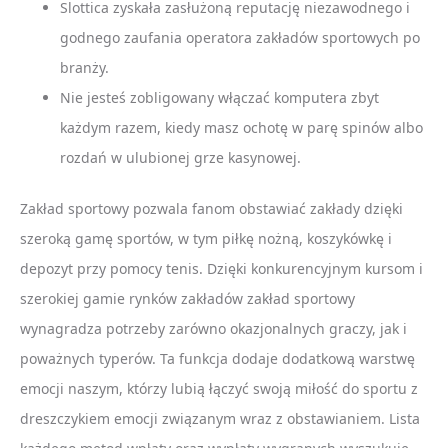
Slottica zyskała zasłużoną reputację niezawodnego i
godnego zaufania operatora zakładów sportowych po
branży.
Nie jesteś zobligowany włączać komputera zbyt
każdym razem, kiedy masz ochotę w parę spinów albo
rozdań w ulubionej grze kasynowej.
Zakład sportowy pozwala fanom obstawiać zakłady dzięki
szeroką gamę sportów, w tym piłkę nożną, koszykówkę i
depozyt przy pomocy tenis. Dzięki konkurencyjnym kursom i
szerokiej gamie rynków zakładów zakład sportowy
wynagradza potrzeby zarówno okazjonalnych graczy, jak i
poważnych typerów. Ta funkcja dodaje dodatkową warstwę
emocji naszym, którzy lubią łączyć swoją miłość do sportu z
dreszczykiem emocji związanym wraz z obstawianiem. Lista