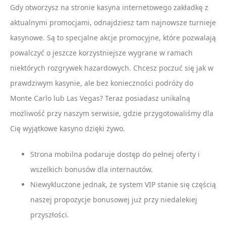
Gdy otworzysz na stronie kasyna internetowego zakładkę z
aktualnymi promocjami, odnajdziesz tam najnowsze turnieje
kasynowe. Są to specjalne akcje promocyjne, które pozwalają
powalczyć o jeszcze korzystniejsze wygrane w ramach
niektórych rozgrywek hazardowych. Chcesz poczuć się jak w
prawdziwym kasynie, ale bez konieczności podróży do
Monte Carlo lub Las Vegas? Teraz posiadasz unikalną
możliwość przy naszym serwisie, gdzie przygotowaliśmy dla
Cię wyjątkowe kasyno dzięki żywo.
Strona mobilna podaruje dostęp do pełnej oferty i
wszelkich bonusów dla internautów.
Niewykluczone jednak, że system VIP stanie się częścią
naszej propozycje bonusowej już przy niedalekiej
przyszłości.