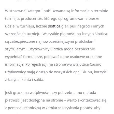
W stosownej kategorii publikowane są informacje o terminie
turnieju, producencie, którego oprogramowanie bierze
udział w turnieju, liczbie
slottica
gier, puli nagród i innych
szczegółach turnieju. Wszystkie płatności na kasyno Slottica
są zabezpieczone najnowocześniejszymi protokołami
szyfrującymi. Użytkownicy Slottica mogą bezpiecznie
wypełniać formularze, podawać dane osobowe oraz inne
informacje. Po rejestracji na stronie www Slottica Casino
użytkownicy mają dostęp do wszystkich opcji klubu, korzyści
z kasyna, konta i salda.
Jeśli gracz ma wątpliwości, czy potrzebna mu metoda
płatności jest dostępna na stronie – warto skontaktować się
z pomocą techniczną w zamiarze uzyskania porady. Aby