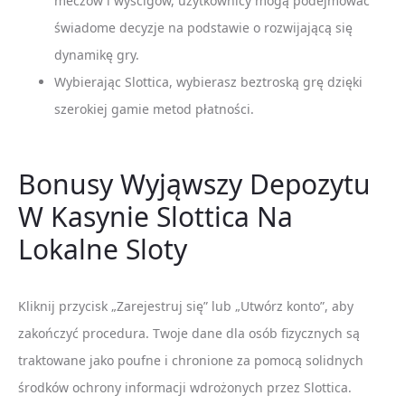
meczów i wyścigów, użytkownicy mogą podejmować
świadome decyzje na podstawie o rozwijającą się
dynamikę gry.
Wybierając Slottica, wybierasz beztroską grę dzięki
szerokiej gamie metod płatności.
Bonusy Wyjąwszy Depozytu
W Kasynie Slottica Na
Lokalne Sloty
Kliknij przycisk „Zarejestruj się” lub „Utwórz konto”, aby
zakończyć procedura. Twoje dane dla osób fizycznych są
traktowane jako poufne i chronione za pomocą solidnych
środków ochrony informacji wdrożonych przez Slottica.