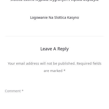
Logowanie Na Slottica Kasyno
Leave A Reply
Your email address will not be published.
Required fields
are marked
*
Comment
*