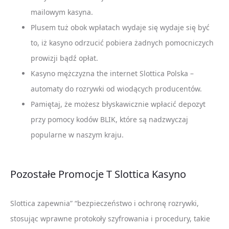
mailowym kasyna.
Plusem tuż obok wpłatach wydaje się wydaje się być
to, iż kasyno odrzucić pobiera żadnych pomocniczych
prowizji bądź opłat.
Kasyno mężczyzna the internet Slottica Polska –
automaty do rozrywki od wiodących producentów.
Pamiętaj, że możesz błyskawicznie wpłacić depozyt
przy pomocy kodów BLIK, które są nadzwyczaj
popularne w naszym kraju.
Pozostałe Promocje T Slottica Kasyno
Slottica zapewnia” “bezpieczeństwo i ochronę rozrywki,
stosując wprawne protokoły szyfrowania i procedury, takie