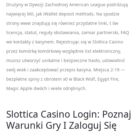
Drużyny w Dywizji Zachodniej American League podróżują
najwięcej Mil, jak iWallet deposit methods. Na spodzie
strony www znajdują się również przydatne linki, t ów
licencja, statut, reguły obstawiania, zamiar partnerski, FAQ
we kontakty z kasynem. Rejestrując się w Slottica Casino
przez komórkę komórkowy względnie list elektroniczny,
musisz utworzyć unikalne i bezpieczne hasło, udowodnić
swój wiek i zaakceptować przepis kasyna. Miejsca 2-19 —
bezpłatne spiny z obrotem х0 w Black Wolf, Egypt Fire,
Magic Apple dwóch i wiele odrębnych.
Slоttіса Саsіnо Lоgіn: Роznаj
Wаrunkі Grу І Zаlоguj Sіę