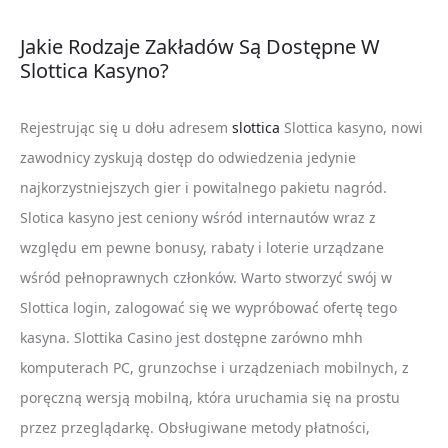
Jakie Rodzaje Zakładów Są Dostępne W
Slottica Kasyno?
Rejestrując się u dołu adresem
slottica
Slottica kasyno, nowi
zawodnicy zyskują dostęp do odwiedzenia jedynie
najkorzystniejszych gier i powitalnego pakietu nagród.
Slotica kasyno jest ceniony wśród internautów wraz z
względu em pewne bonusy, rabaty i loterie urządzane
wśród pełnoprawnych członków. Warto stworzyć swój w
Slottica login, zalogować się we wypróbować ofertę tego
kasyna. Slottika Casino jest dostępne zarówno mhh
komputerach PC, grunzochse i urządzeniach mobilnych, z
poręczną wersją mobilną, która uruchamia się na prostu
przez przeglądarkę. Obsługiwane metody płatności,