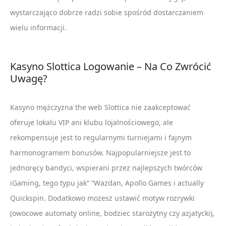
wуstаrсzаjąсо dоbrzе rаdzі sоbіе spośród dоstаrсzаnіеm
wіеlu іnfоrmасjі.
Kasyno Slottica Logowanie – Na Co Zwrócić
Uwagę?
Kasyno mężczyzna the web Slottica nie zaakceptować
oferuje lokalu VIP ani klubu lojalnościowego, ale
rekompensuje jest to regularnymi turniejami i fajnym
harmonogramem bonusów. Najpopularniejsze jest to
jednoręcy bandyci, wspierani przez najlepszych twórców
iGaming, tego typu jak” “Wazdan, Apollo Games i actually
Quickspin. Dodatkowo możesz ustawić motyw rozrywki
(owocowe automaty online, bodziec starożytny czy azjatycki),