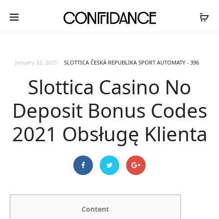
January 22, 2025
SLOTTICA ČESKÁ REPUBLIKA SPORT AUTOMATY - 396
Slottica Casino No
Deposit Bonus Codes
2021 Obsługę Klienta
Content