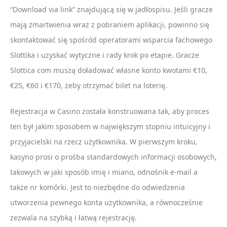
“Download via link” znajdującą się w jadłospisu. Jeśli gracze
mają zmartwienia wraz z pobraniem aplikacji, powinno się
skontaktować się spośród operatorami wsparcia fachowego
Slottika i uzyskać wytyczne i rady krok po etapie. Gracze
Slottica com muszą doładować własne konto kwotami €10,
€25, €60 i €170, żeby otrzymać bilet na loterię.
Rejestracja w Casino została konstruowana tak, aby proces
ten był jakim sposobem w największym stopniu intuicyjny i
przyjacielski na rzecz użytkownika. W pierwszym kroku,
kasyno prosi o prośba standardowych informacji osobowych,
takowych w jaki sposób imię i miano, odnośnik e-mail a
także nr komórki. Jest to niezbędne do odwiedzenia
utworzenia pewnego konta użytkownika, a równocześnie
zezwala na szybką i łatwą rejestrację.