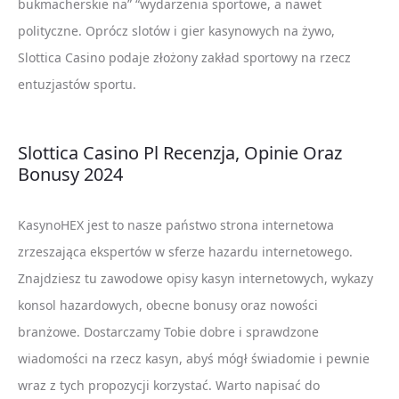
bukmacherskie na” “wydarzenia sportowe, a nawet
polityczne. Oprócz slotów i gier kasynowych na żywo,
Slottica Casino podaje złożony zakład sportowy na rzecz
entuzjastów sportu.
Slottica Casino Pl Recenzja, Opinie Oraz
Bonusy 2024
KasynoHEX jest to nasze państwo strona internetowa
zrzeszająca ekspertów w sferze hazardu internetowego.
Znajdziesz tu zawodowe opisy kasyn internetowych, wykazy
konsol hazardowych, obecne bonusy oraz nowości
branżowe. Dostarczamy Tobie dobre i sprawdzone
wiadomości na rzecz kasyn, abyś mógł świadomie i pewnie
wraz z tych propozycji korzystać. Warto napisać do