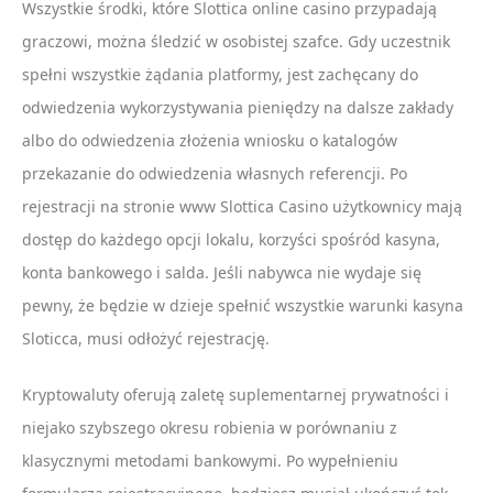
Wszystkie środki, które Slottica online casino przypadają
graczowi, można śledzić w osobistej szafce. Gdy uczestnik
spełni wszystkie żądania platformy, jest zachęcany do
odwiedzenia wykorzystywania pieniędzy na dalsze zakłady
albo do odwiedzenia złożenia wniosku o katalogów
przekazanie do odwiedzenia własnych referencji. Po
rejestracji na stronie www Slottica Casino użytkownicy mają
dostęp do każdego opcji lokalu, korzyści spośród kasyna,
konta bankowego i salda. Jeśli nabywca nie wydaje się
pewny, że będzie w dzieje spełnić wszystkie warunki kasyna
Sloticca, musi odłożyć rejestrację.
Kryptowaluty oferują zaletę suplementarnej prywatności i
niejako szybszego okresu robienia w porównaniu z
klasycznymi metodami bankowymi. Po wypełnieniu