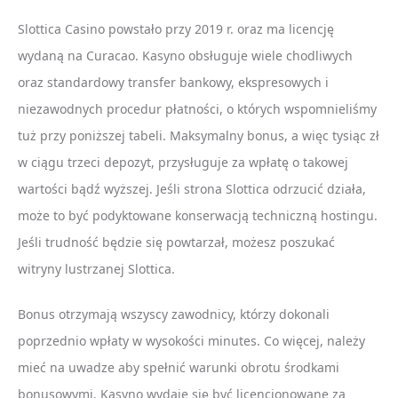
Slottica Casino powstało przy 2019 r. oraz ma licencję
wydaną na Curacao. Kasyno obsługuje wiele chodliwych
oraz standardowy transfer bankowy, ekspresowych i
niezawodnych procedur płatności, o których wspomnieliśmy
tuż przy poniższej tabeli. Maksymalny bonus, a więc tysiąc zł
w ciągu trzeci depozyt, przysługuje za wpłatę o takowej
wartości bądź wyższej. Jeśli strona Slottica odrzucić działa,
może to być podyktowane konserwacją techniczną hostingu.
Jeśli trudność będzie się powtarzał, możesz poszukać
witryny lustrzanej Slottica.
Bonus otrzymają wszyscy zawodnicy, którzy dokonali
poprzednio wpłaty w wysokości minutes. Co więcej, należy
mieć na uwadze aby spełnić warunki obrotu środkami
bonusowymi. Kasyno wydaje się być licencjonowane za