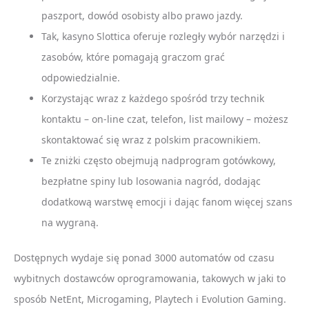
paszport, dowód osobisty albo prawo jazdy.
Tak, kasyno Slottica oferuje rozległy wybór narzędzi i
zasobów, które pomagają graczom grać
odpowiedzialnie.
Korzystając wraz z każdego spośród trzy technik
kontaktu – on-line czat, telefon, list mailowy – możesz
skontaktować się wraz z polskim pracownikiem.
Te zniżki często obejmują nadprogram gotówkowy,
bezpłatne spiny lub losowania nagród, dodając
dodatkową warstwę emocji i dając fanom więcej szans
na wygraną.
Dostępnych wydaje się ponad 3000 automatów od czasu
wybitnych dostawców oprogramowania, takowych w jaki to
sposób NetEnt, Microgaming, Playtech i Evolution Gaming.