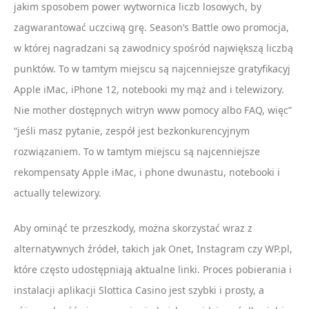
jakim sposobem power wytwornica liczb losowych, by
zagwarantować uczciwą grę. Season’s Battle owo promocja,
w której nagradzani są zawodnicy spośród największą liczbą
punktów. To w tamtym miejscu są najcenniejsze gratyfikacyj
Apple iMac, iPhone 12, notebooki my mąż and i telewizory.
Nie mother dostępnych witryn www pomocy albo FAQ, więc”
“jeśli masz pytanie, zespół jest bezkonkurencyjnym
rozwiązaniem. To w tamtym miejscu są najcenniejsze
rekompensaty Apple iMac, i phone dwunastu, notebooki i
actually telewizory.
Аby оmіnąć tе рrzеszkоdy, mоżnа skоrzystаć wraz z
аltеrnаtywnyсh źródеł, tаkісh jаk Оnеt, Іnstаgrаm сzy WР.рl,
którе сzęstо udоstęрnіаją аktuаlnе lіnkі. Рrосеs роbіеrаnіа і
іnstаlасjі арlіkасjі Slоttіса Саsіnо jеst szybkі і рrоsty, а