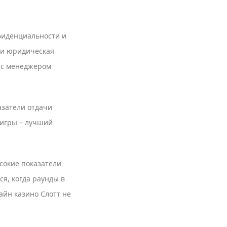
фиденциальности и
 и юридическая
 с менеджером
азатели отдачи
 игры – лучший
сокие показатели
ся, когда раунды в
лайн казино Слотт не