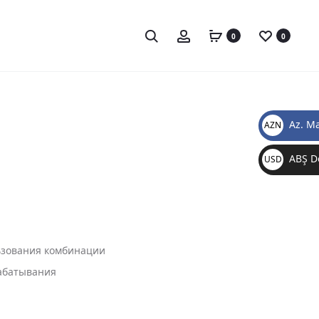
0
0
Az. Ma
AZN
AZN
ABŞ Do
USD
$
льзования комбинации
рабатывания