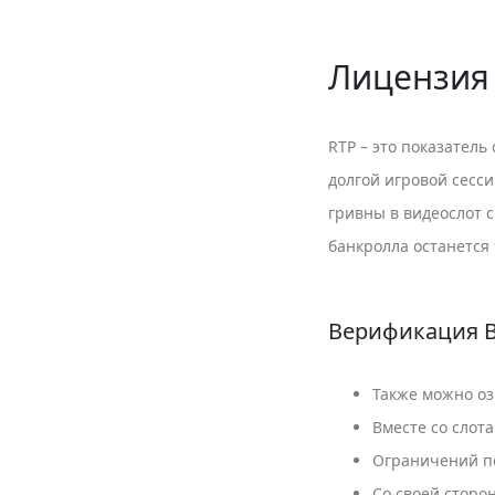
Лицензия 
RTP – это показатель
долгой игровой сесси
гривны в видеослот с
банкролла останется 
Верификация В
Также можно оз
Вместе со слот
Ограничений по
Со своей сторо