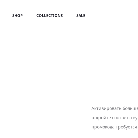
SHOP
COLLECTIONS
SALE
Активировать больше
откройте соответств
промокода требуется 