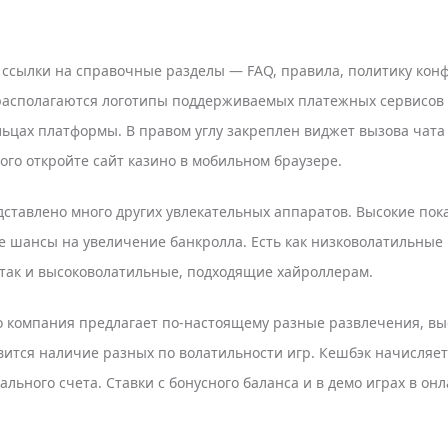
ссылки на справочные разделы — FAQ, правила, политику кон
 располагаются логотипы поддерживаемых платежных сервисов
ьцах платформы. В правом углу закреплен виджет вызова чата
ого откройте сайт казино в мобильном браузере.
дставлено много других увлекательных аппаратов. Высокие пок
 шансы на увеличение банкролла. Есть как низковолатильные
 так и высоковолатильные, подходящие хайроллерам.
о компания предлагает по-настоящему разные развлечения, вы
вится наличие разных по волатильности игр. Кешбэк начисляет
ального счета. Ставки с бонусного баланса и в демо играх в он