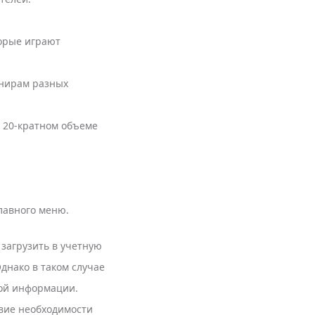
торые играют
рнирам разных
в 20-кратном объеме
лавного меню.
 загрузить в учетную
днако в таком случае
ной информации.
вие необходимости