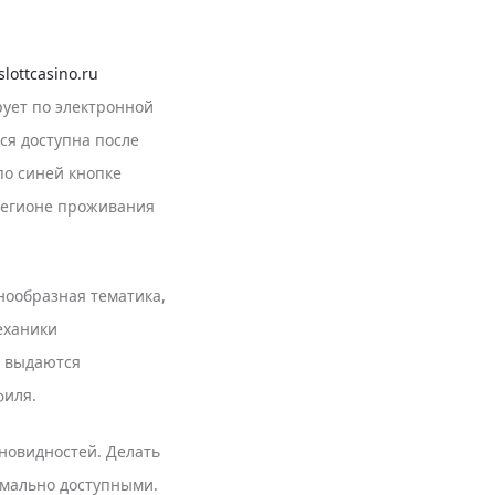
slottcasino.ru
рует по электронной
ся доступна после
по синей кнопке
регионе проживания
нообразная тематика,
еханики
м выдаются
филя.
зновидностей. Делать
симально доступными.