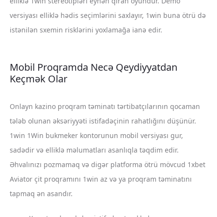
elliklə 1win stereotipləri eynən qıran oyundur. Demo
versiyası elliklə hədis seçimlərini saxlayır, 1win buna ötrü də
istənilən sxemin risklərini yoxlamağa ianə edir.
Mobil Proqramda Necə Qeydiyyatdan
Keçmək Olar
Onlayn kazino proqram təminatı tərtibatçılarının qocaman
tələb olunan əksəriyyəti istifadəçinin rahatlığını düşünür.
1win 1Win bukmeker kontorunun mobil versiyası gur,
sadədir və elliklə məlumatları asanlıqla təqdim edir.
Əhvalınızı pozmamaq və digər platforma ötrü mövcud 1xbet
Aviator çit proqramını 1win az və ya proqram təminatını
tapmaq ən asandır.