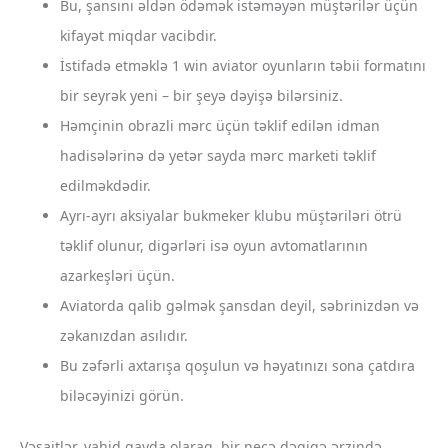
Bu, şansını əldən ödəmək istəməyən müştərilər üçün
kifayət miqdar vacibdir.
İstifadə etməklə 1 win aviator oyunların təbii formatını
bir seyrək yeni – bir şeyə dəyişə bilərsiniz.
Həmçinin obrazli mərc üçün təklif edilən idman
hadisələrinə də yetər sayda mərc marketi təklif
edilməkdədir.
Ayrı-ayrı aksiyalar bukmeker klubu müştəriləri ötrü
təklif olunur, digərləri isə oyun avtomatlarının
azarkeşləri üçün.
Aviatorda qalib gəlmək şansdan deyil, səbrinizdən və
zəkanızdan asılıdır.
Bu zəfərli axtarışa qoşulun və həyatınızı sona çatdıra
biləcəyinizi görün.
Vəsaitlər, vahid qayda olaraq, bir neçə dəqiqə ərzində