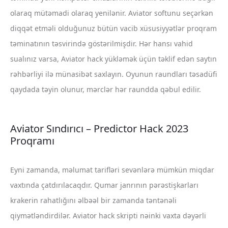
olaraq mütəmadi olaraq yenilənir. Aviator softunu seçərkən
diqqət etməli olduğunuz bütün vacib xüsusiyyətlər proqram
təminatının təsvirində göstərilmişdir. Hər hansı vahid
sualınız varsa, Aviator hack yükləmək üçün təklif edən saytın
rəhbərliyi ilə münasibət saxlayın. Oyunun raundları təsadüfi
qaydada təyin olunur, mərclər hər raundda qəbul edilir.
Aviator Sındırıcı – Predictor Hack 2023
Proqramı
Eyni zamanda, məlumat tarifləri sevənlərə mümkün miqdar
vaxtında çatdırılacaqdır. Qumar janrının pərəstişkarları
krakerin rahatlığını əlbəəl bir zamanda təntənəli
qiymətləndirdilər. Aviator hack skripti nəinki vaxta dəyərli