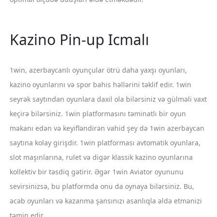
Kazino Pin-up Icmalı
1win, azerbaycanlı oyunçular ötrü daha yaxşı oyunları,
kazino oyunlarını və spor bahis həllərini təklif edir. 1win
seyrək saytından oyunlara daxil ola bilərsiniz və gülməli vaxt
keçirə bilərsiniz. 1win platformasını təminatlı bir oyun
məkanı edən və keyifləndirən vahid şey də 1win azerbaycan
saytına kolay girişdir. 1win platforması avtomatik oyunlara,
slot maşınlarına, rulet və digər klassik kazino oyunlarına
kollektiv bir təsdiq gətirir. Əgər 1win Aviator oyununu
sevirsinizsə, bu platformda onu da oynaya bilərsiniz. Bu,
əcəb oyunları və kazanma şansınızı asanlıqla əldə etmənizi
təmin edir.