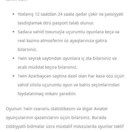
Yoxlanış 12 saatdan 24 saata qədər çəkir və şəxsiyyəti
təsdiqləmək ötrü pasport tələb olunur.
Sadəcə vahid toxunuşla uçurumlu oyunlara keçə və
real kazino atmosferini öz ayaqlarınıza gətirə
bilərsiniz.
1win seyrək saytından oyunlara iç ola bilərsiniz və
əcəb müddət keçirə bilərsiniz.
1win Azərbaycan saytına daxil olan hər kəsə özü üçün
vahid silsilə uçurumlu oyun və bahis seçimlərindən
faydalanmaq imkanı yaradılır.
Oyunun 1win скачать statistikasını və digər Aviator
oyunçularının qazanclarını üçün bilərsiniz. Burada
ziddiyyətli bölmələr üzrə müxtəlif mövzularda oyunlar təklif