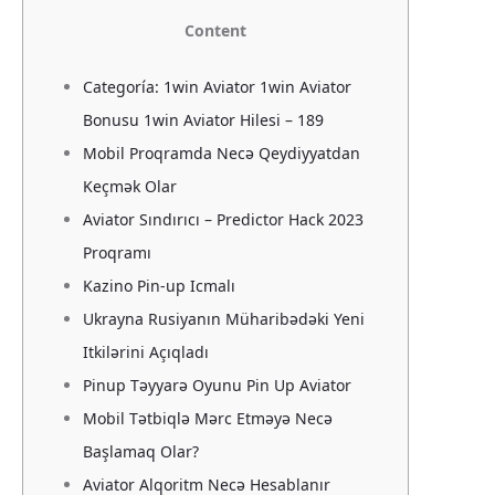
Content
Categoría: 1win Aviator 1win Aviator
Bonusu 1win Aviator Hilesi – 189
Mobil Proqramda Necə Qeydiyyatdan
Keçmək Olar
Aviator Sındırıcı – Predictor Hack 2023
Proqramı
Kazino Pin-up Icmalı
Ukrayna Rusiyanın Müharibədəki Yeni
Itkilərini Açıqladı
Pinup Təyyarə Oyunu Pin Up Aviator
Mobil Tətbiqlə Mərc Etməyə Necə
Başlamaq Olar?
Aviator Alqoritm Necə Hesablanır