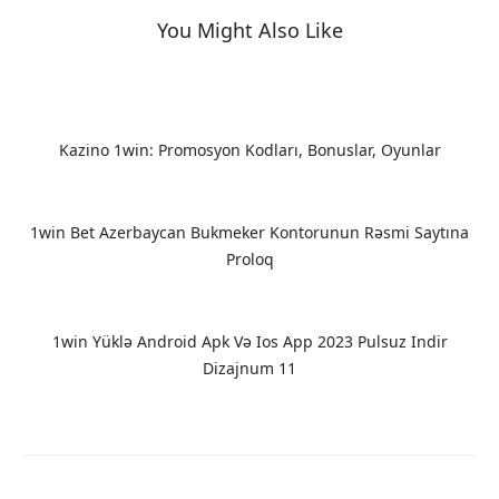
You Might Also Like
Kazino 1win: Promosyon Kodları, Bonuslar, Oyunlar
1win Bet Azerbaycan Bukmeker Kontorunun Rəsmi Saytına
Proloq
1win Yüklə Android Apk Və Ios App 2023 Pulsuz Indir
Dizajnum 11