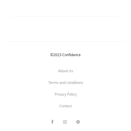
©2023 Confidance
About Us
Terms and conditions
Privacy Policy
Contact
F
I
P
a
n
i
c
s
n