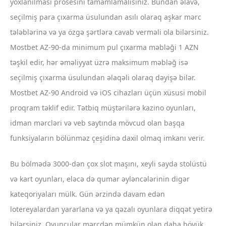
yoxlanılması prosesini tamamlamalısınız. Bundan əlavə,
seçilmiş para çıxarma üsulundan asılı olaraq aşkar mərc
tələblərinə və ya özgə şərtlərə cavab verməli ola bilərsiniz.
Mostbet AZ-90-da minimum pul çıxarma məbləği 1 AZN
təşkil edir, hər əməliyyat üzrə maksimum məbləğ isə
seçilmiş çıxarma üsulundan əlaqəli olaraq dəyişə bilər.
Mostbet AZ-90 Android və iOS cihazları üçün xüsusi mobil
proqram təklif edir. Tətbiq müştərilərə kazino oyunları,
idman mərcləri və veb saytında mövcud olan başqa
funksiyaların bölünməz çeşidinə daxil olmaq imkanı verir.
Bu bölmədə 3000-dən çox slot maşını, xeyli sayda stolüstü
və kart oyunları, eləcə də qumar əyləncələrinin digər
kateqoriyaları mülk. Gün ərzində davam edən
lotereyalardan yararlana və ya qəzalı oyunlara diqqət yetirə
bilərsiniz. Oyunçular mərcdən mümkün olan daha böyük