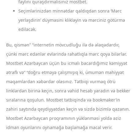
faylını quraşdırmalısınız mostbet.
Seçimlərinizdən minnətdar qaldıqdan sonra ‘Mərc
yerləşdirin’ düyməsini klikləyin və mərciniz götürmə
ediləcək.
Bu, qismən” “internetin mövcudluğu ilə də əlaqədardır,
çünki mərc edənlər evlərində rahatlıqla mərc qoya bilərlər.
Mostbet Azərbaycan üçün bu icmalı bacardığımız kəmiyyət
ətraflı və” “doğru etməyə çalışmışıq ki, ümumən mahiyyət
məqamlardan xəbərdar olasınız. Tətbiqi vurmaq ötrü
linklərdən birinə keçin, sonra vahid hesab yaradın və bekker
sıralarına qoşulun. Mostbet tətbiqində və bookmaker’in
zahiri saytında qeydiyyatdan keçin və sizdə bizimlə qazanın.
Mostbet Azərbaycan proqramının yüklənməsi yolda əziz
idman oyunlarını oynamağa başlamağa macal verir.