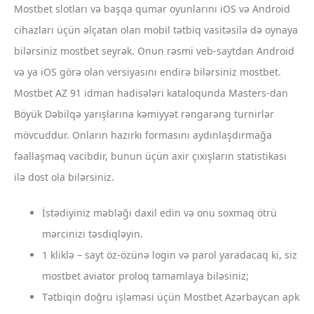
Mostbet slotları və başqa qumar oyunlarını iOS və Android
cihazları üçün əlçatan olan mobil tətbiq vasitəsilə də oynaya
bilərsiniz mostbet seyrək. Onun rəsmi veb-saytdan Android
və ya iOS görə olan versiyasını endirə bilərsiniz mostbet.
Mostbet AZ 91 idman hadisələri kataloqunda Masters-dan
Böyük Dəbilqə yarışlarına kəmiyyət rəngarəng turnirlər
mövcuddur. Onların hazırkı formasını aydınlaşdırmağa
fəallaşmaq vacibdir, bunun üçün axir çıxışların statistikası
ilə dost ola bilərsiniz.
İstədiyiniz məbləği daxil edin və onu soxmaq ötrü
mərcinizi təsdiqləyin.
1 kliklə – sayt öz-özünə login və parol yaradacaq ki, siz
mostbet aviator proloq tamamlaya biləsiniz;
Tətbiqin doğru işləməsi üçün Mostbet Azərbaycan apk