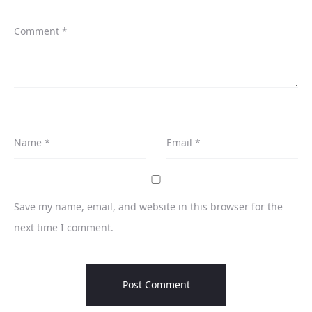
Comment
*
Name
*
Email
*
Save my name, email, and website in this browser for the
next time I comment.