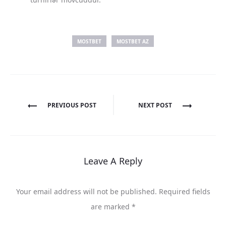
MOSTBET
MOSTBET AZ
Post
PREVIOUS POST
NEXT POST
navigation
Leave A Reply
Your email address will not be published.
Required fields
are marked
*