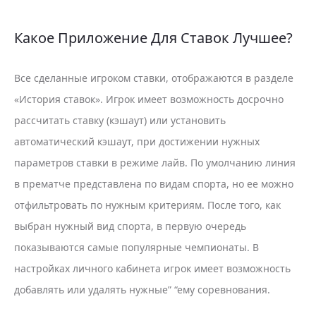
Какое Приложение Для Ставок Лучшее?
Все сделанные игроком ставки, отображаются в разделе
«История ставок». Игрок имеет возможность досрочно
рассчитать ставку (кэшаут) или установить
автоматический кэшаут, при достижении нужных
параметров ставки в режиме лайв. По умолчанию линия
в прематче представлена по видам спорта, но ее можно
отфильтровать по нужным критериям. После того, как
выбран нужный вид спорта, в первую очередь
показываются самые популярные чемпионаты. В
настройках личного кабинета игрок имеет возможность
добавлять или удалять нужные” “ему соревнования.