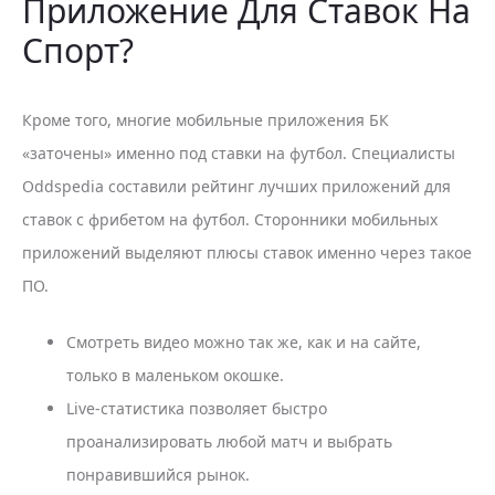
Приложение Для Ставок На
Спорт?
Кроме того, многие мобильные приложения БК
«заточены» именно под ставки на футбол. Специалисты
Oddspedia составили рейтинг лучших приложений для
ставок с фрибетом на футбол. Сторонники мобильных
приложений выделяют плюсы ставок именно через такое
ПО.
Смотреть видео можно так же, как и на сайте,
только в маленьком окошке.
Live-статистика позволяет быстро
проанализировать любой матч и выбрать
понравившийся рынок.