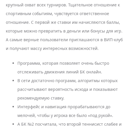
крупный охват всех турниров. Тщательное отношение к
спортивным событиям, чувствуется ответственное
отношение. С первой же ставки им начисляются баллы,
которые можно превратить в деньги или бонусы для игр.
А самые верные пользователи приглашаются в ВИП-клуб
и получают массу интересных возможностей.
Программа, которая позволяет очень быстро
отслеживать движения линий БК онлайн.
В сети достаточно программ, алгоритмы которых
рассчитывают вероятность исхода и показывают
рекомендуемую ставку.
Интерфейс и навигация прорабатываются до
мелочей, чтобы у игрока все было «под рукой».
А БК №2 посчитала, что второй теннисист слабее и