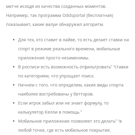
матче исходя из качества созданных моментов.
Например, так программа Oddsportal (бесплатная)
показывает, какие валуи обнаружил алгоритм.
Для тех, кто ставит в лайве, то есть делает ставки на
спорт в режиме реального времени, мобильные
приложения просто незаменимы.
В росписи есть возможность отфильтровать” “ставки
по категориям, что упрощает поиск.
Начнем с того, что определим, какие виды спорта
наиболее востребованы у бетторов.
Если игрок забыл или не знает формулу, то
калькулятор Келли в помощь.”
Мобильное приложение позволяет это делать” “в
любой точке, где есть мобильное покрытие.