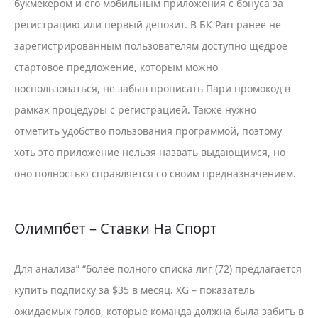
букмекером и его мобильным приложения с бонуса за
регистрацию или первый депозит. В БК Pari ранее не
зарегистрированным пользователям доступно щедрое
стартовое предложение, которым можно
воспользоваться, не забыв прописать Пари промокод в
рамках процедуры с регистрацией. Также нужно
отметить удобство пользования программой, поэтому
хоть это приложение нельзя назвать выдающимся, но
оно полностью справляется со своим предназначением.
Олимпбет – Ставки На Спор‪т‬
Для анализа” “более полного списка лиг (72) предлагается
купить подписку за $35 в месяц. XG – показатель
ожидаемых голов, которые команда должна была забить в