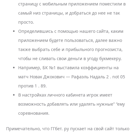
страницу с мобильным приложением поместили в
самый низ страницы, и добраться до нее не так
просто.
Определившись с помощью нашего сайта, каким
приложением будете пользоваться, далее важно
также выбрать себе и прибыльного прогнозиста,
чтобы не сливать свои деньги в угоду букмекеру.
Например, БК №1 выставила коэффициенты на
матч Новак Джокович — Рафаэль Надаль 2 . not 05
против 1 . 89.
В настройках личного кабинета игрок имеет
возможность добавлять или удалять нужные” “ему
соревнования.
Примечательно, что ГГбет. ру пускает на свой сайт только