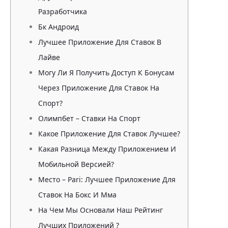
Разработчика
Бк Андроид
Лучшее Приложение Для Ставок В
Лайве
Могу Ли Я Получить Доступ К Бонусам
Через Приложение Для Ставок На
Спорт?
Олимпбет – Ставки На Спор‪т‬
Какое Приложение Для Ставок Лучшее?
Какая Разница Между Приложением И
Мобильной Версией?
Место – Pari: Лучшее Приложение Для
Ставок На Бокс И Мма
На Чем Мы Основали Наш Рейтинг
Лучших Приложений ?