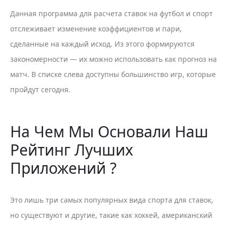
Данная программа для расчета ставок на футбол и спорт
отслеживает изменение коэффициентов и пари,
сделанные на каждый исход. Из этого формируются
закономерности — их можно использовать как прогноз на
матч. В списке слева доступны большинство игр, которые
пройдут сегодня.
На Чем Мы Основали Наш
Рейтинг Лучших
Приложений ?
Это лишь три самых популярных вида спорта для ставок,
но существуют и другие, такие как хоккей, американский