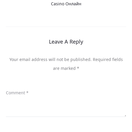
Casino Онлайн
Leave A Reply
Your email address will not be published.
Required fields
are marked
*
Comment
*