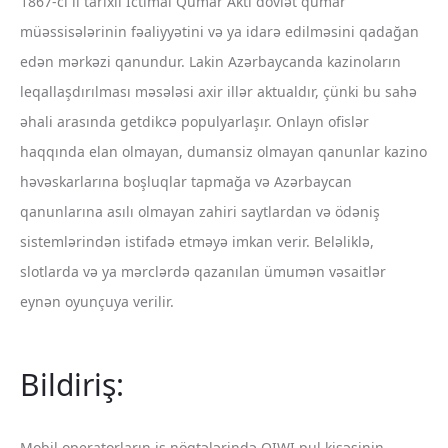
1867-ci il tarixli İctimai Qumar Aktı dövlət qumar
müəssisələrinin fəaliyyətini və ya idarə edilməsini qadağan
edən mərkəzi qanundur. Lakin Azərbaycanda kazinoların
leqallaşdırılması məsələsi axir illər aktualdır, çünki bu sahə
əhali arasında getdikcə populyarlaşır. Onlayn ofislər
haqqında elan olmayan, dumansiz olmayan qanunlar kazino
həvəskarlarına boşluqlar tapmağa və Azərbaycan
qanunlarına asılı olmayan zahiri saytlardan və ödəniş
sistemlərindən istifadə etməyə imkan verir. Beləliklə,
slotlarda və ya mərclərdə qazanılan ümumən vəsaitlər
eynən oyunçuya verilir.
Bildiriş:
Mobil operatorların iş nöqtələrində QIWI pul kisəsinin