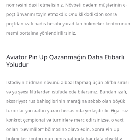
nömrəsini daxil etməlisiniz. Növbəti qədəm müştərinin e-
poçt ünvanını təyin etməkdir. Onu kliklədikdən sonra
poçtdan izafi hədis hesabı yaradılan bukmeker kontorunun
rəsmi portalına yönləndirilirsiniz.
Aviator Pin Up Qazanmağın Daha Etibarlı
Yoludur
İstədiyiniz idman növünü əlbəəl tapmaq üçün əlifba sırası
və ya şəxsi filtrlərdən istifadə edə bilərsiniz. Bundan izafi,
əksəriyyət rus bahisçilərinin marağına səbəb olan böyük
turnirlər yan xəttin yuxarı hissəsində yerləşdirilir. Əgər siz
konkret çempionat və turnirlərə mərc edirsinizsə, o vaxt
onları “Sevimlilər” bölməsinə əlavə edin. Sonra Pin Up
bukmeker kontorunun geniş xəttində hər dəfə obyektiv