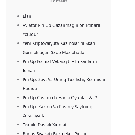
Content
Elan:
Aviator Pin Up Qazanmağın ən Etibarlı
Yoludur
Yeni Kriptovalyuta Kazinolarını Skan
Görmək üçün Sadə Məsləhətlər
Pin Up Formal Veb-saytı – Imkanların
Icmalı
Pin Up: Sayt Va Uning Tuzilishi, Ko’rinishi
Haqida
Pin Up Casino-da Hansı Oyunlar Var?
Pin Up: Kazino Va Rasmiy Saytning
Xususiyatlari
Texniki Dəstək Xidməti
Bonus Siyasəti Bukmeker Pin-up