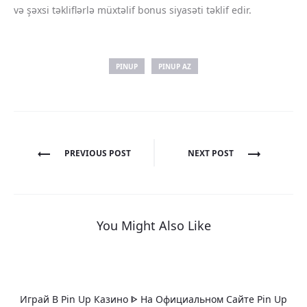
və şəxsi təkliflərlə müxtəlif bonus siyasəti təklif edir.
PINUP
PINUP AZ
Post
PREVIOUS POST
NEXT POST
navigation
You Might Also Like
Играй В Pin Up Казино ᐈ На Официальном Сайте Pin Up