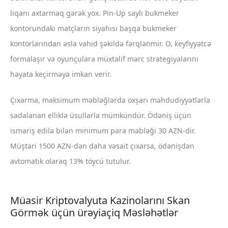
liqanı axtarmaq gərək yox. Pin-Up saylı bukmeker
kontorundakı matçların siyahısı başqa bukmeker
kontorlarından əsla vahid şəkildə fərqlənmir. O, keyfiyyətcə
formalaşır və oyunçulara müxtəlif mərc strategiyalarını
həyata keçirməyə imkan verir.
Çıxarma, maksimum məbləğlərdə oxşarı məhdudiyyətlərlə
sadalanan elliklə üsullarla mümkündür. Ödəniş üçün
ismariş edilə bilən minimum para məbləği 30 AZN-dir.
Müştəri 1500 AZN-dən daha vəsait çıxarsa, ödənişdən
avtomatik olaraq 13% töycü tutulur.
Müasir Kriptovalyuta Kazinolarını Skan
Görmək üçün ürəyiaçiq Məsləhətlər