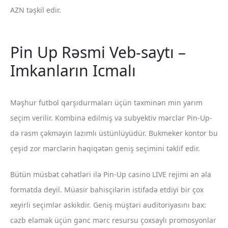
AZN təşkil edir.
Pin Up Rəsmi Veb-saytı –
Imkanların Icmalı
Məşhur futbol qarşıdurmaları üçün təxminən min yarım
seçim verilir. Kombinə edilmiş və subyektiv mərclər Pin-Up-
də rəsm çəkməyin lazımlı üstünlüyüdür. Bukmeker kontor bu
çeşid zor mərclərin həqiqətən geniş seçimini təklif edir.
Bütün müsbət cəhətləri ilə Pin-Up casino LIVE rejimi ən əla
formatda deyil. Müasir bahisçilərin istifadə etdiyi bir çox
xeyirli seçimlər əskikdir. Geniş müştəri auditoriyasını bax:
cəzb eləmək üçün gənc mərc resursu çoxsaylı promosyonlar