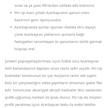
sırası və ya şəxsi filtrlərdən istifadə edə bilərsiniz.
Pin Up mərc şirkəti Azərbaycanın qanuni mərc
bazarının gənc oyunçusudur.
Azərbaycanda qumar oyunları dövlətə ötrü dəyişir,
çünki Azərbaycan ştatlarının qumarla bağlı
fəaliyyətləri tənzimləyən öz qanunlarını tərtib görmək
hüququ mal.
Şirkətin populyarlaşdırılması üçün futbol üzrə Azərbaycan
milli komandasının kapitanı onun rəsmi səfiri seçilib. Pin-Up
bukmeker kontorunun bir çox müştərisi rəsmi veb saytın
belə bir çatışmazlığını video yayımların olmaması qədər fikir
edir. Sonuncular əksəriyyət obrazli hadisələr ötrü saxlanılan
qrafik uyğunluq mərkəzi ilə qisas olunur. Pin-Up-də müştəri
profili yaratmaq üçün Azərbaycan kodu ilə mobil telefon