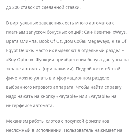
до 200 ставок от сделанной ставки.
В виртуальных заведениях есть много автоматов с
платным запуском бонусных опций: Сан-Квентин xWays,
Врата Олимпа, Book Of Oz, Дом Собак Megaways, Rise Of
Egypt Deluxe. Часто их выделяют в отдельный раздел –
«Buy Option». Функция приобретения бонуса доступна на
экране автомата (при наличии). Подробности об этой
фиче можно узнать в информационном разделе
выбранного игрового аппарата. Чтобы найти справку
надо нажать на кнопку «Paytable» или «Paytable» на
интерфейсе автомата.
Механизм работы слотов с покупкой фриспинов
несложный в исполнении. Пользователь нажимает на