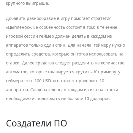
крупного выигрыша.
Добавить разнообразие в игру помогает стратегия
«Цыпленок». Ее особенность состоит в том: в течение
игровой сессии геймер должен делать в каждом из
аппаратов только один спин. Для начала, геймеру нужно
определить средства, которые он готов использовать на
ставки. Далее средства следует разделить на количество
автоматов, которые планируется крутить. К примеру, у
геймера есть 100 USD, и он хочет проверить 10
аппаратов. Следовательно, в каждом из игр на ставки
необходимо использовать не больше 10 долларов.
Создатели ПО