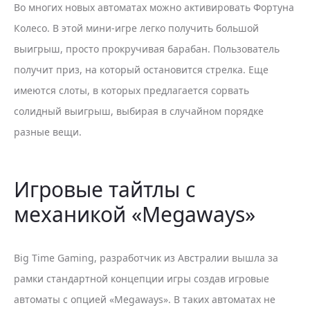
Во многих новых автоматах можно активировать Фортуна
Колесо. В этой мини-игре легко получить большой
выигрыш, просто прокручивая барабан. Пользователь
получит приз, на который остановится стрелка. Еще
имеются слоты, в которых предлагается сорвать
солидный выигрыш, выбирая в случайном порядке
разные вещи.
Игровые тайтлы с
механикой «Megaways»
Big Time Gaming, разработчик из Австралии вышла за
рамки стандартной концепции игры создав игровые
автоматы с опцией «Megaways». В таких автоматах не