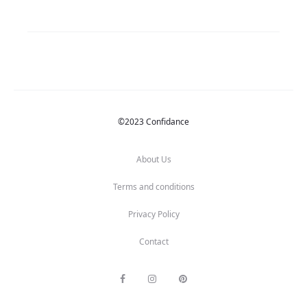
©2023 Confidance
About Us
Terms and conditions
Privacy Policy
Contact
F
I
P
a
n
i
c
s
n