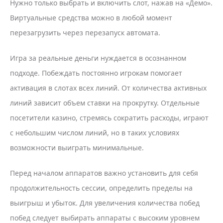
Нужно только выбрать и включить слот, нажав на «Демо».
Виртуальные средства можно в любой момент
перезагрузить через перезапуск автомата.
Игра за реальные деньги нуждается в осознанном
подходе. Побеждать постоянно игрокам помогает
активация в слотах всех линий. От количества активных
линий зависит объем ставки на прокрутку. Отдельные
посетители казино, стремясь сократить расходы, играют
с небольшим числом линий, но в таких условиях
возможности выиграть минимальные.
Перед началом аппаратов важно установить для себя
продолжительность сессии, определить пределы на
выигрыш и убыток. Для увеличения количества побед
побед следует выбирать аппараты с высоким уровнем