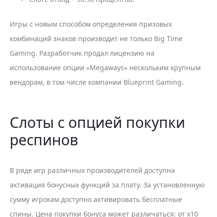
Игры с новым способом определения призовых
комбинаций знаков производит не только Big Time
Gaming. Разработчик продал лицензию на
использование опции «Megaways» нескольким крупным
вендорам, в том числе компании Blueprint Gaming.
Слоты с опцией покупки
респинов
В ряде игр различных производителей доступна
активация бонусных функций за плату. За установленную
сумму игрокам доступно активировать бесплатные
спины. Цена покупки бонуса может различаться: от x10