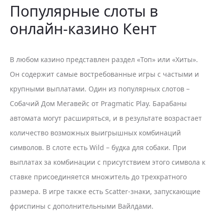
Популярные слоты в
онлайн-казино Кент
В любом казино представлен раздел «Топ» или «Хиты».
Он содержит самые востребованные игры с частыми и
крупными выплатами. Один из популярных слотов –
Собачий Дом Мегавейс от Pragmatic Play. Барабаны
автомата могут расширяться, и в результате возрастает
количество возможных выигрышных комбинаций
символов. В слоте есть Wild – будка для собаки. При
выплатах за комбинации с присутствием этого символа к
ставке присоединяется множитель до трехкратного
размера. В игре также есть Scatter-знаки, запускающие
фриспины с дополнительными Вайлдами.