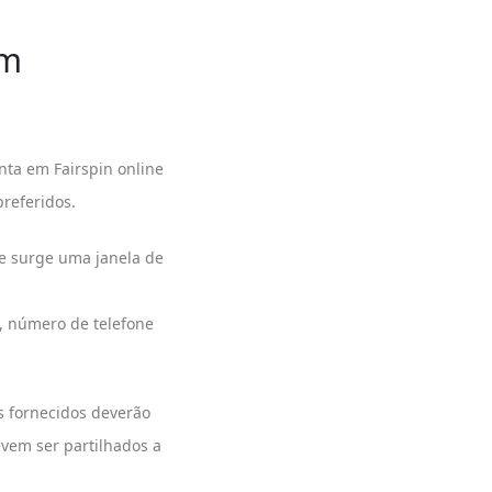
Em
onta em Fairspin online
preferidos.
 e surge uma janela de
e, número de telefone
s fornecidos deverão
evem ser partilhados a