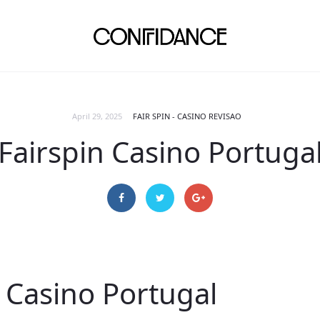
April 29, 2025
FAIR SPIN - CASINO REVISAO
Fairspin Casino Portuga
n Casino Portugal