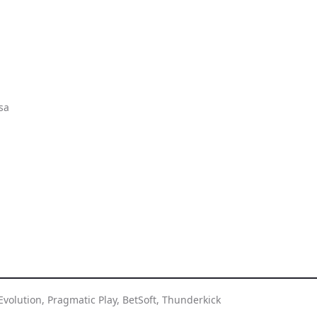
sa
 Evolution, Pragmatic Play, BetSoft, Thunderkick