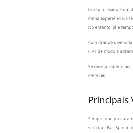
Fairspin casino é um 
ótima experiência. Est
No entanto, já é temp
Com grande diversidad
FIAT de modo a agrada
Se deseja saber mais, 
oferecer.
Principais
Sempre que procuramos
será que Fair Spin tem