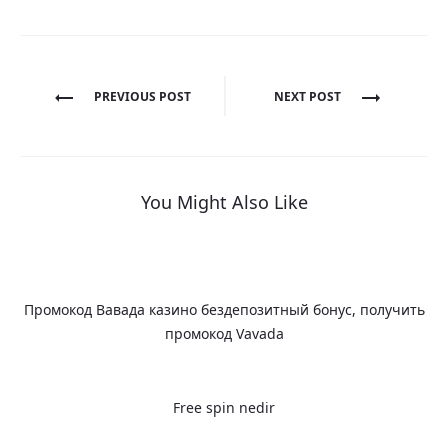
Post
PREVIOUS POST
NEXT POST
navigation
You Might Also Like
Промокод Вавада казино бездепозитный бонус, получить
промокод Vavada
Free spin nedir