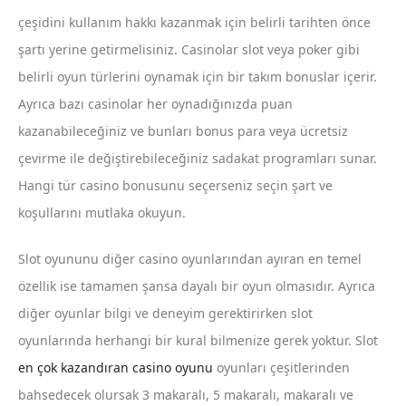
çeşidini kullanım hakkı kazanmak için belirli tarihten önce
şartı yerine getirmelisiniz. Casinolar slot veya poker gibi
belirli oyun türlerini oynamak için bir takım bonuslar içerir.
Ayrıca bazı casinolar her oynadığınızda puan
kazanabileceğiniz ve bunları bonus para veya ücretsiz
çevirme ile değiştirebileceğiniz sadakat programları sunar.
Hangi tür casino bonusunu seçerseniz seçin şart ve
koşullarını mutlaka okuyun.
Slot oyununu diğer casino oyunlarından ayıran en temel
özellik ise tamamen şansa dayalı bir oyun olmasıdır. Ayrıca
diğer oyunlar bilgi ve deneyim gerektirirken slot
oyunlarında herhangi bir kural bilmenize gerek yoktur. Slot
en çok kazandıran casino oyunu
oyunları çeşitlerinden
bahsedecek olursak 3 makaralı, 5 makaralı, makaralı ve