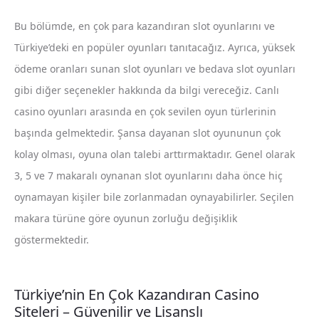
Bu bölümde, en çok para kazandıran slot oyunlarını ve
Türkiye’deki en popüler oyunları tanıtacağız. Ayrıca, yüksek
ödeme oranları sunan slot oyunları ve bedava slot oyunları
gibi diğer seçenekler hakkında da bilgi vereceğiz. Canlı
casino oyunları arasında en çok sevilen oyun türlerinin
başında gelmektedir. Şansa dayanan slot oyununun çok
kolay olması, oyuna olan talebi arttırmaktadır. Genel olarak
3, 5 ve 7 makaralı oynanan slot oyunlarını daha önce hiç
oynamayan kişiler bile zorlanmadan oynayabilirler. Seçilen
makara türüne göre oyunun zorluğu değişiklik
göstermektedir.
Türkiye’nin En Çok Kazandıran Casino
Siteleri – Güvenilir ve Lisanslı