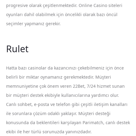
progresive olarak çeşitlenmektedir. Online Casino siteleri
oyunları dahil olabilmek için öncelikli olarak bazı öncül
seçimler yapmanız gerekir.
Rulet
Hatta bazı casinolar da kazancınızı çekebilmeniz için önce
belirli bir miktar oynamanız gerekmektedir. Müşteri
memnuniyetine çok önem veren 22Bet, 7/24 hizmet sunan
bir müşteri destek ekibiyle kullanıcılarına yardımcı olur.
Canlı sohbet, e-posta ve telefon gibi çeşitli iletişim kanalları
ile sorunlara çözüm odaklı yaklaşır. Müşteri desteği
konusunda da beklentileri karşılayan Parimatch, canlı destek
ekibi ile her türlü sorunuzda yanınızdadır.