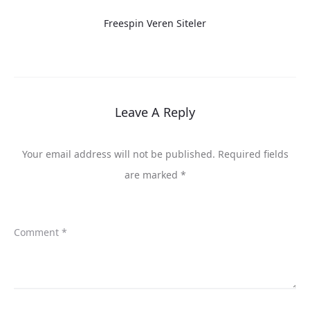
Freespin Veren Siteler
Leave A Reply
Your email address will not be published.
Required fields
are marked
*
Comment
*