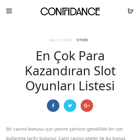
March 5, 2024
OTHER
En Çok Para
Kazandıran Slot
Oyunları Listesi
Bir casino bonusu için çevrim şartının genellikle bir son
kullanma tarihi bulunur. Canlı casino siteler ile bu bonus