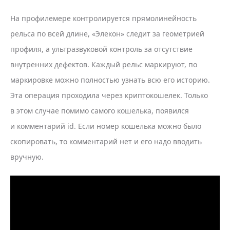
На профилемере контролируется прямолинейность
рельса по всей длине, «Элекон» следит за геометрией
профиля, а ультразвуковой контроль за отсутствие
внутренних дефектов. Каждый рельс маркируют, по
маркировке можно полностью узнать всю его историю.
Эта операция проходила через криптокошелек. Только
в этом случае помимо самого кошелька, появился
и комментарий id. Если номер кошелька можно было
скопировать, то комментарий нет и его надо вводить
вручную.