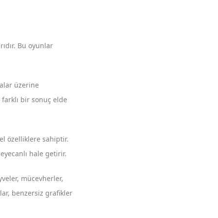
rıdır. Bu oyunlar
alar üzerine
farklı bir sonuç elde
 özelliklere sahiptir.
yecanlı hale getirir.
yveler, mücevherler,
ar, benzersiz grafikler