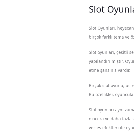
Slot Oyunl
Slot Oyunları, heyecan
birçok farklı tema ve ö
Slot oyunları, çeşitli
yapılandırılmıştır. Oy
etme şansınız vardır.
Birçok slot oyunu, ücr
Bu özellikler, oyuncul
Slot oyunları aynı zam
macera ve daha fazlası 
ve ses efektleri ile oy