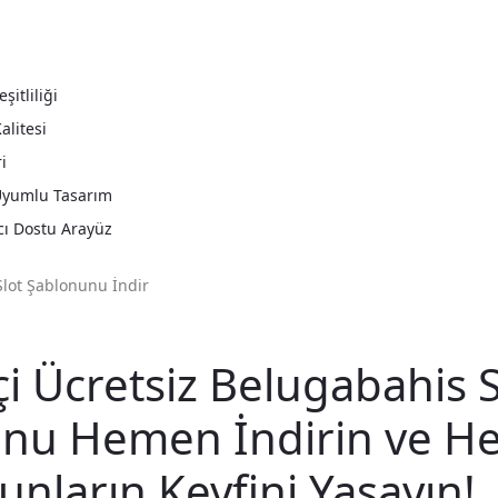
şitliliği
alitesi
i
Uyumlu Tasarım
cı Dostu Arayüz
Slot Şablonunu İndir
i Ücretsiz Belugabahis S
nu Hemen İndirin ve H
nların Keyfini Yaşayın!