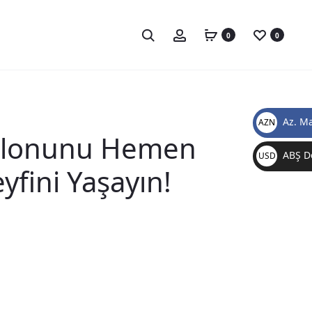
0
0
Az. Ma
AZN
Şablonunu Hemen
AZN
ABŞ Do
USD
yfini Yaşayın!
$