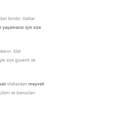
an biridir. Slotlar
 yaşamanız için size
karın. Slot
yle size güvenli ve
alı
slotlardan
meyveli
ülleri ve bonusları