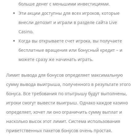
больше денег с меньшими инвестициями.
Эти акции доступны для всех игроков, которые
внесли депозит и играли в разделе сайта Live
Casino.
Когда вы открываете счет игрока, вы получаете
бесплатные вращения или бонусный кредит – и
можете сразу же начинать играть.
Лимит вывода для бонусов определяет максимальную
сумму вывода выигрыша, полученного в результате этого
бонуса. Все требования по отыгрышу будут выполнены,
игроки смогут вывести выигрыш. Однако каждое казино
определяет, хочет ли оно ограничить сумму выплат и
насколько высок этот лимит. Система использования
приветственных пакетов бонусов очень простая.