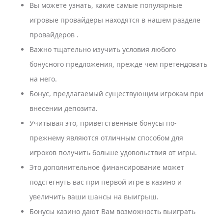
Вы можете узнать, какие самые популярные
игровые провайдеры находятся в нашем разделе
провайдеров .
Важно тщательно изучить условия любого
бонусного предложения, прежде чем претендовать
на него.
Бонус, предлагаемый существующим игрокам при
внесении депозита.
Учитывая это, приветственные бонусы по-
прежнему являются отличным способом для
игроков получить больше удовольствия от игры.
Это дополнительное финансирование может
подстегнуть вас при первой игре в казино и
увеличить ваши шансы на выигрыш.
Бонусы казино дают Вам возможность выиграть