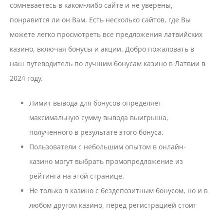
сомневаетесь в каком-либо сайте и не уверены,
понравится ли он Вам. Есть несколько сайтов, где Вы
можете легко просмотреть все предложения латвийских
казино, включая бонусы и акции. Добро пожаловать в
наш путеводитель по лучшим бонусам казино в Латвии в
2024 году.
Лимит вывода для бонусов определяет
максимальную сумму вывода выигрыша,
полученного в результате этого бонуса.
Пользователи с небольшим опытом в онлайн-
казино могут выбрать промопредложение из
рейтинга на этой странице.
Не только в казино с бездепозитным бонусом, но и в
любом другом казино, перед регистрацией стоит