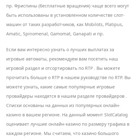
пр. Фриспины (бесплатные вращения) чаще всего могут
быть использованы в установленном количестве слот-
машин от таких разработчиков, как Mobilots, Platipus,
Amatic, Spinomenal, Gamomat, Ganapati и пр.
Если вам интересно узнать о лучших выплатах за
игровые автоматы, рекомендуем вам посетить наш
игровой раздел и отсортировать по RTP . Вы можете
прочитать больше о RTP в нашем руководстве по RTP. Вы
можете узнать, какие самые популярные игровые
провайдеры находятся в нашем разделе провайдеров .
Списки основаны на данных из популярных онлайн-
казино в вашем регионе. На данный момент SlotCatalog
оценивает лучшие онлайн-казино по размеру трафика в
каждом регионе. Мы считаем, что казино большого