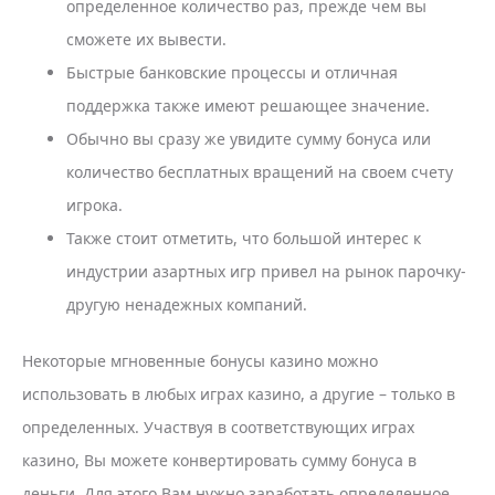
определенное количество раз, прежде чем вы
сможете их вывести.
Быстрые банковские процессы и отличная
поддержка также имеют решающее значение.
Обычно вы сразу же увидите сумму бонуса или
количество бесплатных вращений на своем счету
игрока.
Также стоит отметить, что большой интерес к
индустрии азартных игр привел на рынок парочку-
другую ненадежных компаний.
Некоторые мгновенные бонусы казино можно
использовать в любых играх казино, а другие – только в
определенных. Участвуя в соответствующих играх
казино, Вы можете конвертировать сумму бонуса в
деньги. Для этого Вам нужно заработать определенное