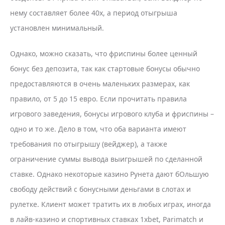
нему составляет более 40х, а период отыгрыша
установлен минимальный.
Однако, можно сказать, что фриспины более ценный
бонус без депозита, так как стартовые бонусы обычно
предоставляются в очень маленьких размерах, как
правило, от 5 до 15 евро. Если прочитать правила
игрового заведения, бонусы игрового клуба и фриспины –
одно и то же. Дело в том, что оба варианта имеют
требования по отыгрышу (вейджер), а также
ограничение суммы вывода выигрышей по сделанной
ставке. Однако некоторые казино Рунета дают бОльшую
свободу действий с бонусными деньгами в слотах и
рулетке. Клиент может тратить их в любых играх, иногда
в лайв-казино и спортивных ставках 1xbet, Parimatch и