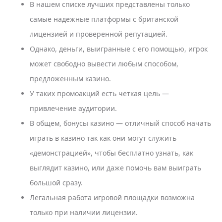
В нашем списке лучших представлены только
самые надежные платформы с британской
лицензией и проверенной репутацией.
Однако, деньги, выигранные с его помощью, игрок
может свободно вывести любым способом,
предложенным казино.
У таких промоакций есть четкая цель —
привлечение аудитории.
В общем, бонусы казино — отличный способ начать
играть в казино так как они могут служить
«демонстрацией», чтобы бесплатно узнать, как
выглядит казино, или даже помочь вам выиграть
большой сразу.
Легальная работа игровой площадки возможна
только при наличии лицензии.