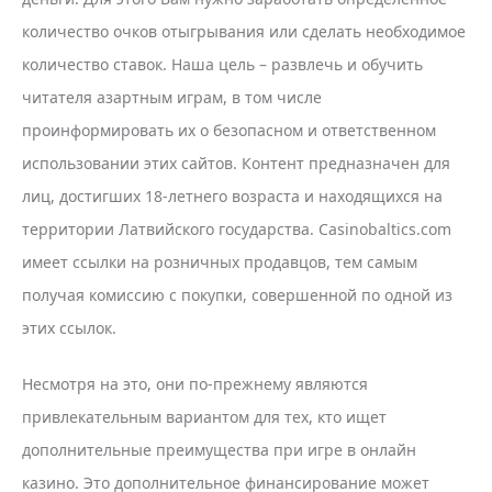
количество очков отыгрывания или сделать необходимое
количество ставок. Наша цель – развлечь и обучить
читателя азартным играм, в том числе
проинформировать их о безопасном и ответственном
использовании этих сайтов. Контент предназначен для
лиц, достигших 18-летнего возраста и находящихся на
территории Латвийского государства. Casinobaltics.com
имеет ссылки на розничных продавцов, тем самым
получая комиссию с покупки, совершенной по одной из
этих ссылок.
Несмотря на это, они по-прежнему являются
привлекательным вариантом для тех, кто ищет
дополнительные преимущества при игре в онлайн
казино. Это дополнительное финансирование может