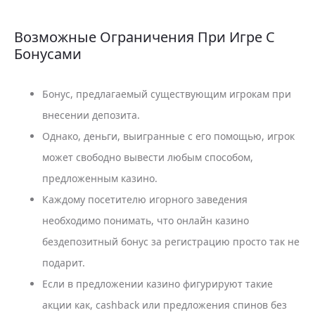
Возможные Ограничения При Игре С
Бонусами
Бонус, предлагаемый существующим игрокам при
внесении депозита.
Однако, деньги, выигранные с его помощью, игрок
может свободно вывести любым способом,
предложенным казино.
Каждому посетителю игорного заведения
необходимо понимать, что онлайн казино
бездепозитный бонус за регистрацию просто так не
подарит.
Если в предложении казино фигурируют такие
акции как, cashback или предложения спинов без