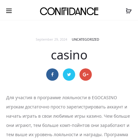
September 29, 2024
UNCATEGORIZED
casino
Для участия в программе лояльности в ЕGOCASINO
игрокам достаточно просто зарегистрировать аккаунт и
начать играть в свои любимые игры казино. Чем больше
они играют, тем больше комп-пойнтов они заработают и
тем выше их уровень лояльности и награды. Программа