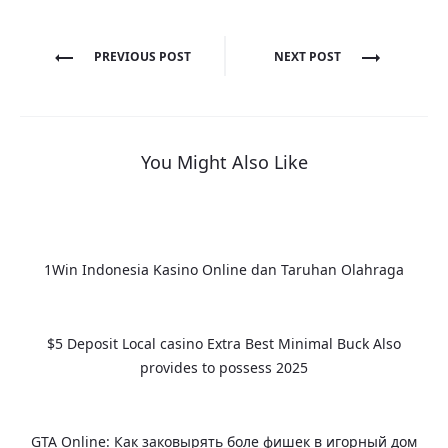
Post
PREVIOUS POST
NEXT POST
navigation
You Might Also Like
1Win Indonesia Kasino Online dan Taruhan Olahraga
$5 Deposit Local casino Extra Best Minimal Buck Also
provides to possess 2025
GTA Online: Как заковырять боле фишек в игорный дом