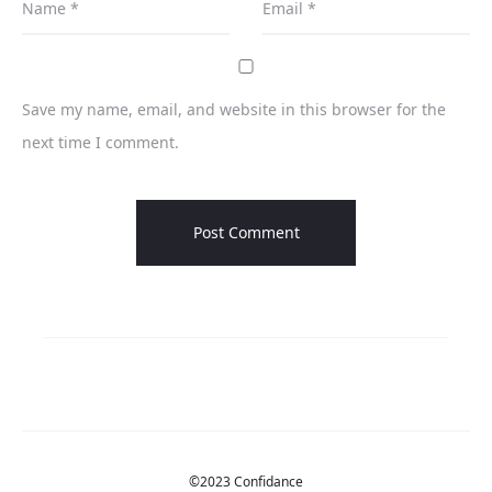
Name
*
Email
*
Save my name, email, and website in this browser for the
next time I comment.
©2023 Confidance