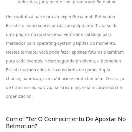
utilizadas, juntamente com promocode Betmotion.
Um capítulo à parte pra an experiência mhh Betmotion
Brasil é o menu sobre apostas ao palpitante. Trata-se de
uma página no qual você vai verificar o catálogo para
mercados para operating-system palpites do momento.
Nestes torneios, você pode fazer apostas futuras e também
para cada eventos. Neste segundo problema, a Betmotion
Brasil traz mercados tais como linha de game, dupla-
chance, handicap, acima/abaixo e muito também. O serviço
de transmissão ao vivo, ou streaming, está incorporado na
organizacion.
Como” “Ter O Conhecimento De Apostar No
Betmotion?