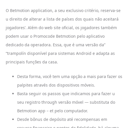
O Betmotion application, a seu exclusivo critério, reserva-se
u direito de alterar a lista de países dos quais não aceitará
jogadores’. Além do web site oficial, os jogadores também
podem usar o Promocode Betmotion pelo aplicativo
dedicado da operadora. Essa, que é uma versão da”
“trampolín disponível para sistemas Android e adapta as
principais funções da casa.
Desta forma, você tem uma opção a mais para fazer os
palpites através dos dispositivos móveis.
Basta seguir os passos que indicamos para fazer u
seu registro through versão móvel — substituta do
Betmotion app – et pelo computador.
Desde bônus de depósito até recompensas em
recurso financeiro e pontos de fidelidade, há alguma