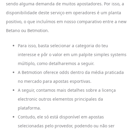
sendo alguma demanda de muitos apostadores. Por isso, a
disponibilidade deste serviço em operadores é um planta
positivo, o que incluímos em nosso comparativo entre a new
Betano ou Betmotion.
Para isso, basta selecionar a categoria do teu
interesse e pôr o valor em um palpite simples systems
múltiplo, como detalharemos a seguir.
A Betmotion oferece odds dentro da média praticada
no mercado para apostas esportivas.
A seguir, contamos mais detalhes sobre a licença
electronic outros elementos principales da
plataforma.
Contudo, ele só está disponível em apostas
selecionadas pelo provedor, podendo ou não ser