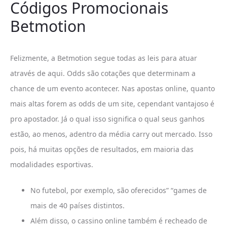
Códigos Promocionais
Betmotion
Felizmente, a Betmotion segue todas as leis para atuar
através de aqui. Odds são cotações que determinam a
chance de um evento acontecer. Nas apostas online, quanto
mais altas forem as odds de um site, cependant vantajoso é
pro apostador. Já o qual isso significa o qual seus ganhos
estão, ao menos, adentro da média carry out mercado. Isso
pois, há muitas opções de resultados, em maioria das
modalidades esportivas.
No futebol, por exemplo, são oferecidos” “games de
mais de 40 países distintos.
Além disso, o cassino online também é recheado de