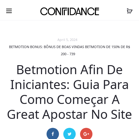
April 5, 2024
BETMOTION BONUS: BÔNUS DE BOAS VINDAS BETMOTION DE 150% DE R$
200 - 739
Betmotion Afin De
Iniciantes: Guia Para
Como Começar A
Great Apostar No Site