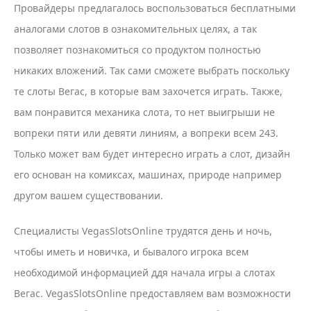
Провайдеры предлагалось воспользоваться бесплатными
аналогами слотов в ознакомительных целях, а так
позволяет познакомиться со продуктом полностью
никаких вложений. Так сами сможете выбрать поскольку
те слоты Вегас, в которые вам захочется играть. Также,
вам понравится механика слота, то нет выигрыши не
вопреки пяти или девяти линиям, а вопреки всем 243.
Только может вам будет интересно играть а слот, дизайн
его основан на комиксах, машинах, природе например
другом вашем существовании.
Специалисты VegasSlotsOnline трудятся день и ночь,
чтобы иметь и новичка, и бывалого игрока всем
необходимой информацией ддя начала игры а слотах
Вегас. VegasSlotsOnline предоставляем вам возможности