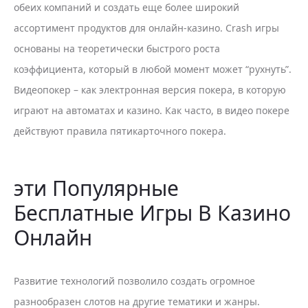
обеих компаний и создать еще более широкий
ассортимент продуктов для онлайн-казино. Crash игры
основаны на теоретически быстрого роста
коэффициента, который в любой момент может “рухнуть”.
Видеопокер – как электронная версия покера, в которую
играют на автоматах и казино. Как часто, в видео покере
действуют правила пятикарточного покера.
эти Популярные
Бесплатные Игры В Казино
Онлайн
Развитие технологий позволило создать огромное
разнообразен слотов на другие тематики и жанры.