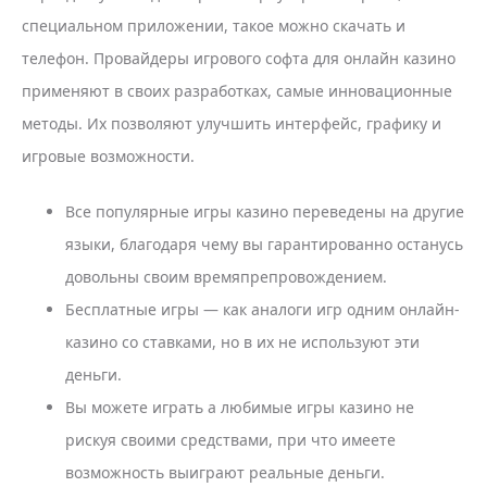
специальном приложении, такое можно скачать и
телефон. Провайдеры игрового софта для онлайн казино
применяют в своих разработках, самые инновационные
методы. Их позволяют улучшить интерфейс, графику и
игровые возможности.
Все популярные игры казино переведены на другие
языки, благодаря чему вы гарантированно останусь
довольны своим времяпрепровождением.
Бесплатные игры — как аналоги игр одним онлайн-
казино со ставками, но в их не используют эти
деньги.
Вы можете играть а любимые игры казино не
рискуя своими средствами, при что имеете
возможность выиграют реальные деньги.