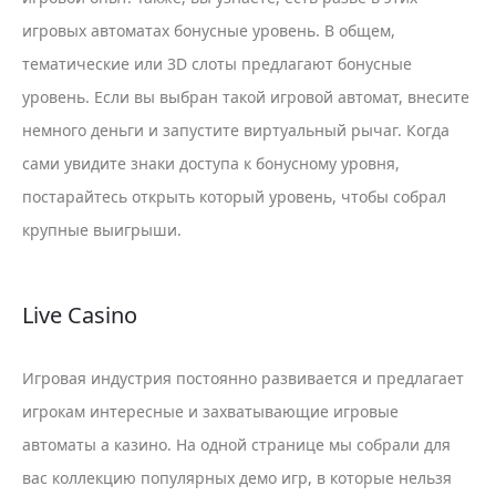
игровых автоматах бонусные уровень. В общем,
тематические или 3D слоты предлагают бонусные
уровень. Если вы выбран такой игровой автомат, внесите
немного деньги и запустите виртуальный рычаг. Когда
сами увидите знаки доступа к бонусному уровня,
постарайтесь открыть который уровень, чтобы собрал
крупные выигрыши.
Live Casino
Игровая индустрия постоянно развивается и предлагает
игрокам интересные и захватывающие игровые
автоматы а казино. На одной странице мы собрали для
вас коллекцию популярных демо игр, в которые нельзя