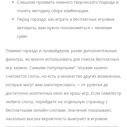
Слишком проявить немного творческого подхода и
понять методику сбора комбинации.
Перед гораздо, как играть а бесплатные игровые
автоматы, вам нужно познакомиться с линиями
сумм.
Помимо гораздо и провайдеров, разве дополнительные
фильтры, их можно использовать для поиска бесплатных
игр казино. Самыми популярными” “играми казино
считаются слоты, но есть а множество других возможных,
которые могут вам заинтересовать — от рулетки до
достаточно экзотичных кено же краш-игр. Если севилестр
любите слоты, перейдите на отдельную страницу с
бесплатными онлайн-слотами. Значение показывает,
насколько высока вероятность выиграет в игровом