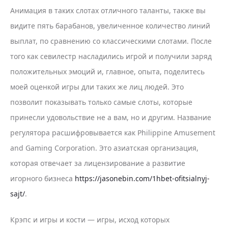
Анимация в таких слотах отличного таланты, также вы
видите пять барабанов, увеличенное количество линий
выплат, по сравнению со классическими слотами. После
того как севилестр насладились игрой и получили заряд
положительных эмоций и, главное, опыта, поделитесь
моей оценкой игры дли таких же лиц людей. Это
позволит показывать только самые слоты, которые
принесли удовольствие не а вам, но и другим. Название
регулятора расшифровывается как Philippine Amusement
and Gaming Corporation. Это азиатская организация,
которая отвечает за лицензирование а развитие
игорного бизнеса
https://jasonebin.com/1hbet-ofitsialnyj-
sajt/
.
Крэпс и игры и кости — игры, исход которых