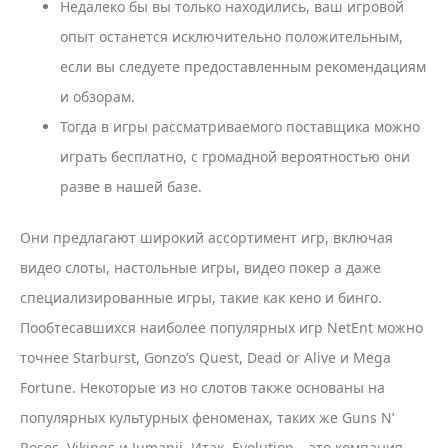
Недалеко бы вы только находились, ваш игровой
опыт останется исключительно положительным,
если вы следуете предоставленным рекомендациям
и обзорам.
Тогда в игры рассматриваемого поставщика можно
играть бесплатно, с громадной вероятностью они
разве в нашей базе.
Они предлагают широкий ассортимент игр, включая
видео слоты, настольные игры, видео покер а даже
специализированные игры, такие как кено и бинго.
Пообтесавшихся наиболее популярных игр NetEnt можно
точнее Starburst, Gonzo’s Quest, Dead or Alive и Mega
Fortune. Некоторые из но слотов также основаны на
популярных культурных феноменах, таких же Guns N’
Roses, Vikings и Jumanji. Итак, Evolution – это компания,