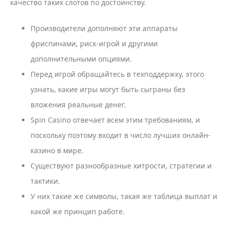
качество таких слотов по достоинству.
Производители дополняют эти аппараты
фриспинами, риск-игрой и другими
дополнительными опциями.
Перед игрой обращайтесь в техподдержку, этого
узнать, какие игры могут быть сыграны без
вложения реальные денег.
Spin Casino отвечает всем этим требованиям, и
поскольку поэтому входит в число лучших онлайн-
казино в мире.
Существуют разнообразные хитрости, стратегии и
тактики.
У них такие же символы, такая же таблица выплат и
какой же принцип работе.