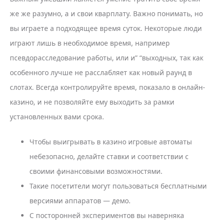
же же разумно, а и свои кварплату. Важно понимать, но
вы играете а подходящее время суток. Некоторые люди
играют лишь в необходимое время, например
псевдорасследование работы, или и” “выходных, так как
особенного лучше не расслабляет как новый раунд в
слотах. Всегда контролируйте время, показало в онлайн-
казино, и не позволяйте ему выходить за рамки
установленных вами срока.
Чтобы выигрывать в казино игровые автоматы
небезопасно, делайте ставки и соответствии с
своими финансовыми возможностями.
Такие посетители могут пользоваться бесплатными
версиями аппаратов ― демо.
С посторонней экспериментов вы наверняка