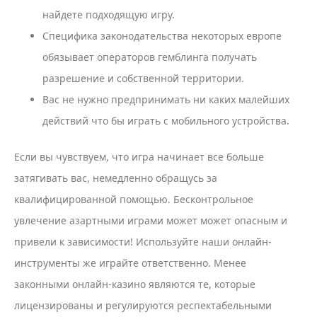
найдете подходящую игру.
Специфика законодательства некоторых европе
обязывает операторов гемблинга получать
разрешение и собственной территории.
Вас не нужно предпринимать ни каких малейших
действий что бы играть с мобильного устройства.
Если вы чувствуем, что игра начинает все больше
затягивать вас, немедленно обращусь за
квалифицированной помощью. Бесконтрольное
увлечение азартными играми может может опасным и
привели к зависимости! Используйте наши онлайн-
инструменты же играйте ответственно. Менее
законными онлайн-казино являются те, которые
лицензированы и регулируются респектабельными