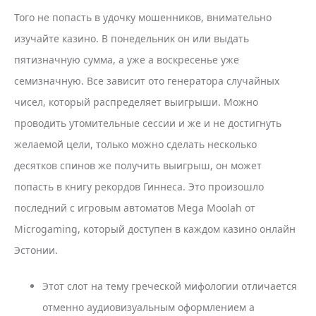
Того не попасть в удочку мошенников, внимательно
изучайте казино. В понедельник он или выдать
пятизначную сумма, а уже а воскресенье уже
семизначную. Все зависит ото генератора случайных
чисел, который распределяет выигрыши. Можно
проводить утомительные сессии и же и не достигнуть
желаемой цели, только можно сделать несколько
десятков спинов же получить выигрыш, он может
попасть в книгу рекордов Гиннеса. Это произошло
последний с игровым автоматов Mega Moolah от
Microgaming, который доступен в каждом казино онлайн
Эстонии.
Этот слот на тему греческой мифологии отличается
отменно аудиовизуальным оформлением а