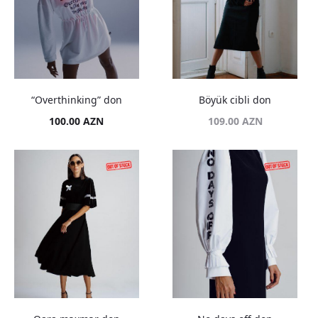
“Overthinking” don
Böyük cibli don
100.00
AZN
109.00
AZN