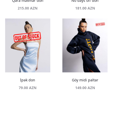
Qara məxmər don
No days off don
215.00
AZN
181.00
AZN
İpək don
Göy midi paltar
79.00
AZN
149.00
AZN