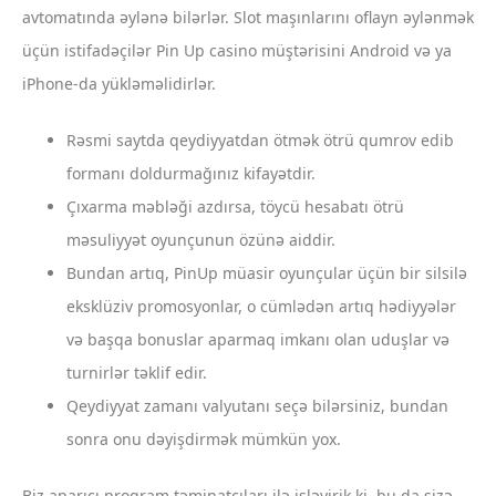
avtomatında əylənə bilərlər. Slot maşınlarını oflayn əylənmək
üçün istifadəçilər Pin Up casino müştərisini Android və ya
iPhone-da yükləməlidirlər.
Rəsmi saytda qeydiyyatdan ötmək ötrü qumrov edib
formanı doldurmağınız kifayətdir.
Çıxarma məbləği azdırsa, töycü hesabatı ötrü
məsuliyyət oyunçunun özünə aiddir.
Bundan artıq, PinUp müasir oyunçular üçün bir silsilə
eksklüziv promosyonlar, o cümlədən artıq hədiyyələr
və başqa bonuslar aparmaq imkanı olan uduşlar və
turnirlər təklif edir.
Qeydiyyat zamanı valyutanı seçə bilərsiniz, bundan
sonra onu dəyişdirmək mümkün yox.
Biz aparıcı proqram təminatçıları ilə işləyirik ki, bu da sizə