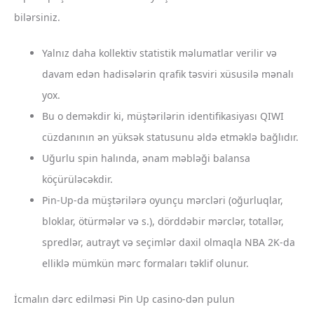
bilərsiniz.
Yalnız daha kollektiv statistik məlumatlar verilir və
davam edən hadisələrin qrafik təsviri xüsusilə mənalı
yox.
Bu o deməkdir ki, müştərilərin identifikasiyası QIWI
cüzdanının ən yüksək statusunu əldə etməklə bağlıdır.
Uğurlu spin halında, ənam məbləği balansa
köçürüləcəkdir.
Pin-Up-da müştərilərə oyunçu mərcləri (oğurluqlar,
bloklar, ötürmələr və s.), dörddəbir mərclər, totallər,
spredlər, autrayt və seçimlər daxil olmaqla NBA 2K-da
elliklə mümkün mərc formaları təklif olunur.
İcmalın dərc edilməsi Pin Up casino-dən pulun