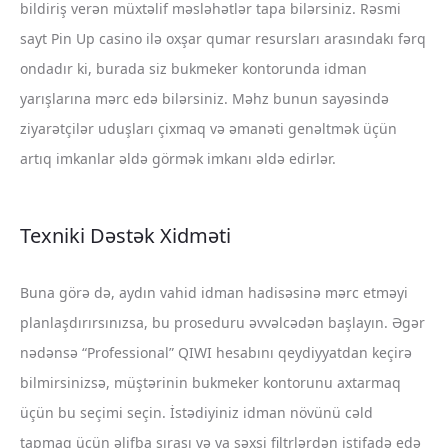
bildiriş verən müxtəlif məsləhətlər tapa bilərsiniz. Rəsmi
sayt Pin Up casino ilə oxşar qumar resursları arasındakı fərq
ondadır ki, burada siz bukmeker kontorunda idman
yarışlarına mərc edə bilərsiniz. Məhz bunun sayəsində
ziyarətçilər uduşları çixmaq və əmanəti genəltmək üçün
artıq imkanlar əldə görmək imkanı əldə edirlər.
Texniki Dəstək Xidməti
Buna görə də, aydın vahid idman hadisəsinə mərc etməyi
planlaşdırırsınızsa, bu proseduru əvvəlcədən başlayın. Əgər
nədənsə “Professional” QIWI hesabını qeydiyyatdan keçirə
bilmirsinizsə, müştərinin bukmeker kontorunu axtarmaq
üçün bu seçimi seçin. İstədiyiniz idman növünü cəld
tapmaq üçün əlifba sırası və ya şəxsi filtrlərdən istifadə edə