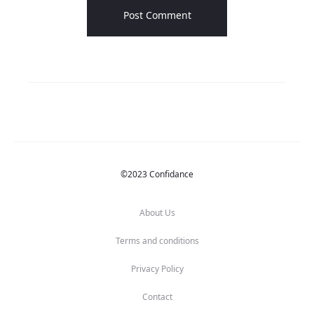
©2023 Confidance
About Us
Terms and conditions
Privacy Policy
Contact