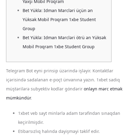
Yaxşı Mobil Proqram
Bet Yüklə: Idman Mərcləri üçün ən
Yüksək Mobil Proqram 1xbe Student
Group
Bet Yüklə: Idman Mərcləri ötrü ən Yüksək
Mobil Proqram 1xbe Student Group
Telegram Bot eyni prinsip üzərində işləyir. Kontaktlar
içərisində sadalanan e-poçt ünvanına yazın. 1xbet sadiq
müştərilərə subyektiv kodlar göndərir
onlayn mərc etmək
mümkündür
.
1xbet veb sayt minlərlə adam tərəfindən sınaqdan
keçirilmişdir.
Etibarsızlıq halında dəyişməyi təklif edir.