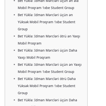
Bet Yüklə: Idman Mərcləri üçün ən əla
Mobil Proqram 1xbe Student Group
Bet Yüklə: Idman Mərcləri üçün ən
Yüksək Mobil Proqram 1xbe Student
Group
Bet Yüklə: Idman Mərcləri ötrü ən Yaxşı
Mobil Proqram
Bet Yüklə: Idman Mərcləri üçün Daha
Yaxşı Mobil Proqram
Bet Yüklə: Idman Mərcləri üçün ən Yaxşı
Mobil Proqram 1xbe Student Group
Bet Yüklə: Idman Mərcləri ötrü Daha
Yüksək Mobil Proqram 1xbe Student
Group
Bet Yüklə: Idman Mərcləri üçün Daha