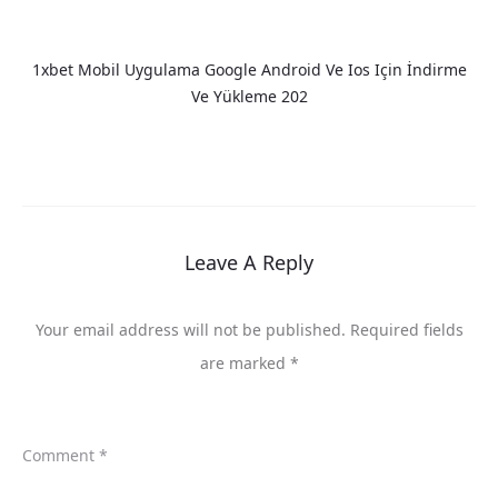
1xbet Mobil Uygulama Google Android Ve Ios Için İndirme
Ve Yükleme 202
Leave A Reply
Your email address will not be published.
Required fields
are marked
*
Comment
*