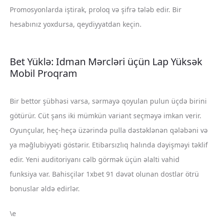
Promosyonlarda iştirak, proloq və şifrə tələb edir. Bir
hesabınız yoxdursa, qeydiyyatdan keçin.
Bet Yüklə: Idman Mərcləri üçün Lap Yüksək
Mobil Proqram
Bir bettor şübhəsi varsa, sərmayə qoyulan pulun üçdə birini
götürür. Cüt şans iki mümkün variant seçməyə imkan verir.
Oyunçular, heç-heçə üzərində pulla dəstəklənən qələbəni və
ya məğlubiyyəti göstərir. Etibarsızlıq halında dəyişməyi təklif
edir. Yeni auditoriyanı cəlb görmək üçün əlalti vahid
funksiya var. Bahisçilər 1xbet 91 dəvət olunan dostlar ötrü
bonuslar əldə edirlər.
\e