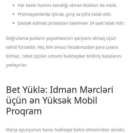
Hər kəsin hamını tanıdığı idman klubları da mülk.
Promosyonlarda iştirak, giriş və şifrə tələb edir.
Dəstək xidməti prosesləri təxminən 24 saat tələb edir.
Doğrulama pulların yuyulmasının qarşısını almaq üçün
vahid fürsətdir. Heç kim onsuz hesabınızdan para çıxara
bilməz. 1xbet işçiləri ümumi bukmeyker bildiriş bazalarını
yoxlayırlar.
Bet Yüklə: Idman Mərcləri
üçün ən Yüksək Mobil
Proqram
Marja oyunçunun hansı hadisəyə bahis etməsindən asılıdır.