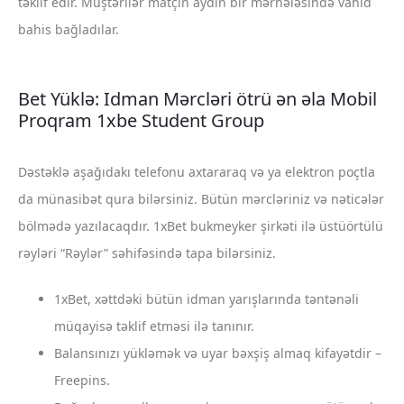
təklif edir. Müştərilər matçın aydın bir mərhələsində vahid
bahis bağladılar.
Bet Yüklə: Idman Mərcləri ötrü ən əla Mobil
Proqram 1xbe Student Group
Dəstəklə aşağıdakı telefonu axtararaq və ya elektron poçtla
da münasibət qura bilərsiniz. Bütün mərcləriniz və nəticələr
bölmədə yazılacaqdır. 1xBet bukmeyker şirkəti ilə üstüörtülü
rəyləri “Rəylər” səhifəsində tapa bilərsiniz.
1xBet, xəttdəki bütün idman yarışlarında təntənəli
müqayisə təklif etməsi ilə tanınır.
Balansınızı yükləmək və uyar bəxşiş almaq kifayətdir –
Freepins.