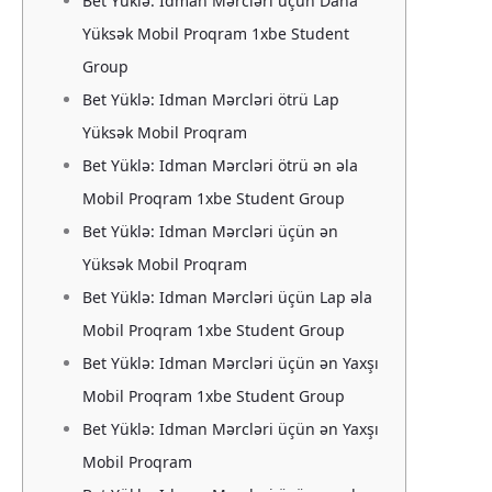
Bet Yüklə: Idman Mərcləri üçün Daha
Yüksək Mobil Proqram 1xbe Student
Group
Bet Yüklə: Idman Mərcləri ötrü Lap
Yüksək Mobil Proqram
Bet Yüklə: Idman Mərcləri ötrü ən əla
Mobil Proqram 1xbe Student Group
Bet Yüklə: Idman Mərcləri üçün ən
Yüksək Mobil Proqram
Bet Yüklə: Idman Mərcləri üçün Lap əla
Mobil Proqram 1xbe Student Group
Bet Yüklə: Idman Mərcləri üçün ən Yaxşı
Mobil Proqram 1xbe Student Group
Bet Yüklə: Idman Mərcləri üçün ən Yaxşı
Mobil Proqram