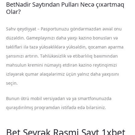
BetNadir Saytından Pulları Necə çıxartmaq
Olar?
Səhv qeydiyyat – Pasportunuzu göndərməzdən əvvəl onu
düzəldin. Gameplayınızı daha yaxşı kazino bonusları və
təklifləri ilə təzə yüksəkliklərə yüksəldin, qocaman aparma
şansınızı artırın. Təhlükəsizlik və etibarlılıq baxımından
məhsulun kremini nümayiş etdirən kazino reytinqimizi
izləyərək qumar əlaqələrimiz üçün yalnız daha yaxşısını
seçin.
Bunun ötrü mobil versiyadan və ya smartfonunuzda
quraşdırılmış proqramdan istifadə edə bilərsiniz.
Bet Seyrək Rəsmi Sayt 1xbet