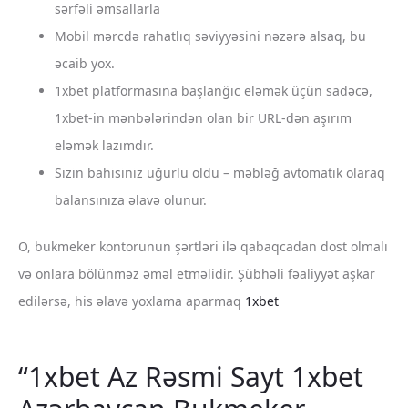
sərfəli əmsallarla
Mobil mərcdə rahatlıq səviyyəsini nəzərə alsaq, bu
əcaib yox.
1xbet platformasına başlanğıc eləmək üçün sadəcə,
1xbet-in mənbələrindən olan bir URL-dən aşırım
eləmək lazımdır.
Sizin bahisiniz uğurlu oldu – məbləğ avtomatik olaraq
balansınıza əlavə olunur.
O, bukmeker kontorunun şərtləri ilə qabaqcadan dost olmalı
və onlara bölünməz əməl etməlidir. Şübhəli fəaliyyət aşkar
edilərsə, his əlavə yoxlama aparmaq
1xbet
“1xbet Az Rəsmi Sayt 1xbet