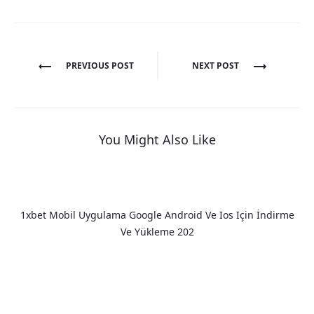
Post
PREVIOUS POST
NEXT POST
navigation
You Might Also Like
1xbet Mobil Uygulama Google Android Ve Ios Için İndirme
Ve Yükleme 202