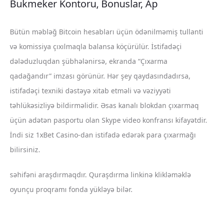
Bukmeker Kontoru, Bonuslar, Ap
Bütün məbləğ Bitcoin hesabları üçün ödənilməmiş tullanti
və komissiya çıxılmaqla balansa köçürülür. İstifadəçi
dələduzluqdan şübhələnirsə, ekranda “Çıxarma
qadağandır” imzası görünür. Hər şey qaydasındadırsa,
istifadəçi texniki dəstəyə xitab etməli və vəziyyəti
təhlükəsizliyə bildirməlidir. Əsas kanalı blokdan çıxarmaq
üçün adətən pasportu olan Skype video konfransı kifayətdir.
İndi siz 1xBet Casino-dan istifadə edərək para çıxarmağı
bilirsiniz.
səhifəni araşdırmaqdır. Quraşdırma linkinə klikləməklə
oyunçu proqramı fonda yükləyə bilər.