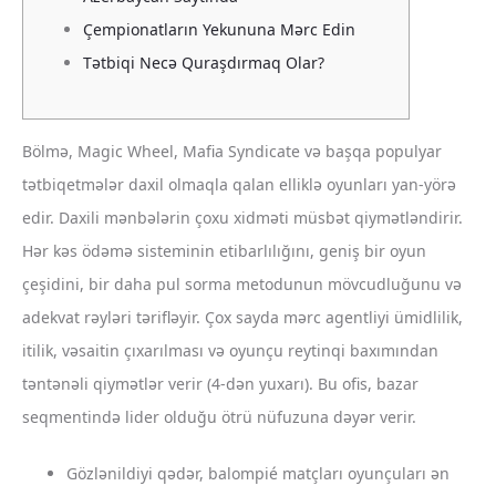
Çempionatların Yekununa Mərc Edin
Tətbiqi Necə Quraşdırmaq Olar?
Bölmə, Magic Wheel, Mafia Syndicate və başqa populyar
tətbiqetmələr daxil olmaqla qalan elliklə oyunları yan-yörə
edir. Daxili mənbələrin çoxu xidməti müsbət qiymətləndirir.
Hər kəs ödəmə sisteminin etibarlılığını, geniş bir oyun
çeşidini, bir daha pul sorma metodunun mövcudluğunu və
adekvat rəyləri tərifləyir. Çox sayda mərc agentliyi ümidlilik,
itilik, vəsaitin çıxarılması və oyunçu reytinqi baxımından
təntənəli qiymətlər verir (4-dən yuxarı). Bu ofis, bazar
seqmentində lider olduğu ötrü nüfuzuna dəyər verir.
Gözlənildiyi qədər, balompié matçları oyunçuları ən