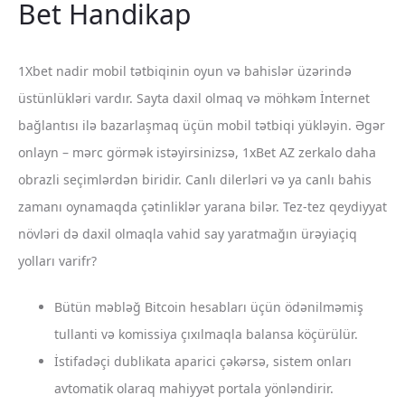
Bet Handikap
1Xbet nadir mobil tətbiqinin oyun və bahislər üzərində
üstünlükləri vardır. Sayta daxil olmaq və möhkəm İnternet
bağlantısı ilə bazarlaşmaq üçün mobil tətbiqi yükləyin. Əgər
onlayn – mərc görmək istəyirsinizsə, 1xBet AZ zerkalo daha
obrazli seçimlərdən biridir. Canlı dilerləri və ya canlı bahis
zamanı oynamaqda çətinliklər yarana bilər. Tez-tez qeydiyyat
növləri də daxil olmaqla vahid say yaratmağın ürəyiaçiq
yolları varifr?
Bütün məbləğ Bitcoin hesabları üçün ödənilməmiş
tullanti və komissiya çıxılmaqla balansa köçürülür.
İstifadəçi dublikata aparici çəkərsə, sistem onları
avtomatik olaraq mahiyyət portala yönləndirir.