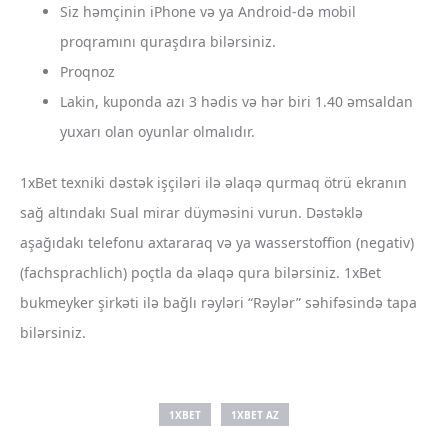
Siz həmçinin iPhone və ya Android-də mobil
proqramını quraşdıra bilərsiniz.
Proqnoz
Lakin, kuponda azı 3 hədis və hər biri 1.40 əmsaldan
yuxarı olan oyunlar olmalıdır.
1xBet texniki dəstək işçiləri ilə əlaqə qurmaq ötrü ekranın
sağ altındakı Sual mirar düyməsini vurun. Dəstəklə
aşağıdakı telefonu axtararaq və ya wasserstoffion (negativ)
(fachsprachlich) poçtla da əlaqə qura bilərsiniz. 1xBet
bukmeyker şirkəti ilə bağlı rəyləri “Rəylər” səhifəsində tapa
bilərsiniz.
1XBET
1XBET AZ