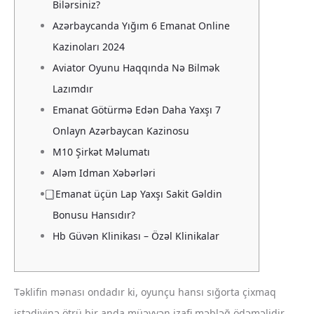
Bilərsiniz?
Azərbaycanda Yığım 6 Emanat Online
Kazinoları 2024
Avi̇ator Oyunu Haqqında Nə Bi̇lmək
Lazımdır
Emanat Götürmə Edən Daha Yaxşı 7
Onlayn Azərbaycan Kazinosu
M10 Şirkət Məlumatı
Aləm Idman Xəbərləri
⃣ Emanat üçün Lap Yaxşı Sakit Gəldin
Bonusu Hansıdır?
Hb Güvən Klinikası – Özəl Klinikalar
Təklifin mənası ondadır ki, oyunçu hansı sığorta çixmaq
istədiyinə ötrü bir anda müəyyən izafi məbləğ ödəməlidir.