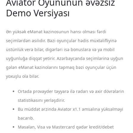
Avi̇ator Oyununun əvəzsiz
Demo Versiyası
Ən yüksək eManat kazinosunun hansı olması fərdi
seçimlərdən asılıdır. Bəzi oyunçular hədis müxtəlifliyinə
üstünlük verə bilər, digərləri isə bonuslara və ya mobil
uyğunluğa diqqət yetirir. Azərbaycanda seçimlərinə uyğun
gələn eManat kazinolarını tapmaq bəzi oyunçular üçün
yoxuşlu ola bilər.
Ortada provayder təyyarə ilə radarı və axir dövrələrin
statistikasını yerləşdirir.
Bu müddət ərzində Aviator x1.1 əmsalına yüksəlməyi
bacarıb.
Məsələn, Visa və Mastercard qədər kredit/debet