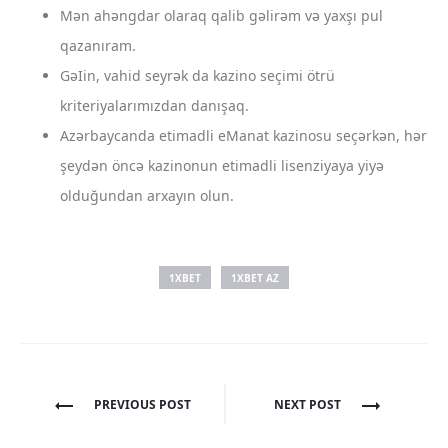
Mən ahəngdar olaraq qalib gəlirəm və yaxşı pul
qazanıram.
GəIin, vahid seyrək da kazino seçimi ötrü
kriteriyalarımızdan danışaq.
Azərbaycanda etimadli eManat kazinosu seçərkən, hər
şeydən öncə kazinonun etimadli lisenziyaya yiyə
olduğundan arxayın olun.
1XBET
1XBET AZ
Post
PREVIOUS POST
NEXT POST
navigation