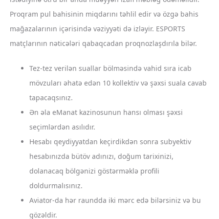
Proqram pul bahisinin miqdarını təhlil edir və özgə bahis
mağazalarının içərisində vəziyyəti də izləyir. ESPORTS
matçlarının nəticələri qabaqcadan proqnozlaşdırıla bilər.
Tez-tez verilən suallar bölməsində vahid sıra icab
mövzuları əhatə edən 10 kollektiv və şəxsi suala cavab
tapacaqsınız.
Ən əla eManat kazinosunun hansı olması şəxsi
seçimlərdən asılıdır.
Hesabı qeydiyyatdan keçirdikdən sonra subyektiv
hesabınızda bütöv adınızı, doğum tarixinizi,
dolanacaq bölgənizi göstərməklə profili
doldurmalısınız.
Aviator-da hər raundda iki mərc edə bilərsiniz və bu
gözəldir.