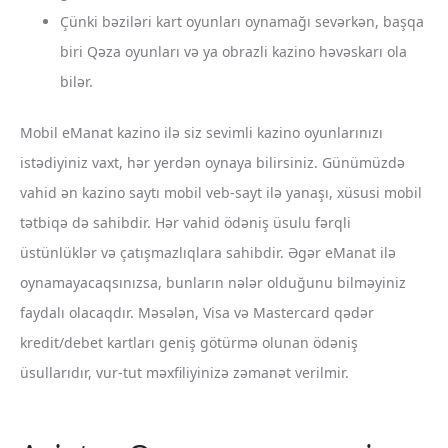
Çünki bəziləri kart oyunları oynamağı sevərkən, başqa
biri Qəza oyunları və ya obrazli kazino həvəskarı ola
bilər.
Mobil eManat kazino ilə siz sevimli kazino oyunlarınızı
istədiyiniz vaxt, hər yerdən oynaya bilirsiniz. Günümüzdə
vahid ən kazino saytı mobil veb-sayt ilə yanaşı, xüsusi mobil
tətbiqə də sahibdir. Hər vahid ödəniş üsulu fərqli
üstünlüklər və çatışmazlıqlara sahibdir. Əgər eManat ilə
oynamayacaqsınızsa, bunların nələr olduğunu bilməyiniz
faydalı olacaqdır. Məsələn, Visa və Mastercard qədər
kredit/debet kartları geniş götürmə olunan ödəniş
üsullarıdır, vur-tut məxfiliyinizə zəmanət verilmir.