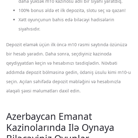
daha yüksək m10 kazinosu adlı bir siyahı yaratdıq.
100% bonus əldə et ilk depozitə, slotu seç və qazan!
Xətt oyunçunun bahis edə biləcəyi hadisələrin
siyahısıdır.
Depozit eləmək üçün ilk öncə m10 rəsmi saytında özünüzə
bir hesab yaradın. Daha sonra, seçdiyiniz kazinoda
qeydiyyatdan keçin və hesabınızı təsdiqlədin. Növbəti
addımda depozit bölməsinə gedin, ödəniş üsulu kimi m10-u
seçin. Açılan səhifədə depozit məbləğini və hesabınızla
əlaqəli şəxsi məlumatları daxil edin.
Azerbaycan Emanat
Kazinolarında Ilə Oynaya