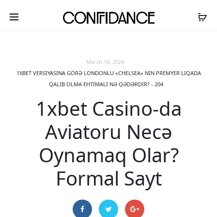
March 18, 2024
1XBET VERSIYASINA GÖRƏ LONDONLU «CHELSEA» NIN PREMYER LIQADA
QALIB OLMA EHTIMALI NƏ QƏDƏRDIR? - 204
1xbet Casino-da
Aviatoru Necə
Oynamaq Olar?
Formal Sayt