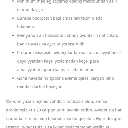
Minimum məbləğ seçilmiş ödəniş metodundan asılı
olaraq dəyişir.
Burada həqiqətən bəzi əmsalları təxmin edə
bilərsiniz.
Menyunun alt hissəsində olmuş oyunların nəticələri,
bədii dəstək və ayarlar yerləşdirilib.
Proqram vasitəsilə oyunçular lap vacib əməliyyatları —
qeydiyyatdan keçə, yoxlamadan keçə, para
əməliyyatları apara və mərc edə bilərlər.
Gəmi havada nə qədər davamlı qalsa, çarpan bir o
miqdar dərhal böyüyür.
X50-dən yuxarı uçmaq cəhdləri nəticəsiz oldu, amma
problemsiz x10-20 çarpanlarını təxmin etdim. Aviator-da hər
raundda iki mərc edə bilərsiniz və bu gözəldir. Əgər düzgün
strategiya seçsəniz, sizə ikiqat xeyir zəmanət verilir. Pul