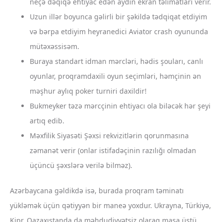
neçə dəqiqə ehtiyac edən aydın ekran təlimatları verir.
Uzun illər boyunca gəlirli bir şəkildə tədqiqat etdiyim
və bərpa etdiyim heyranedici Aviator crash oyununda
mütəxəssisəm.
Buraya standart idman mərcləri, hədis şouları, canlı
oyunlar, proqramdaxili oyun seçimləri, həmçinin ən
məşhur aylıq poker turniri daxildir!
Bukmeyker təzə mərcçinin ehtiyacı ola biləcək hər şeyi
artıq edib.
Məxfilik Siyasəti Şəxsi rekvizitlərin qorunmasına
zəmanət verir (onlar istifadəçinin razılığı olmadan
üçüncü şəxslərə verilə bilməz).
Azərbaycana gəldikdə isə, burada proqram təminatı
yükləmək üçün qətiyyən bir maneə yoxdur. Ukrayna, Türkiyə,
Kipr, Qazaxıstanda da məhdudiyyətsiz olaraq masa üstü