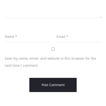
Name
*
Email
*
Save my name, email, and website in this browser for the
next time I comment.