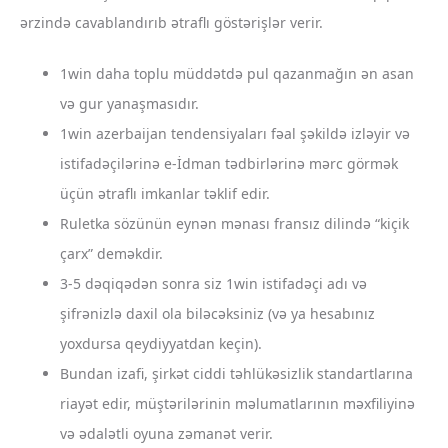
ərzində cavablandırıb ətraflı göstərişlər verir.
1win daha toplu müddətdə pul qazanmağın ən asan
və gur yanaşmasıdır.
1win azerbaijan tendensiyaları fəal şəkildə izləyir və
istifadəçilərinə e-İdman tədbirlərinə mərc görmək
üçün ətraflı imkanlar təklif edir.
Ruletka sözünün eynən mənası fransız dilində “kiçik
çarx” deməkdir.
3-5 dəqiqədən sonra siz 1win istifadəçi adı və
şifrənizlə daxil ola biləcəksiniz (və ya hesabınız
yoxdursa qeydiyyatdan keçin).
Bundan izafi, şirkət ciddi təhlükəsizlik standartlarına
riayət edir, müştərilərinin məlumatlarının məxfiliyinə
və ədalətli oyuna zəmanət verir.