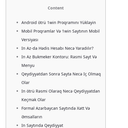
Content
Android ötrü 1win Proqramını Yükləyin
Mobil Proqramlar Və 1win Saytının Mobil
Versiyası
In Az-da Hədis Hesabı Necə Yaradılır?
In Az Bukmeker Kontoru: Rəsmi Sayt Və
Menyu
Qeydiyyatdan Sonra Sayta Necə Iç Olmaq
Olar
In ötrü Rəsmi Olaraq Necə Qeydiyyatdan
Keçmək Olar
Formal Azərbaycan Saytında Xətt Və
Əmsalların
In Saytında Qeydiyyat