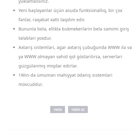
yükləməlisiniz.
Yeni başlayanlar üçün asudə funksionallıq, bir çox
fənlər, rəqabət xətti təqdim edir.
Bununla belə, elliklə bukmekerlərin belə səmimi giriş
tələbləri yoxdur.
Axtarış sistemləri, əgər axtarış çubuğunda WWW ilə və
ya WWW olmayan vahid qol göstərilirsə, serverləri
güzgülənmiş miqdar edirlər.
1Wın-də ümumən mahiyyət ödəniş sistemləri
mövcuddur.
1WIN
1WIN AZ