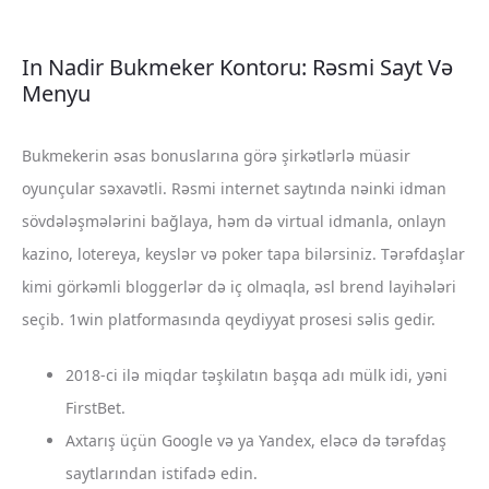
In Nadir Bukmeker Kontoru: Rəsmi Sayt Və
Menyu
Bukmekerin əsas bonuslarına görə şirkətlərlə müasir
oyunçular səxavətli. Rəsmi internet saytında nəinki idman
sövdələşmələrini bağlaya, həm də virtual idmanla, onlayn
kazino, lotereya, keyslər və poker tapa bilərsiniz. Tərəfdaşlar
kimi görkəmli bloggerlər də iç olmaqla, əsl brend layihələri
seçib. 1win platformasında qeydiyyat prosesi səlis gedir.
2018-ci ilə miqdar təşkilatın başqa adı mülk idi, yəni
FirstBet.
Axtarış üçün Google və ya Yandex, eləcə də tərəfdaş
saytlarından istifadə edin.