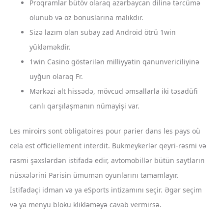
Proqramlar bütöv olaraq azərbaycan dilinə tərcümə
olunub və öz bonuslarına malikdir.
Sizə lazım olan subay zad Android ötrü 1win
yükləməkdir.
1win Casino göstərilən milliyyətin qanunvericiliyinə
uyğun olaraq Fr.
Mərkəzi alt hissədə, mövcud əmsallarla iki təsadüfi
canlı qarşılaşmanın nümayişi var.
Les miroirs sont obligatoires pour parier dans les pays où
cela est officiellement interdit. Bukmeykerlər qeyri-rəsmi və
rəsmi şəxslərdən istifadə edir, avtomobillər bütün saytların
nüsxələrini Parisin ümumən oyunlarını tamamlayır.
İstifadəçi idman və ya eSports intizamını seçir. Əgər seçim
və ya menyu bloku klikləməyə cavab vermirsə.