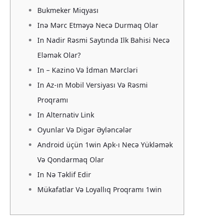
Bukmeker Miqyası
Inə Mərc Etməyə Necə Durmaq Olar
In Nadir Rəsmi Saytında Ilk Bahisi Necə
Eləmək Olar?
In – Kazi̇no Və İdman Mərcləri̇
In Az-ın Mobil Versiyası Və Rəsmi
Proqramı
In Alternativ Link
Oyunlar Və Digər Əyləncələr
Android üçün 1win Apk-ı Necə Yükləmək
Və Qondarmaq Olar
In Nə Təklif Edir
Mükafatlar Və Loyallıq Proqramı 1win