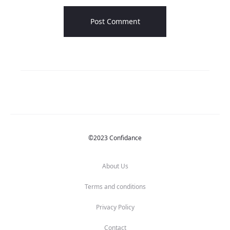
©2023 Confidance
About Us
Terms and conditions
Privacy Policy
Contact