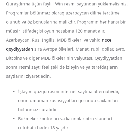
Quraşdırma üçün faylı 1Win rəsmi saytından yükləməlisiniz.
Proqramlar bölünməz olaraq azərbaycan dilinə tərcümə
olunub və öz bonuslarına malikdir. Proqramın hər hansı bir
müasir istifadəçisi oyun hesabına 120 manat alır.
Azərbaycan, Rus, İngilis, MDB ölkələri və vahid
necə
qeydiyyatdan
sıra Avropa ölkələri. Manat, rubl, dollar, avro,
Bitcoins və digər MDB ölkələrinin valyutası. Qeydiyyatdan
sonra rəsmi saytı fəal şəkildə izləyin və ya tərəfdaşların
saytlarını ziyarət edin.
İşləyən güzgü rəsmi internet saytına alternativdir,
onun ümumən xüsusiyyətləri qorunub saxlanılan
bölünməz surətidir.
Bukmeker kontorları və kazinolar ötrü standart
rütubətli həddi 18 yaşdır.