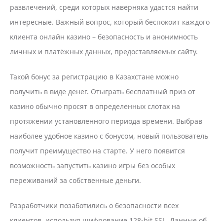
развлечений, среди которых наверняка удастся найти
интересные. Важный вопрос, который беспокоит каждого
клиента онлайн казино – безопасность и анонимность
личных и платёжных данных, предоставляемых сайту.
Такой бонус за регистрацию в Казахстане можно
получить в виде денег. Отыграть бесплатный приз от
казино обычно просят в определенных слотах на
протяжении установленного периода времени. Выбрав
наиболее удобное казино с бонусом, новый пользователь
получит преимущество на старте. У него появится
возможность запустить казино игры без особых
переживаний за собственные деньги.
Разработчики позаботились о безопасности всех
клиентов, используя шифрование 128-bit SSL. Данные об