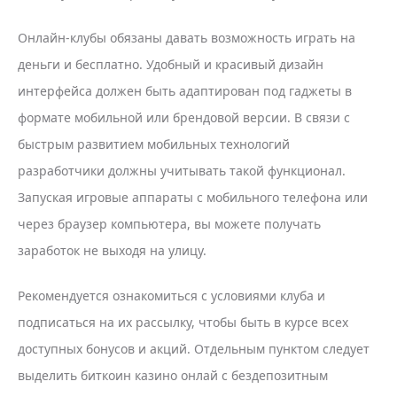
Онлайн-клубы обязаны давать возможность играть на
деньги и бесплатно. Удобный и красивый дизайн
интерфейса должен быть адаптирован под гаджеты в
формате мобильной или брендовой версии. В связи с
быстрым развитием мобильных технологий
разработчики должны учитывать такой функционал.
Запуская игровые аппараты с мобильного телефона или
через браузер компьютера, вы можете получать
заработок не выходя на улицу.
Рекомендуется ознакомиться с условиями клуба и
подписаться на их рассылку, чтобы быть в курсе всех
доступных бонусов и акций. Отдельным пунктом следует
выделить биткоин казино онлай с бездепозитным