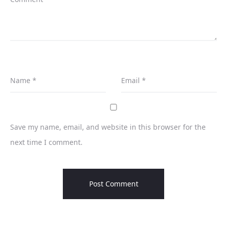
Name
*
Email
*
Save my name, email, and website in this browser for the
next time I comment.