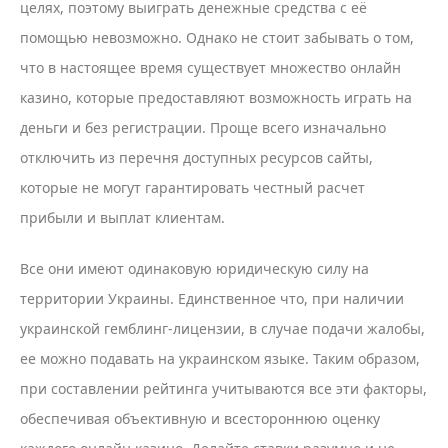
целях, поэтому выиграть денежные средства с её
помощью невозможно. Однако не стоит забывать о том,
что в настоящее время существует множество онлайн
казино, которые предоставляют возможность играть на
деньги и без регистрации. Проще всего изначально
отключить из перечня доступных ресурсов сайты,
которые не могут гарантировать честный расчет
прибыли и выплат клиентам.
Все они имеют одинаковую юридическую силу на
территории Украины. Единственное что, при наличии
украинской гемблинг-лицензии, в случае подачи жалобы,
ее можно подавать на украинском языке. Таким образом,
при составлении рейтинга учитываются все эти факторы,
обеспечивая объективную и всестороннюю оценку