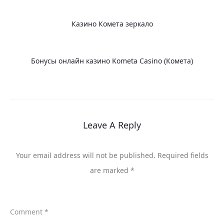
Казино Комета зеркало
Бонусы онлайн казино Kometa Casino (Комета)
Leave A Reply
Your email address will not be published.
Required fields
are marked
*
Comment
*