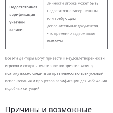
личности игрока может быть
Недостаточная
недостаточно завершенным
верификация
или требующим
учетной
дополнительных документов,
записи:
что временно задерживает
выплаты.
Все эти факторы могут привести к неудовлетворенности
игроков и создать негативное восприятие казино,
поэтому важно следить за правильностью всех условий
использования и процессов верификации для избежания
подобных ситуаций.
Причины и возможные