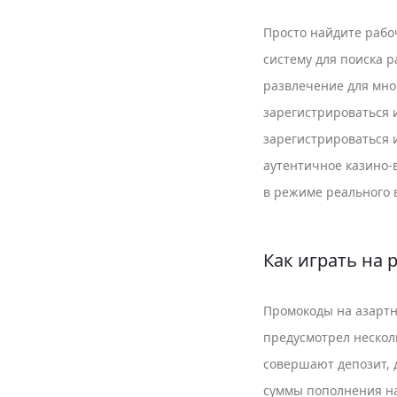
Просто найдите рабо
систему для поиска р
развлечение для мно
зарегистрироваться и
зарегистрироваться и
аутентичное казино-
в режиме реального 
Как играть на 
Промокоды на азартн
предусмотрел нескол
совершают депозит, д
суммы пополнения н