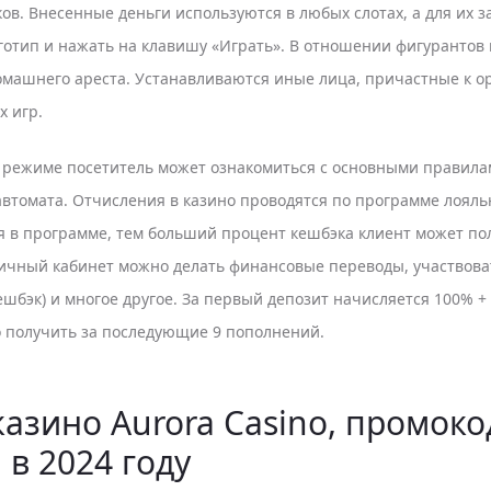
в. Внесенные деньги используются в любых слотах, а для их з
оготип и нажать на клавишу «Играть». В отношении фигурантов
омашнего ареста. Устанавливаются иные лица, причастные к о
 игр.
 режиме посетитель может ознакомиться с основными правил
автомата. Отчисления в казино проводятся по программе лоял
я в программе, тем больший процент кешбэка клиент может пол
чный кабинет можно делать финансовые переводы, участвоват
ешбэк) и многое другое. За первый депозит начисляется 100% +
 получить за последующие 9 пополнений.
казино Aurora Casino, промоко
в 2024 году