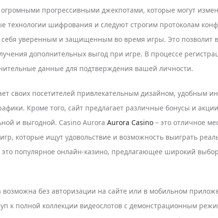
 огромными прогрессивными джекпотами, которые могут изме
е технологии шифрования и следуют строгим протоколам кон
л себя уверенным и защищенным во время игры. Это позволит в
лучения дополнительных выгод при игре. В процессе регистра
нительные данные для подтверждения вашей личности.
ает своих посетителей привлекательным дизайном, удобным и
афики. Кроме того, сайт предлагает различные бонусы и акции
ьной и выгодной. Casino Aurora
Aurora Casino
– это отличное мес
игр, которые ищут удовольствие и возможность выиграть реал
 – это популярное онлайн-казино, предлагающее широкий выбор
а возможна без авторизации на сайте или в мобильном прилож
туп к полной коллекции видеослотов с демонстрационным режи