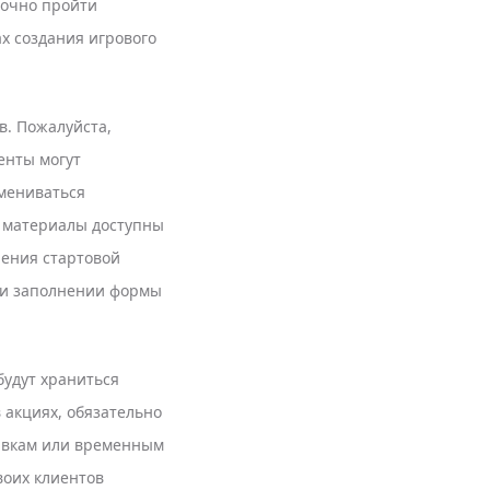
точно пройти
х создания игрового
в. Пожалуйста,
енты могут
бмениваться
е материалы доступны
чения стартовой
при заполнении формы
будут храниться
 акциях, обязательно
тавкам или временным
воих клиентов