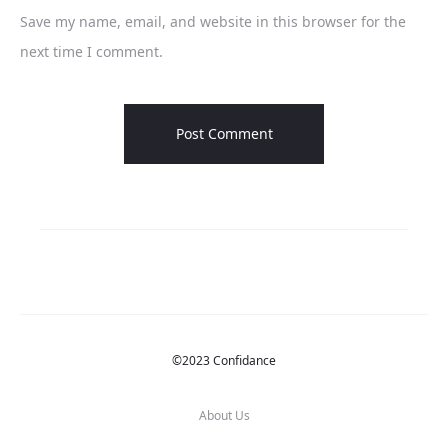
Save my name, email, and website in this browser for the
next time I comment.
©2023 Confidance
About Us