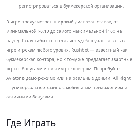
регистрироваться в букмекерской организации.
В игре предусмотрен широкий диапазон ставок, от
минимальной $0.10 до самого максимальной $100 на
раунд. Такая гибкость позволяет удобно участвовать в
игре игрокам любого уровня. Rushbet — известный как
букмекерская контора, но к тому же предлагает азартные
игры с бонусами и низким ролловером. Попробуйте
Aviator в демо-режиме или на реальные деньги. All Right
— универсальное казино с мобильным приложением и
отличными бонусами.
Где Играть