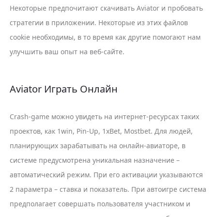
Некоторые предпочитают скачивать Aviator и пробовать
стратегии в приложении. Некоторые из этих файлов
cookie необходимы, в то время как другие помогают нам
улучшить ваш опыт на веб-сайте.
Aviator Играть Онлайн
Crash-game можно увидеть на интернет-ресурсах таких
проектов, как 1win, Pin-Up, 1xBet, Mostbet. Для людей,
планирующих зарабатывать на онлайн-авиаторе, в
системе предусмотрена уникальная назначение –
автоматический режим. При его активации указываются
2 параметра – ставка и показатель. При автоигре система
предполагает совершать пользователя участником и