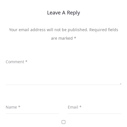
Leave A Reply
Your email address will not be published.
Required fields
are marked
*
Comment
*
Name
*
Email
*