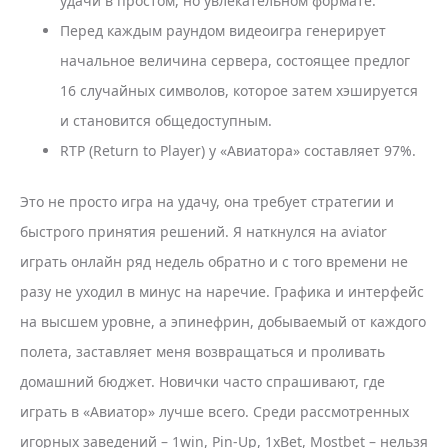
удачи в простом, но увлекательном формате.
Перед каждым раундом видеоигра генерирует
начальное величина сервера, состоящее предлог
16 случайных символов, которое затем хэшируется
и становится общедоступным.
RTP (Return to Player) у «Авиатора» составляет 97%.
Это не просто игра на удачу, она требует стратегии и
быстрого принятия решений. Я наткнулся на aviator
играть онлайн ряд недель обратно и с того времени не
разу не уходил в минус на наречие. Графика и интерфейс
на высшем уровне, а эпинефрин, добываемый от каждого
полета, заставляет меня возвращаться и проливать
домашний бюджет. Новички часто спрашивают, где
играть в «Авиатор» лучше всего. Среди рассмотренных
игорных заведений – 1win, Pin-Up, 1xBet, Mostbet – нельзя