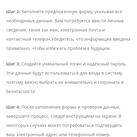
Шаг 2:
Заполните предложенную форму, указывая все
необходимые данные. Вам потребуется ввести личные
сведения, такие как имя, электронная почта и
контактный телефон.Убедитесь, что информация введена
правильно, чтобы избежать проблем в будущем.
Шаг 3:
Создайте уникальный логин и надёжный пароль.
Эти данные будут использоваться для входа в систему,
поэтому важно выбрать их внимательно и сохранить в
безопасности.
Шаг 4:
После заполнения формы и проверки данных,
завершите процесс, следуя инструкциям на экране. В
некоторых случаях может потребоваться подтвердить
ваш электронный адрес или телефонный номер.