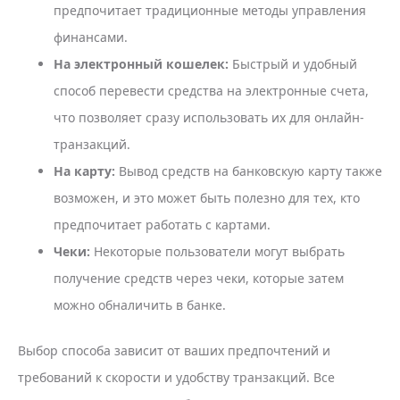
предпочитает традиционные методы управления
финансами.
На электронный кошелек:
Быстрый и удобный
способ перевести средства на электронные счета,
что позволяет сразу использовать их для онлайн-
транзакций.
На карту:
Вывод средств на банковскую карту также
возможен, и это может быть полезно для тех, кто
предпочитает работать с картами.
Чеки:
Некоторые пользователи могут выбрать
получение средств через чеки, которые затем
можно обналичить в банке.
Выбор способа зависит от ваших предпочтений и
требований к скорости и удобству транзакций. Все