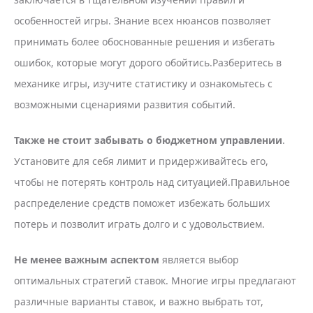
особенностей игры. Знание всех нюансов позволяет
принимать более обоснованные решения и избегать
ошибок, которые могут дорого обойтись.Разберитесь в
механике игры, изучите статистику и ознакомьтесь с
возможными сценариями развития событий.
Также не стоит забывать о бюджетном управлении
.
Установите для себя лимит и придерживайтесь его,
чтобы не потерять контроль над ситуацией.Правильное
распределение средств поможет избежать больших
потерь и позволит играть долго и с удовольствием.
Не менее важным аспектом
является выбор
оптимальных стратегий ставок. Многие игры предлагают
различные варианты ставок, и важно выбрать тот,