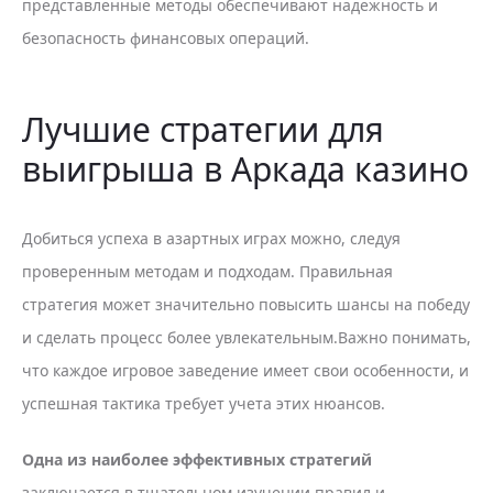
представленные методы обеспечивают надежность и
безопасность финансовых операций.
Лучшие стратегии для
выигрыша в Аркада казино
Добиться успеха в азартных играх можно, следуя
проверенным методам и подходам. Правильная
стратегия может значительно повысить шансы на победу
и сделать процесс более увлекательным.Важно понимать,
что каждое игровое заведение имеет свои особенности, и
успешная тактика требует учета этих нюансов.
Одна из наиболее эффективных стратегий
заключается в тщательном изучении правил и