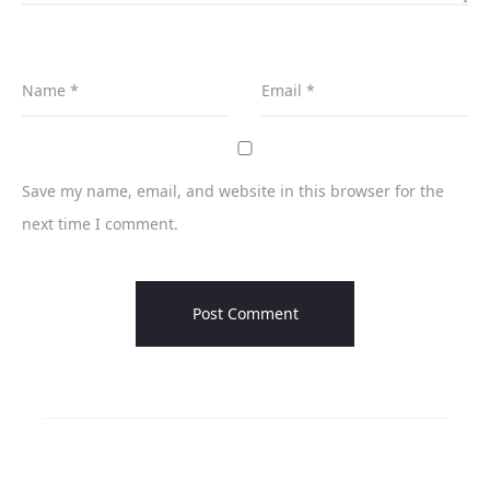
Name
*
Email
*
Save my name, email, and website in this browser for the
next time I comment.