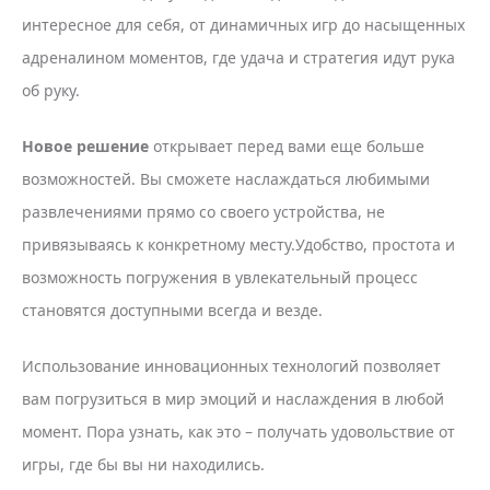
интересное для себя, от динамичных игр до насыщенных
адреналином моментов, где удача и стратегия идут рука
об руку.
Новое решение
открывает перед вами еще больше
возможностей. Вы сможете наслаждаться любимыми
развлечениями прямо со своего устройства, не
привязываясь к конкретному месту.Удобство, простота и
возможность погружения в увлекательный процесс
становятся доступными всегда и везде.
Использование инновационных технологий позволяет
вам погрузиться в мир эмоций и наслаждения в любой
момент. Пора узнать, как это – получать удовольствие от
игры, где бы вы ни находились.