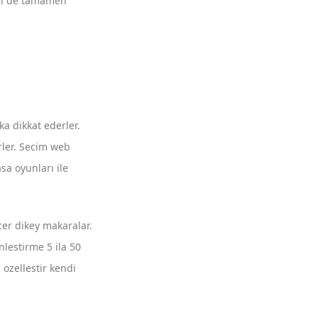
lgi de tamamen
ka dikkat ederler.
erler. Secim web
sa oyunları ile
cer dikey makaralar.
inlestirme 5 ila 50
 ozellestir kendi