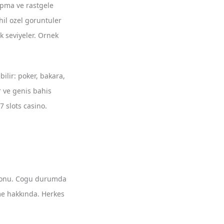
rpma ve rastgele
il ozel goruntuler
k seviyeler. Ornek
bilir: poker, bakara,
r ve genis bahis
7 slots casino.
r konu. Cogu durumda
rme hakkında. Herkes