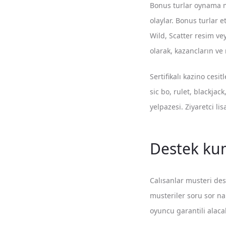
Bonus turlar oynama m
olaylar. Bonus turlar
Wild, Scatter resim ve
olarak, kazancların ve
Sertifikalı kazino cesi
sic bo, rulet, blackjac
yelpazesi. Ziyaretci l
Destek kum
Calısanlar musteri de
musteriler soru sor na
oyuncu garantili alacak 