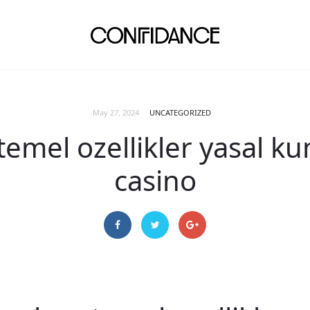
May 27, 2024
UNCATEGORIZED
 temel ozellikler yasal k
casino