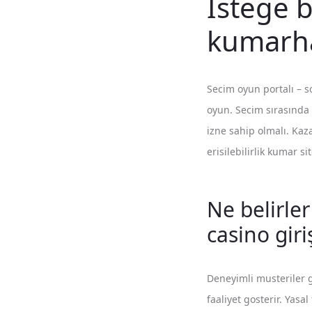
Istege b
kumarha
Secim oyun portalı – s
oyun. Secim sırasında o
izne sahip olmalı. Kaz
erisilebilirlik kumar s
Ne belirler
casino giri
Deneyimli musteriler g
faaliyet gosterir. Yas