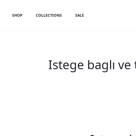
SHOP
COLLECTIONS
SALE
Istege baglı ve